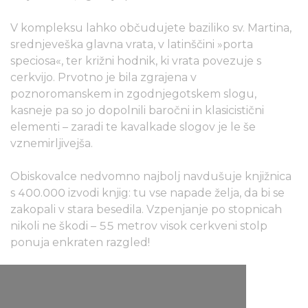
V kompleksu lahko občudujete baziliko sv. Martina,
srednjeveška glavna vrata, v latinščini »porta
speciosa«, ter križni hodnik, ki vrata povezuje s
cerkvijo. Prvotno je bila zgrajena v
poznoromanskem in zgodnjegotskem slogu,
kasneje pa so jo dopolnili baročni in klasicistični
elementi – zaradi te kavalkade slogov je le še
vznemirljivejša.
Obiskovalce nedvomno najbolj navdušuje knjižnica
s 400.000 izvodi knjig: tu vse napade želja, da bi se
zakopali v stara besedila. Vzpenjanje po stopnicah
nikoli ne škodi – 55 metrov visok cerkveni stolp
ponuja enkraten razgled!