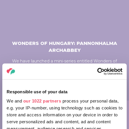
WONDERS OF HUNGARY: PANNONHALMA
ARCHABBEY
We have launched a mini-series entitled Wonders of
Hungary, occasionally presenting our country's beautiful
treasures in about a minute to inspire you. Welcome to
part 12, in which we show you the stunning Archabbey in
Pannonhalma.
Responsible use of your data
We and
our 1022 partners
process your personal data,
e.g. your IP-number, using technology such as cookies to
store and access information on your device in order to
serve personalized ads and content, ad and content
measurement, audience research and services