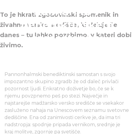
kulinarika v
To je hkrati zgodovinski spomenik in
benediktinskem
živahno versko središče, ki deluje še
danes – tu lahko pozabimo, v kateri dobi
samostanu v
živimo.
Pannonhalmi
Pannonhalmski benediktinski samostan s svojo
impozantno skupino zgradb že od daleč privlači
pozornost ljudi. Enkratno doživetje bo, če se k
njemu povzpnemo peš po stezi. Največje in
najstarejše madžarsko versko središče se vsekakor
zasluženo nahaja na Unescovem seznamu svetovne
dediščine. Ena od zanimivosti cerkve je, da ima tri
nadstropja: spodnje pripada vernikom, srednje je
kraj molitve, zgornje pa svetišče.