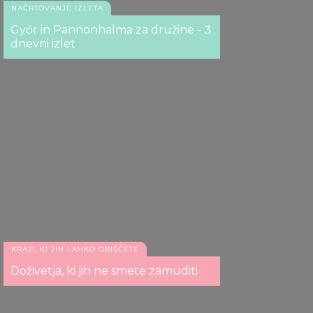
NAČRTOVANJE IZLETA
Győr in Pannonhalma za družine - 3
dnevni izlet
KRAJI, KI JIH LAHKO OBIŠČETE
Doživetja, ki jih ne smete zamuditi