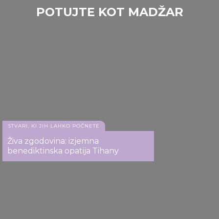
POTUJTE KOT MADŽAR
STVARI, KI JIH LAHKO POČNETE
Živa zgodovina: izjemna
benediktinska opatija Tihany