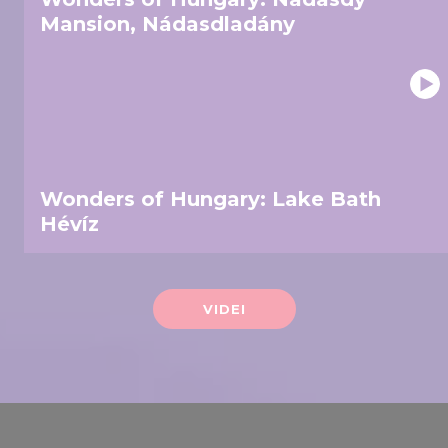
our social media, advertising and analytics partners who
Mansion, Nádasdladány
may combine it with other information that you’ve
provided to them or that they’ve collected from your use
of their services.
Wonders of Hungary: Lake Bath
Hévíz
VIDEI