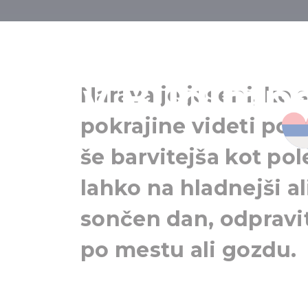
Sproščujoči j
v Budimpeš
Narava je jeseni, ko 
pokrajine videti po
še barvitejša kot po
lahko na hladnejši ali
sončen dan, odpravi
po mestu ali gozdu.