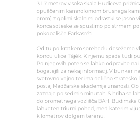
317 metrov visoka skala Hudičeva prižnica, 
opuščenim kamnolomom brusnega kamna. 
orom) z golimi skalnimi odrastki se jasno v
konca soteske se spustimo po strmem po
pokopališče Farkasréti.
Od tu po kratkem sprehodu dosežemo vho
koncu ulice Tájék. K njemu spada tudi pust
Po njegovih poteh se lahko odpravite na 
bogatejši za nekaj informacij. V bunker na
svetovno vojno ter ima odlično strateško l
postaj Madžarske akademije znanosti. O
zaznajo po sedmih minutah. S hriba se lah
do prometnega vozlišča BAH. Budimska Or
lahkoten triurni pohod, med katerim viju
kilometrov dolgem terenu.