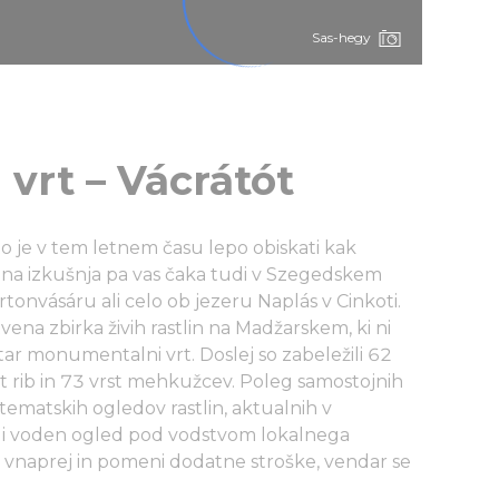
Sas-hegy
 vrt – Vácrátót
to je v tem letnem času lepo obiskati kak
na izkušnja pa vas čaka tudi v Szegedskem
onvásáru ali celo ob jezeru Naplás v Cinkoti.
ena zbirka živih rastlin na Madžarskem, ki ni
tar monumentalni vrt. Doslej so zabeležili 62
vrst rib in 73 vrst mehkužcev. Poleg samostojnih
 tematskih ogledov rastlin, aktualnih v
i voden ogled pod vodstvom lokalnega
ti vnaprej in pomeni dodatne stroške, vendar se