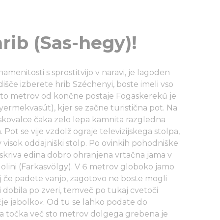
hrib (Sas-hegy)!
amenitosti s sprostitvijo v naravi, je lagoden
išče izberete hrib Széchenyi, boste imeli vso
sto metrov od končne postaje Fogaskerekű je
ermekvasút), kjer se začne turistična pot. Na
kovalce čaka zelo lepa kamnita razgledna
Pot se vije vzdolž ograje televizijskega stolpa,
visok oddajniški stolp. Po ovinkih pohodniške
i skriva edina dobro ohranjena vrtačna jama v
dolini (Farkasvölgy). V 6 metrov globoko jamo
saj če padete vanjo, zagotovo ne boste mogli
 dobila po zveri, temveč po tukaj cvetoči
olčje jabolko«. Od tu se lahko podate do
ja točka več sto metrov dolgega grebena je