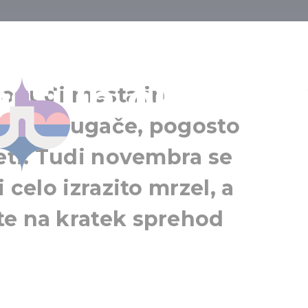
esenski spreho
ti in okolici
Vácrátót
so tudi mesta in
Velika Budimpešta
vsem drugače, pogosto
leti. Tudi novembra se
 celo izrazito mrzel, a
te na kratek sprehod