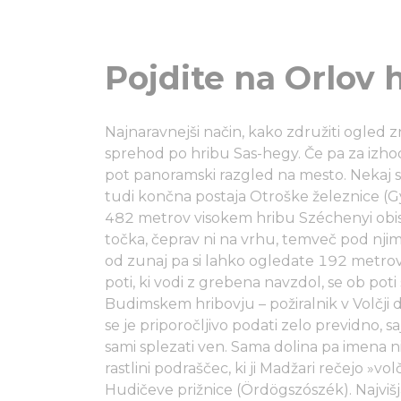
Pojdite na Orlov 
Najnaravnejši način, kako združiti ogled zn
sprehod po hribu Sas-hegy. Če pa za izhod
pot panoramski razgled na mesto. Nekaj 
tudi končna postaja Otroške železnice (Gy
482 metrov visokem hribu Széchenyi obis
točka, čeprav ni na vrhu, temveč pod njim. 
od zunaj pa si lahko ogledate 192 metrov 
poti, ki vodi z grebena navzdol, se ob pot
Budimskem hribovju – požiralnik v Volčji 
se je priporočljivo podati zelo previdno, 
sami splezati ven. Sama dolina pa imena ni
rastlini podraščec, ki ji Madžari rečejo »v
Hudičeve prižnice (Ördögszószék). Najviš