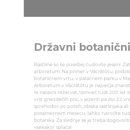
Državni botanični
Rastline so še posebej čudovite jeseni. Za
arboretum. Na primer v Vácrátótu, podob
botaničnem vrtu, v palačnem parku v Mart
Arboretum v Vácrátótu je največja znanstv
le naravni rezervat, temveč tudi 200 let s
vrst gnezdečih ptic, v jezerih pa živi 22 
sprehodov po poteh, obiska rastlinjaka ali
posameznem mesecu, lahko naročite tud
botanika. Za slednje se je treba dogovori
vsekakor splača!