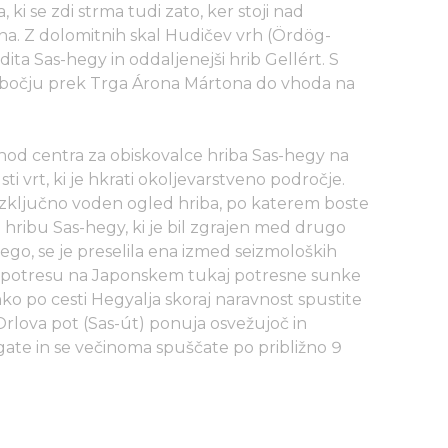
ki se zdi strma tudi zato, ker stoji nad
Z dolomitnih skal Hudičev vrh (Ördög-
idita Sas-hegy in oddaljenejši hrib Gellért. S
bočju prek Trga Árona Mártona do vhoda na
d centra za obiskovalce hriba Sas-hegy na
i vrt, ki je hkrati okoljevarstveno področje.
izključno voden ogled hriba, po katerem boste
 hribu Sas-hegy, ki je bil zgrajen med drugo
ego, se je preselila ena izmed seizmoloških
b potresu na Japonskem tukaj potresne sunke
ko po cesti Hegyalja skoraj naravnost spustite
lova pot (Sas-út) ponuja osvežujoč in
gate in se večinoma spuščate po približno 9