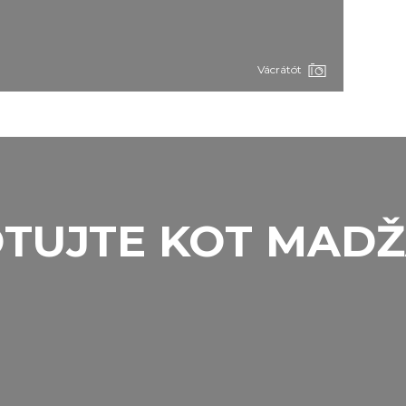
Vácrátót
TUJTE KOT MAD