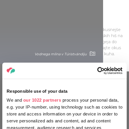
Sadovnjak naše države
Tu ni prostora za skromnost: Szatmár ponuja najokusnejše
slive na svetu. Zato nikar ne zamudite degustacijskih hiš na
Slivni poti na območju Szatmár-Berega od Penyigeja do
Panyole. Poskusite njihove marmelade ter spoznajte okus
suhega sadja in vonj svežega žganja, ki se pravkar kuha.
Vodnega mlina v Túristvándiju
POTUJTE KOT MADŽAR
Responsible use of your data
We and
our 1022 partners
process your personal data,
e.g. your IP-number, using technology such as cookies to
store and access information on your device in order to
serve personalized ads and content, ad and content
measurement, audience research and services