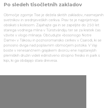
Po sledeh tisočletnih zakladov
Območje zgornje Tise je dežela skritih zakladov, nasmejanih
svetnikov in srednjeveških cerkva. Prav te je najprijetneje
obiskati s kolesom. Zajahajte ga in se zapeljite do 250 let
starega vodnega mlina v Túristvándiju ter se za kratek čas
vživite v vlogo mlinarja. Občudujte »bosonogo Notre
Dame« v Tákosu in poznoromansko cerkev v Csarodi, ki se
ponosno dviga nad poplavnim območjem potoka. V Vaji
boste v renesančnem grajskem dvorcu ene najstarejših
plemiških družin videli edinstveno stropno fresko in park s
kipi, ki ga obdajajo stara drevesa.