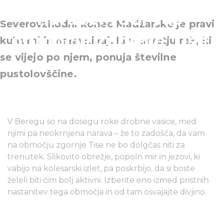
narave: vabi vas
Severovzhodni konec Madžarske je pravi
območje zgornje Tise
kulturni in naravni raj, ki v zavetju rek, ki
se vijejo po njem, ponuja številne
pustolovščine.
V Beregu so na dosegu roke drobne vasice, med
njimi pa neokrnjena narava – že to zadošča, da vam
na območju zgornje Tise ne bo dolgčas niti za
trenutek. Slikovito obrežje, popoln mir in jezovi, ki
vabijo na kolesarski izlet, pa poskrbijo, da si boste
želeli biti čim bolj aktivni. Izberite eno izmed pristnih
nastanitev tega območja in od tam osvajajte divjino.