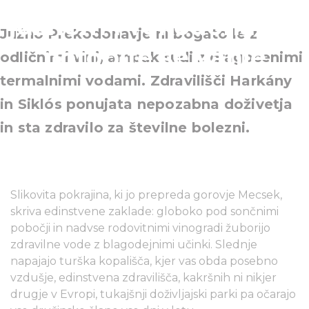
južnem Prekodonavju:
Južno Prekodonavje ni bogato le z
potopite se vanje
odličnimi vini, ampak tudi z dragocenimi
termalnimi vodami. Zdravilišči Harkány
in Siklós ponujata nepozabna doživetja
in sta zdravilo za številne bolezni.
Slikovita pokrajina, ki jo prepreda gorovje Mecsek,
skriva edinstvene zaklade: globoko pod sončnimi
pobočji in nadvse rodovitnimi vinogradi žuborijo
zdravilne vode z blagodejnimi učinki. Slednje
napajajo turška kopališča, kjer vas obda posebno
vzdušje, edinstvena zdravilišča, kakršnih ni nikjer
drugje v Evropi, tukajšnji doživljajski parki pa očarajo