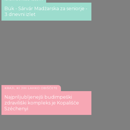
Bük - Sárvár Madžarska za seniorje -
3 dnevni izlet
KRAJI, KI JIH LAHKO OBIŠČETE
Najpriljubljenejši budimpeški
zdraviliški kompleks je Kopališče
Széchenyi