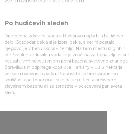
vse družinske člane vse dni v letu.
Po hudičevih sledeh
Dragocena zdravilna voda v Harkányu naj bi bila hudičevo
delo. Gospodar pekla si je izbral dekle, a ker ni postalo
njegovo, je v besu skočil v zemljo. Na tem mestu iz globin
vre žveplena zdravilna voda, ki je značilna za to naselje in ki z
neusahljivim navdušenjem polni bazene svetovno znanega
Zdravilišča in odprtega kopališča Harkány v 13,5 hektarja
velikem naravnem parku. Prepustite se brezskrbnemu
spuščanju po toboganu, razgibajte mišice v prelivnem
plavalnem bazenu ali se sprostite v očiščevalni pari sveta
savn.