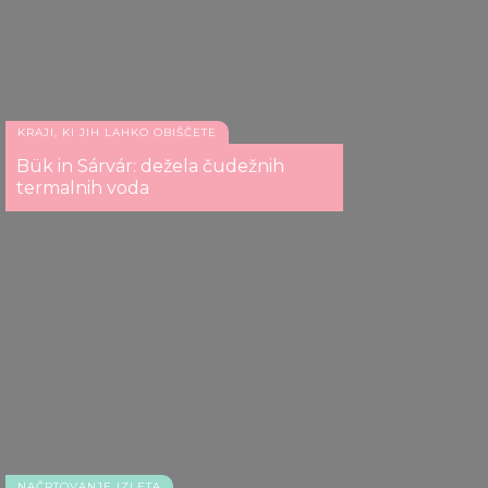
our social media, advertising and analytics partners who
may combine it with other information that you’ve
provided to them or that they’ve collected from your use
of their services.
KRAJI, KI JIH LAHKO OBIŠČETE
Bük in Sárvár: dežela čudežnih
termalnih voda
NAČRTOVANJE IZLETA