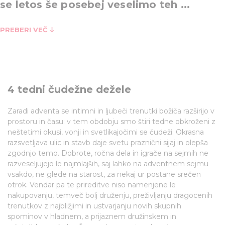
se letos še posebej veselimo teh ...
PREBERI VEČ
4 tedni čudežne dežele
Zaradi adventa se intimni in ljubeči trenutki božiča razširijo v
prostoru in času: v tem obdobju smo štiri tedne obkroženi z
neštetimi okusi, vonji in svetlikajočimi se čudeži. Okrasna
razsvetljava ulic in stavb daje svetu praznični sijaj in olepša
zgodnjo temo. Dobrote, ročna dela in igrače na sejmih ne
razveseljujejo le najmlajših, saj lahko na adventnem sejmu
vsakdo, ne glede na starost, za nekaj ur postane srečen
otrok. Vendar pa te prireditve niso namenjene le
nakupovanju, temveč bolj druženju, preživljanju dragocenih
trenutkov z najbližjimi in ustvarjanju novih skupnih
spominov v hladnem, a prijaznem družinskem in