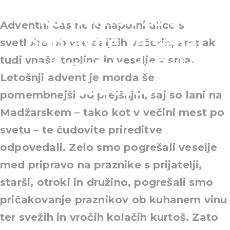
kamorkoli že se
Adventni čas ne le napolni ulice s
odpravite, je sedaj
svetlobo ob vse daljših večerih, ampak
tudi vnaša toplino in veselje v srca.
adventna dežela
Letošnji advent je morda še
čudežev
pomembnejši od prejšnjih, saj so lani na
Madžarskem – tako kot v večini mest po
svetu – te čudovite prireditve
odpovedali. Zelo smo pogrešali veselje
med pripravo na praznike s prijatelji,
starši, otroki in družino, pogrešali smo
pričakovanje praznikov ob kuhanem vinu
ter svežih in vročih kolačih kurtoš. Zato