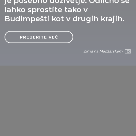
je posebno doživetje. Odlično se
Szentendre
lahko sprostite tako v
Budimpešti kot v drugih krajih.
PREBERITE VEČ
Zima na Madžarskem
Szentendre
Daj ta članek v skupno rabo: