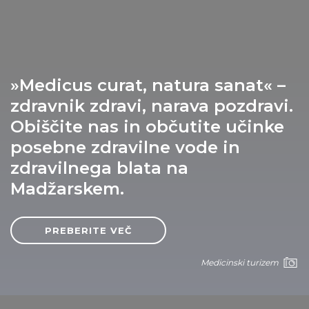
STVARI, KI JIH LAHKO POČNETE
KRAJI, KI JIH LAHKO OBIŠČETE
NAČRTOVANJE IZLETA
»Medicus curat, natura sanat« –
zdravnik zdravi, narava pozdravi.
MADŽARSKA ZA
Obiščite nas in občutite učinke
posebne zdravilne vode in
KONTAKT
zdravilnega blata na
1123 Budapest,
Madžarskem.
Alkotás utca 19
+36 1 4888 700
PREBERITE VEČ
Medicinski turizem