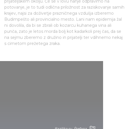
prijateljskem okolju. Če se v lovu nanje odpravimo na
potovanje, je to tudi odlična priložnost za raziskovanje samih
krajev, najsi za doživetje prazničnega vzdušja izberemo
Budimpešto ali provincialno mesto. Lani nam epidemija žal
ni dovolila, da bi se zbrali ob kozarcu kuhanega vina ali
punča, zato je letos morda bolj kot kadarkoli prej čas, da se
na sejmu zberemo z družino in prijatelji ter vdihnemo nekaj
s cimetom prežetega zraka.
Bazilika sv. Štefana