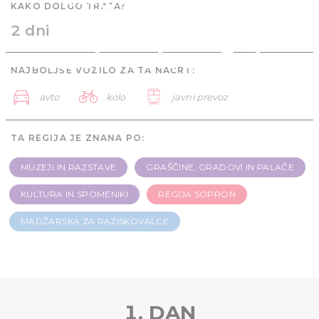
KAKO DOLGO TRAJA?
Madžarska za
2 dni
raziskovalce - 2 dni
NAJBOLJŠE VOZILO ZA TA NAČRT:
avto
kolo
javni prevoz
TA REGIJA JE ZNANA PO:
MUZEJI IN RAZSTAVE
GRAŠČINE, GRADOVI IN PALAČE
KULTURA IN SPOMENIKI
REGIJA SOPRON
MADŽARSKA ZA RAZISKOVALCE
1. DAN