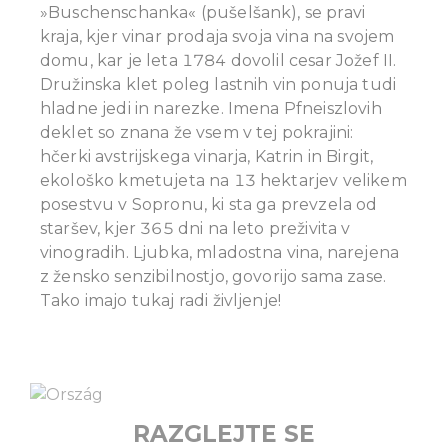
»Buschenschanka« (pušelšank), se pravi
kraja, kjer vinar prodaja svoja vina na svojem
domu, kar je leta 1784 dovolil cesar Jožef II.
Družinska klet poleg lastnih vin ponuja tudi
hladne jedi in narezke.
Imena Pfneiszlovih
deklet so znana že vsem v tej pokrajini:
hčerki avstrijskega vinarja, Katrin in Birgit,
ekološko kmetujeta na 13 hektarjev velikem
posestvu v Sopronu, ki sta ga prevzela od
staršev, kjer 365 dni na leto preživita v
vinogradih. Ljubka, mladostna vina, narejena
z žensko senzibilnostjo, govorijo sama zase.
Tako imajo tukaj radi življenje!
RAZGLEJTE SE