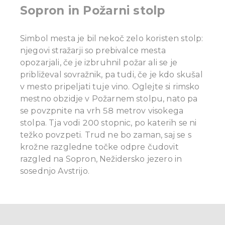
Sopron in Požarni stolp
Simbol mesta je bil nekoč zelo koristen stolp:
njegovi stražarji so prebivalce mesta
opozarjali, če je izbruhnil požar ali se je
približeval sovražnik, pa tudi, če je kdo skušal
v mesto pripeljati tuje vino.
Oglejte si rimsko
mestno obzidje v Požarnem stolpu, nato pa
se povzpnite na vrh 58 metrov visokega
stolpa. Tja vodi 200 stopnic, po katerih se ni
težko povzpeti. Trud ne bo zaman, saj se s
krožne razgledne točke odpre čudovit
razgled na Sopron, Nežidersko jezero in
sosednjo Avstrijo.