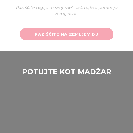
Raziščite regijo in svoj izlet načrtujte s pomočjo
zemljevida.
RAZIŠČITE NA ZEMLJEVIDU
POTUJTE KOT MADŽAR