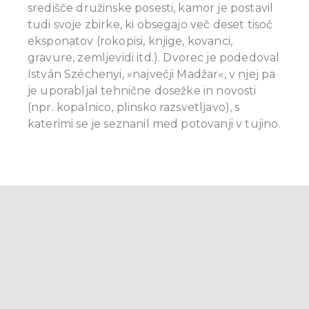
središče družinske posesti, kamor je postavil
tudi svoje zbirke, ki obsegajo več deset tisoč
eksponatov (rokopisi, knjige, kovanci,
gravure, zemljevidi itd.).
Dvorec je podedoval
István Széchenyi, »največji Madžar«, v njej pa
je uporabljal tehnične dosežke in novosti
(npr. kopalnico, plinsko razsvetljavo), s
katerimi se je seznanil med potovanji v tujino.