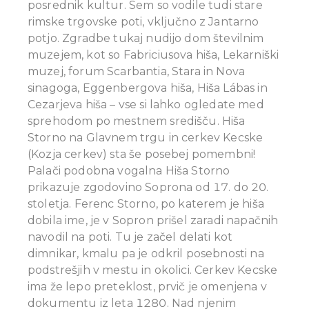
posrednik kultur. Sem so vodile tudi stare
rimske trgovske poti, vključno z Jantarno
potjo. Zgradbe tukaj nudijo dom številnim
muzejem, kot so Fabriciusova hiša, Lekarniški
muzej, forum Scarbantia, Stara in Nova
sinagoga, Eggenbergova hiša, Hiša Lábas in
Cezarjeva hiša – vse si lahko ogledate med
sprehodom po mestnem središču.
Hiša
Storno na Glavnem trgu in cerkev Kecske
(Kozja cerkev) sta še posebej pomembni!
Palači podobna vogalna Hiša Storno
prikazuje zgodovino Soprona od 17. do 20.
stoletja. Ferenc Storno, po katerem je hiša
dobila ime, je v Sopron prišel zaradi napačnih
navodil na poti. Tu je začel delati kot
dimnikar, kmalu pa je odkril posebnosti na
podstrešjih v mestu in okolici.
Cerkev Kecske
ima že lepo preteklost, prvič je omenjena v
dokumentu iz leta 1280. Nad njenim