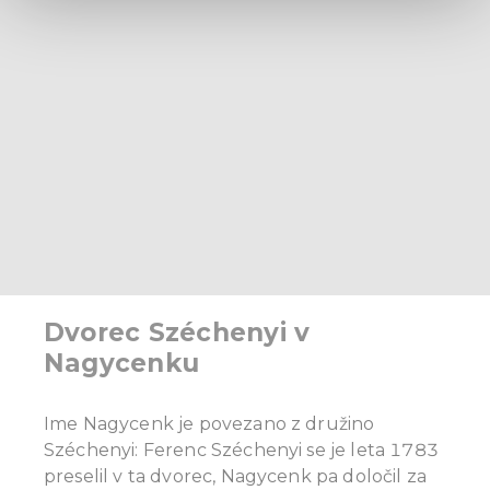
and set your preferences in the
details section
.
We use cookies to personalise content and ads, to
provide social media features and to analyse our traffic.
We also share information about your use of our site with
our social media, advertising and analytics partners who
may combine it with other information that you’ve
provided to them or that they’ve collected from your use
of their services.
Dvorec Széchenyi v
Nagycenku
Ime Nagycenk ​​je povezano z družino
Széchenyi: Ferenc Széchenyi se je leta 1783
preselil v ta dvorec, Nagycenk pa določil za