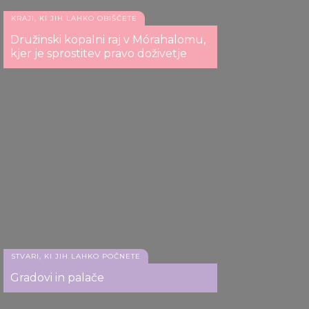
KRAJI, KI JIH LAHKO OBIŠČETE
Družinski kopalni raj v Mórahalomu,
kjer je sprostitev pravo doživetje
STVARI, KI JIH LAHKO POČNETE
Gradovi in palače