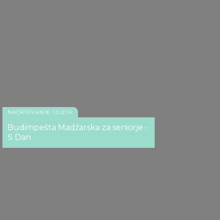
NAČRTOVANJE IZLETA
Budimpešta Madžarska za seniorje -
5 Dan