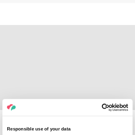
»Madžarski Versailles« –
Fertőd, Palača Esterházy
Responsible use of your data