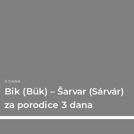
3 DANA
Bik (Bük) – Šarvar (Sárvár)
za porodice 3 dana