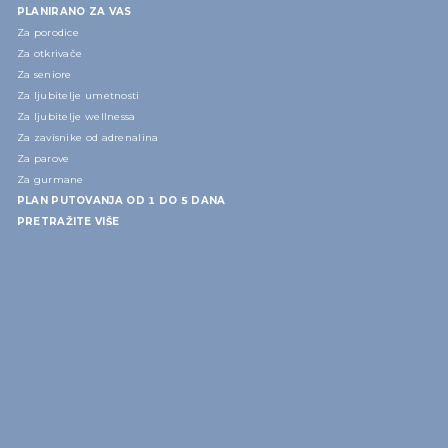
PLANIRANO ZA VAS
Za porodice
Za otkrivače
Za seniore
Za ljubitelje umetnosti
Za ljubitelje wellnessa
Za zavisnike od adrenalina
Za parove
Za gurmane
PLAN PUTOVANJA OD 1 DO 5 DANA
PRETRAŽITE VIŠE