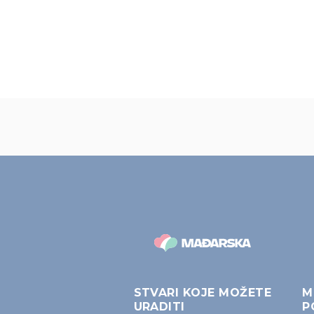
STVARI KOJE MOŽETE
M
URADITI
P