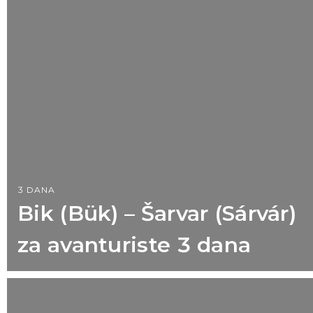
3 DANA
Bik (Bük) – Šarvar (Sárvár)
za avanturiste 3 dana