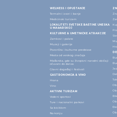
WELNESS I OPUŠTANJE
ZN
Termalni izvori i banje
Zn
Medicinski turizam
Za
LOKALITETI SVETSKE BAŠTINE UNESKA
Ku
U MAĐARSKOJ
Pri
KULTURNE & UMETNIČKE ATRAKCIJE
Sk
Zamkovi i palate
Mu
Muzeji i galerije
Hr
Pozorišta i kulturne predstave
DE
Mesta od verskog značaja
Bu
Mađarska, gde su živopisni narodni običaji
Bu
očuvani do danas
Je
Glavni događaji i festivali
Deb
GASTRONOMIJA & VINO
Tok
Hrana
Ob
Vino
Ob
AKTIVNI TURIZAM
Bik
Vodeni sportovi
Ob
Ture i nacionalni parkovi
Đe
Sa biciklom
Ob
Na konju