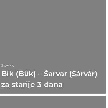
3 DANA
Bik (Bük) – Šarvar (Sárvár)
za starije 3 dana