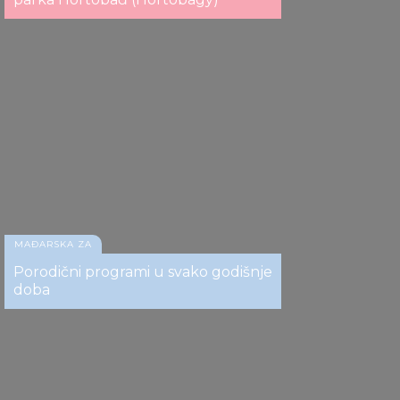
MAĐARSKA ZA
Porodični programi u svako godišnje
doba