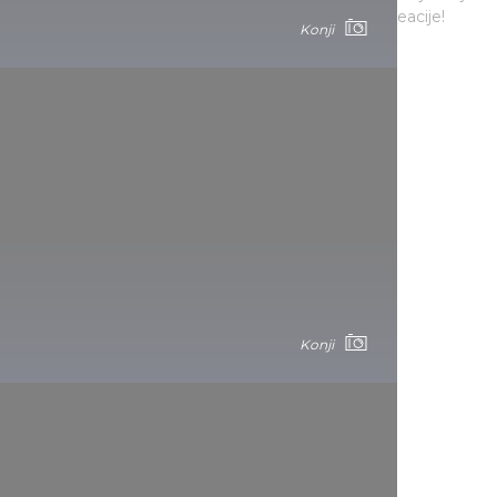
otvara se svet kros kantri jahanja i jahanja radi rekreacije!
Konji
Hortobágy
Konji