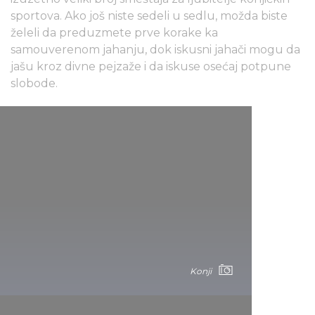
sportova. Ako još niste sedeli u sedlu, možda biste
želeli da preduzmete prve korake ka
samouverenom jahanju, dok iskusni jahači mogu da
jašu kroz divne pejzaže i da iskuse osećaj potpune
slobode.
Konji