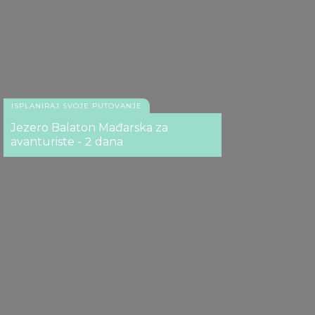
ISPLANIRAJ SVOJE PUTOVANJE
Jezero Balaton Mađarska za
avanturiste - 2 dana