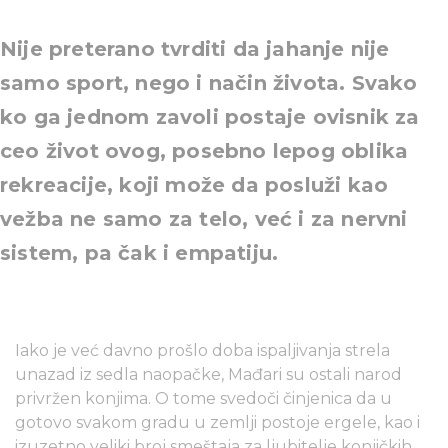
Nije preterano tvrditi da jahanje nije
samo sport, nego i način života. Svako
ko ga jednom zavoli postaje ovisnik za
ceo život ovog, posebno lepog oblika
rekreacije, koji može da posluži kao
vežba ne samo za telo, već i za nervni
sistem, pa čak i empatiju.
Iako je već davno prošlo doba ispaljivanja strela
unazad iz sedla naopačke, Mađari su ostali narod
privržen konjima. O tome svedoči činjenica da u
gotovo svakom gradu u zemlji postoje ergele, kao i
izuzetno veliki broj smeštaja za ljubitelje konjičkih