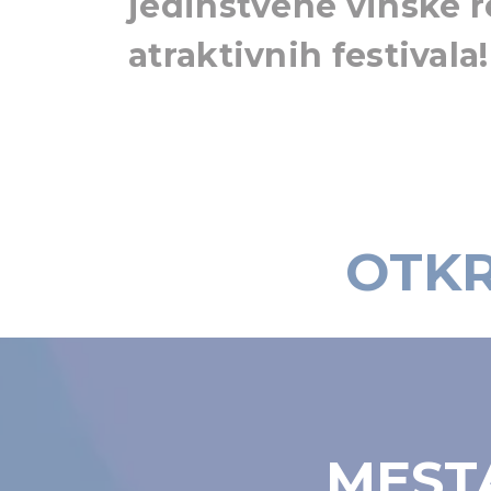
jedinstvene vinske re
atraktivnih festivala!
OTKR
MESTA