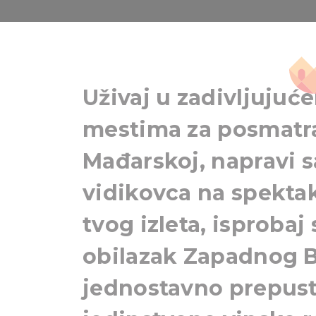
Mađarska 
Uživaj u zadivljujuc
mestima za posmatr
Mađarskoj, napravi sa
vidikovca na spektak
tvog izleta, isprobaj 
obilazak Zapadnog Ba
jednostavno prepusti