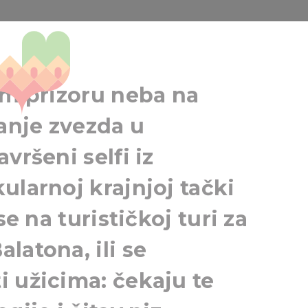
za otkrivače
́em prizoru neba na
anje zvezda u
vršeni selfi iz
ularnoj krajnjoj tački
se na turističkoj turi za
latona, ili se
 užicima: čekaju te