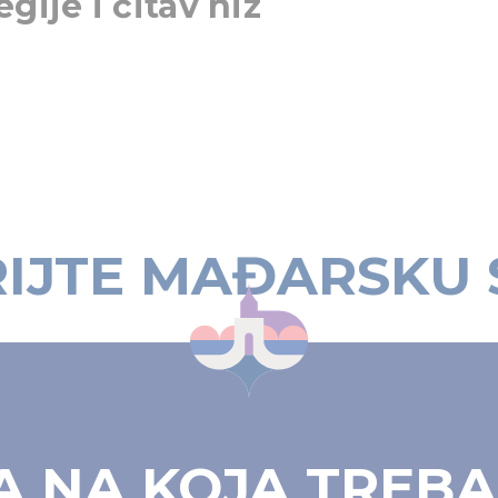
gije i čitav niz
IJTE MAĐARSKU
 NA KOJA TREBA