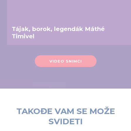
may combine it with other information that you’ve
provided to them or that they’ve collected from your use
of their services.
Tájak, borok, legendák Máthé
Timivel
VIDEO SNIMCI
TAKOĐE VAM SE MOŽE
SVIDETI