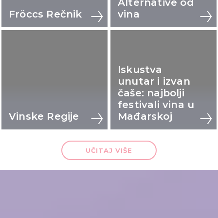
Alternative od
Fröccs Rečnik
vina
Iskustva
unutar i izvan
čaše: najbolji
festivali vina u
Vinske Regije
Mađarskoj
UČITAJ VIŠE