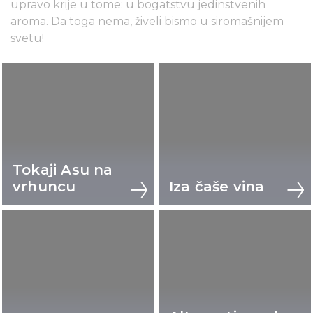
upravo krije u tome: u bogatstvu jedinstvenih
aroma. Da toga nema, živeli bismo u siromašnijem
svetu!
Tokaji Asu na
vrhuncu
Iza čaše vina