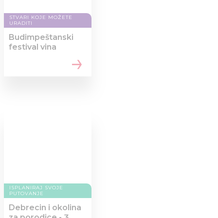
STVARI KOJE MOŽETE
URADITI
Budimpeštanski
festival vina
ISPLANIRAJ SVOJE
PUTOVANJE
Debrecin i okolina
za porodice - 3