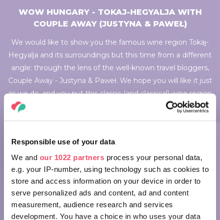
WOW HUNGARY - TOKAJ-HEGYALJA WITH
COUPLE AWAY (JUSTYNA & PAWEŁ)
We would like to show you the famous wine region Tokaj-
Hegyalja and its surroundings but this time from a different
angle: through the lens of the well-known travel bloggers,
Couple Away - Justyna & Paweł. We hope you will like it just
as we do, and you put this classic (and classical) wine region
onto the list of your next visit!
Responsible use of your data
We and
our 1022 partners
process your personal data,
e.g. your IP-number, using technology such as cookies to
WOW Hungary - Tokaj-Hegyalja
store and access information on your device in order to
serve personalized ads and content, ad and content
with COUPLE AWAY (Justyna &
measurement, audience research and services
Paweł)
development. You have a choice in who uses your data