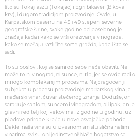
što su Tokaji aszú (Tokajac) i Egri bikavér (Bikova
krv), i dugom tradicijom proizvodnje. Ovde, u
Karpatskom basenu na 45 i 49 stepeni severne
geografske širine, svake godine od posebnog je
značaja kada i kako se vrši orezivanje vinograda,
kako se mešaju različite sorte grožđa, kada i šta se
sadi.
To su poslovi, koji se sami od sebe neće obaviti. Ne
može to ni vinograd, ni sunce, ni tlo, jer se ovde radi o
mnogo kompleksnijim procesima. Najdragoceniji
subjekat u procesu proizvodnje mađarskog vina je
mađarski vinar, čuvar stečenog znanja! Doduše, on
sarađuje sa tlom, suncem i vinogradom, ali ipak, on je
glavni reditelj koji vekovima, iz godine u godinu, uz
plodove prirode kreće u nove osvajačke pohode.
Dakle, naša vina su u izvesnom smislu slična našim
vinarima: svi su oni jedinstveni! Naše bogatstvo se