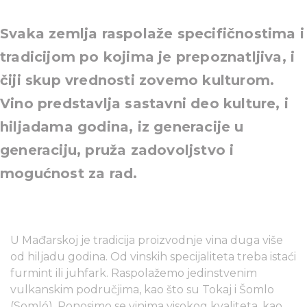
Svaka zemlja raspolaže specifičnostima i
tradicijom po kojima je prepoznatljiva, i
čiji skup vrednosti zovemo kulturom.
Vino predstavlja sastavni deo kulture, i
hiljadama godina, iz generacije u
generaciju, pruža zadovoljstvo i
mogućnost za rad.
U Mađarskoj je tradicija proizvodnje vina duga više
od hiljadu godina. Od vinskih specijaliteta treba istaći
furmint ili juhfark. Raspolažemo jedinstvenim
vulkanskim područjima, kao što su Tokaj i Šomlo
(Somló). Ponosimo se vinima visokog kvaliteta, kao