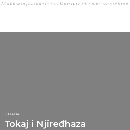
Mađarskoj pomoći ćemo Vam da isplanirate svoj odmor.
5 DANA
Tokaj i Njiređhaza