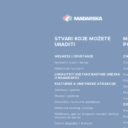
STVARI KOJE MOŽETE
M
URADITI
P
WELNESS I OPUŠTANJE
ZN
Termalni izvori i banje
Zn
Medicinski turizam
Za
LOKALITETI SVETSKE BAŠTINE UNESKA
Ku
U MAĐARSKOJ
Pri
KULTURNE & UMETNIČKE ATRAKCIJE
Sk
Zamkovi i palate
Mu
Muzeji i galerije
Hr
Pozorišta i kulturne predstave
DE
Mesta od verskog značaja
Bu
Mađarska, gde su živopisni narodni običaji
Bu
očuvani do danas
Je
Glavni događaji i festivali