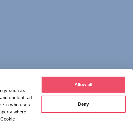
Allow all
logy such as
 and content, ad
Deny
ce in who uses
roperty where
 Cookie