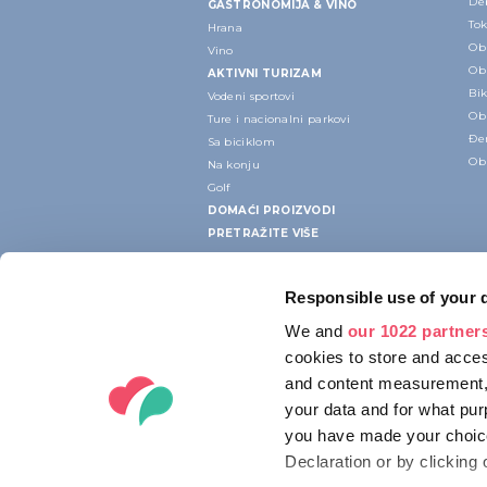
Deb
GASTRONOMIJA & VINO
Tok
Hrana
Ob
Vino
Ob
AKTIVNI TURIZAM
Bik
Vodeni sportovi
Ob
Ture i nacionalni parkovi
Đe
Sa biciklom
Ob
Na konju
Golf
DOMAĆI PROIZVODI
PRETRAŽITE VIŠE
Responsible use of your 
We and
our 1022 partner
cookies to store and acces
and content measurement,
your data and for what pur
you have made your choice
Declaration or by clicking 