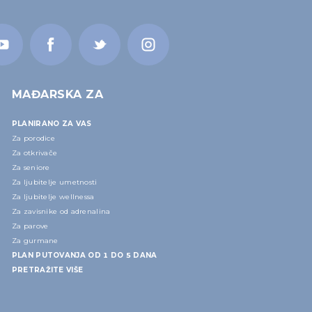
MAĐARSKA ZA
PLANIRANO ZA VAS
Za porodice
Za otkrivače
Za seniore
Za ljubitelje umetnosti
Za ljubitelje wellnessa
Za zavisnike od adrenalina
Za parove
Za gurmane
PLAN PUTOVANJA OD 1 DO 5 DANA
PRETRAŽITE VIŠE