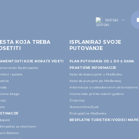
SRPSKI
ESTA KOJA TREBA
ISPLANIRAJ SVOJE
OSETITI
PUTOVANJE
AMENITOSTI KOJE MORATE VIDETI
PLAN PUTOVANJA OD 1 DO 5 DANA
amenitosti Budimpešte
PRAKTIČNE INFORMACIJE
mkovi i palate
Kako da doputujete u Mađarsku
patila
Kako da putujete po Mađarskoj
roda
Informacije o svakodnevnim aktivnostima
rivena blaga
Vremenske prilike tokom godine
zeji
Činjenice
ana
Stanovništvo/ljudi
STINACIJE
Pristupačna Mađarska
dapest
BESPLATNI TURISTIČKI VODIČI I MAPE
dimpešta sa okolinom
zero Balaton