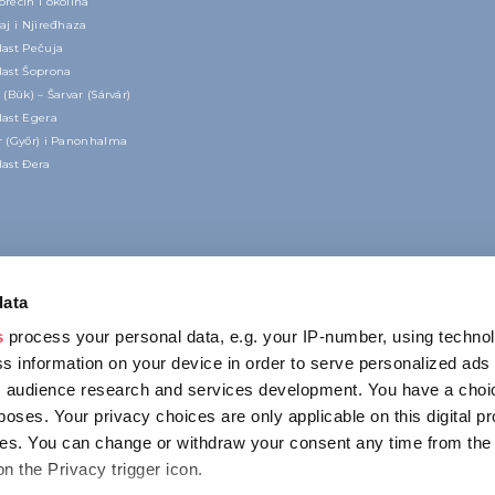
recin i okolina
aj i Njiređhaza
last Pečuja
last Šoprona
 (Bük) – Šarvar (Sárvár)
last Egera
r (Győr) i Panonhalma
last Đera
data
s
process your personal data, e.g. your IP-number, using techno
s information on your device in order to serve personalized ads
 audience research and services development. You have a choi
poses. Your privacy choices are only applicable on this digital p
KONTAKT
s. You can change or withdraw your consent any time from the
1123 Budapest,
on the Privacy trigger icon.
Alkotás utca 19