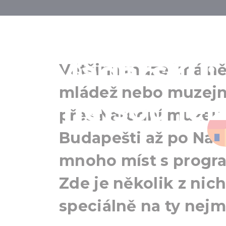
13 zajímavých
v Maďarsku:
Většina muzeí má ně
mládež nebo muzejn
nejsou jen
přes Národní muzeu
Budapešti až po Náro
mnoho míst s progra
Zde je několik z nich
speciálně na ty nejm