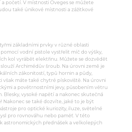
í a početí. V místnosti Öveges se můžete
udou také únikové místnosti a zážitkové
yřmi základními prvky v různé oblasti
omocí vodní pistole vystřelit míč do výšky,
ch kol vyrábět elektřinu. Můžete se dozvědět
emu slouží Archimédův šroub. Na úrovni země je
álních zákonitostí, typů hornin a půdy,
ici však máte také chytré pískoviště. Na úrovni
ckými a povětrnostními jevy, působením větru
. Blesky, vysoké napětí a nakonec skutečná
Nakonec se také dozvíte, jaké to je být
roje pro optické kuriozity, iluze, světelné
smysl pro rovnováhu nebo paměť. V této
ik astronomických přednášek a velkolepých