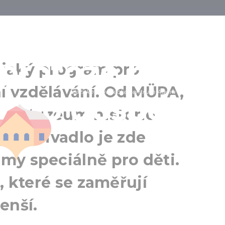
 muzeí pro dě
 protože muze
jaký program pro
í vzdělávání. Od MÜPA,
Zážitkové vědecké centrum Agora Debrecín
 pro dospělé
Debercen
m, Muzeum historie
Debrecín a okolí
dní divadlo je zde
my speciálně pro děti.
, které se zaměřují
enší.