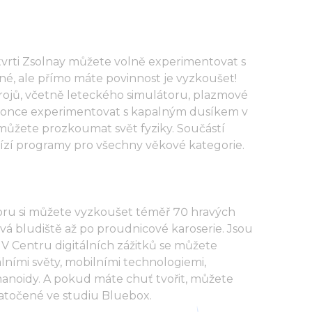
čtvrti Zsolnay můžete volně experimentovat s
né, ale přímo máte povinnost je vyzkoušet!
trojů, včetně leteckého simulátoru, plazmové
konce experimentovat s kapalným dusíkem v
 můžete prozkoumat svět fyziky. Součástí
ízí programy pro všechny věkové kategorie.
oru si můžete vyzkoušet téměř 70 hravých
vá bludiště až po proudnicové karoserie. Jsou
 V Centru digitálních zážitků se můžete
álními světy, mobilními technologiemi,
anoidy. A pokud máte chuť tvořit, můžete
 natočené ve studiu Bluebox.