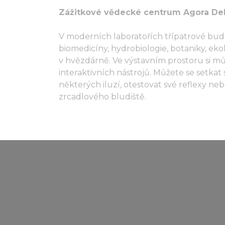
Zážitkové vědecké centrum Agora De
V moderních laboratořích třípatrové bu
biomedicíny, hydrobiologie, botaniky, eko
v hvězdárně. Ve výstavním prostoru si m
interaktivních nástrojů. Můžete se setkat
některých iluzí, otestovat své reflexy n
zrcadlového bludiště.