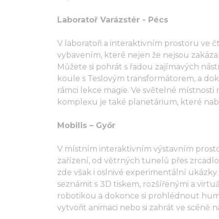
Laboratoř Varázstér - Pécs
V laboratoři a interaktivním prostoru ve 
vybavením, které nejen že nejsou zakáza
Můžete si pohrát s řadou zajímavých nás
koule s Teslovým transformátorem, a do
rámci lekce magie. Ve světelné místnosti
komplexu je také planetárium, které nab
Mobilis – Győr
V místním interaktivním výstavním prost
zařízení, od větrných tunelů přes zrcadlo
zde však i oslnivé experimentální ukázky.
seznámit s 3D tiskem, rozšířenými a virtu
robotikou a dokonce si prohlédnout hum
vytvořit animaci nebo si zahrát ve scéně