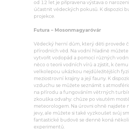
od 12 let je připravena výstava o narozen
účastnit vědeckých pokusů. K dispozici b
projekce.
Futura – Mosonmagyaróvár
Vědecký herní dům, který děti provede čt
přírodních věd. Na vodní hladině můžete p
vytvořit vodopád a pomocí různých vodní
něco o teorii vodních vírů a zjistit, k č
velkolepou ukázkou nejdůležitějších fyzik
meziostrovní krajiny a její fauny. K dispoz
vzduchu se můžete seznámit s atmosféri
na přírodu a fungováním větrných turbín
zkouška odvahy: chůze po visutém mostě! 
meteorologem. Na úrovni ohně najdete nást
jevy, ale můžete si také vyzkoušet svůj 
fantastické budově se denně koná někol
experimentů.