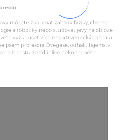
brecín
dovy můžete zkoumat záhady fyziky, chemie,
logie a robotiky nebo studovat jevy na obloze
ůžete vyzkoušet více než 40 vědeckých her a
 se psem profesora Övegese, odhalit tajemství
ebo najít cestu ze zdánlivě nekonečného