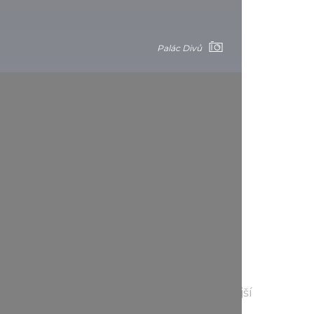
Palác Divů
pro děti
ý program muzejní edukace, který je vhodnější
boť je seznamuje s klasickou i současnou