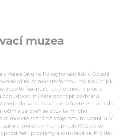
ávací muzea
á v Paláci Divů na Kolosyho náměstí v Óbudě
dovědné dílně se můžete formou hry naučit, jak
se dozvíte fascinující podrobnosti o práci a
ti a odpudivosti můžete pochopit podstatu
avede do světa gravitace. Můžete vstoupit do
ním očím a zároveň se dozvíte mnoho
i se můžete seznámit s tajemstvími vesmíru. V
ktuální a deduktivní schopnosti. Můžete se
pnost řešit problémy a soustředit se. Pro děti