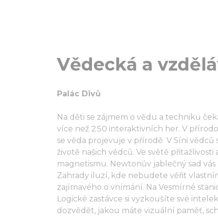
Vědecká a vzděl
Palác Divů
Na děti se zájmem o vědu a techniku ček
více než 250 interaktivních her. V příro
se věda projevuje v přírodě. V Síni vědců 
životě našich vědců. Ve světě přitažlivos
magnetismu. Newtonův jablečný sad vás z
Zahrady iluzí, kde nebudete věřit vlast
zajímavého o vnímání. Na Vesmírné stanic
Logické zastávce si vyzkoušíte své intele
dozvědět, jakou máte vizuální paměť, scho