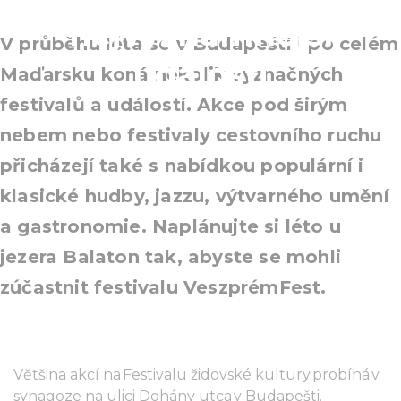
nejvýznamnější
V průběhu léta se v Budapešti i po celém
události
Maďarsku koná několik význačných
festivalů a událostí. Akce pod širým
nebem nebo festivaly cestovního ruchu
přicházejí také s nabídkou populární i
klasické hudby, jazzu, výtvarného umění
a gastronomie. Naplánujte si léto u
jezera Balaton tak, abyste se mohli
zúčastnit festivalu VeszprémFest.
Většina akcí na Festivalu židovské kultury probíhá v
synagoze na ulici Dohány utca v Budapešti.