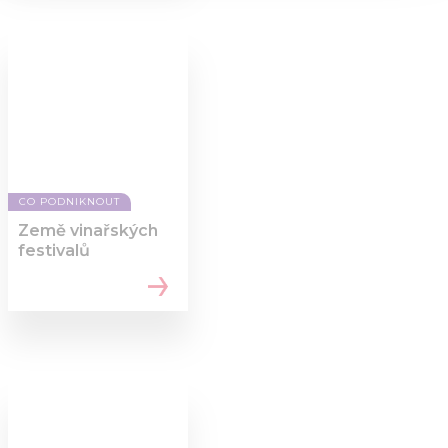
provide social media features and to analyse our traffic.
We also share information about your use of our site with
our social media, advertising and analytics partners who
may combine it with other information that you’ve
provided to them or that they’ve collected from your use
of their services.
CO PODNIKNOUT
Země vinařských
festivalů