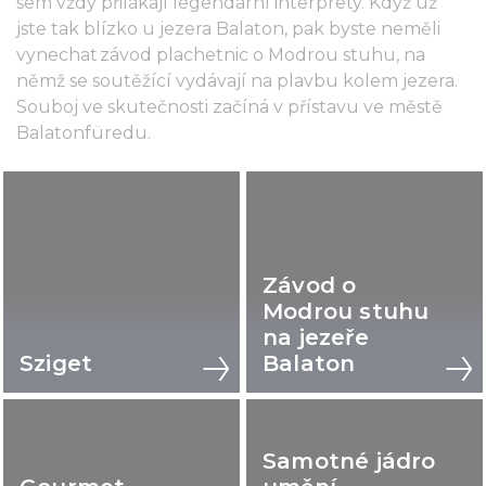
sem vždy přilákají legendární interprety. Když už
jste tak blízko u jezera Balaton, pak byste neměli
vynechat závod plachetnic o Modrou stuhu, na
němž se soutěžící vydávají na plavbu kolem jezera.
Souboj ve skutečnosti začíná v přístavu ve městě
Balatonfüredu.
Závod o
Modrou stuhu
na jezeře
Sziget
Balaton
Samotné jádro