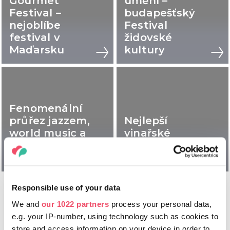
Gourmet
umění –
Festival –
budapešťský
nejoblíbe
Festival
festival v
židovské
Maďarsku
kultury
Fenomenální
průřez jazzem,
Nejlepší
world music a
vinařské
operou:
festivaly v
VeszprémFest
Maďarsku
Responsible use of your data
NAČÍST DALŠÍ
We and
our 1022 partners
process your personal data,
e.g. your IP-number, using technology such as cookies to
store and access information on your device in order to