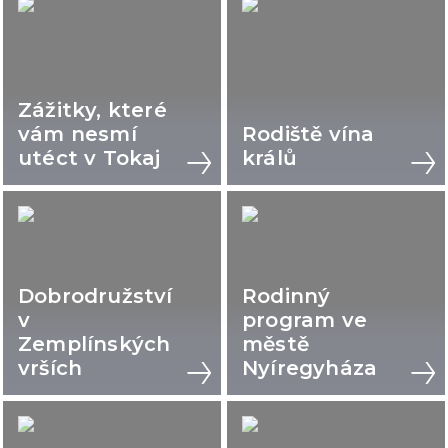
Zážitky, které
vám nesmí
Rodiště vína
utéct v Tokaj
králů
Dobrodružství
Rodinný
v
program ve
Zemplínských
městě
vrších
Nyíregyháza