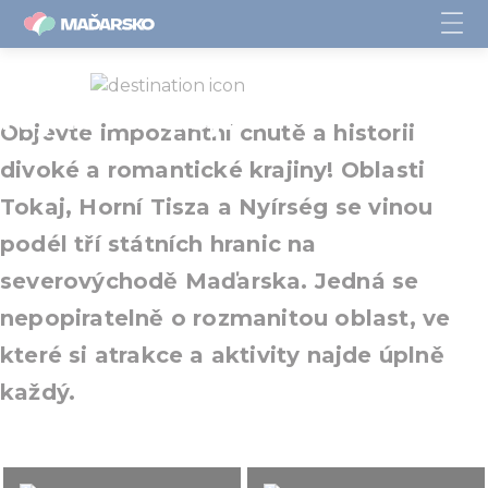
K jádru dějin
Objevte impozantní chutě a historii
divoké a romantické krajiny! Oblasti
Tokaj, Horní Tisza a Nyírség se vinou
podél tří státních hranic na
severovýchodě Maďarska. Jedná se
nepopiratelně o rozmanitou oblast, ve
které si atrakce a aktivity najde úplně
každý.