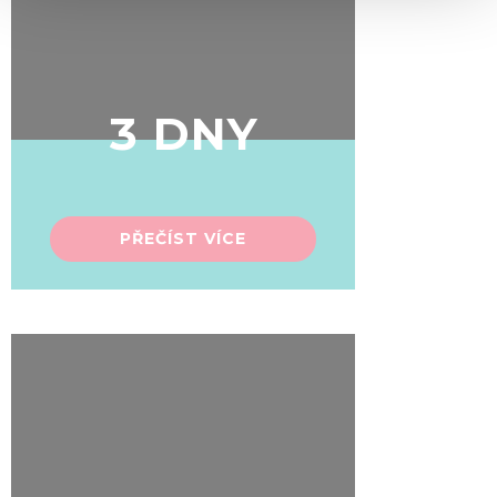
We use cookies to personalise content and ads, to
provide social media features and to analyse our traffic.
We also share information about your use of our site with
our social media, advertising and analytics partners who
3 DNY
may combine it with other information that you’ve
provided to them or that they’ve collected from your use
of their services.
PŘEČÍST VÍCE