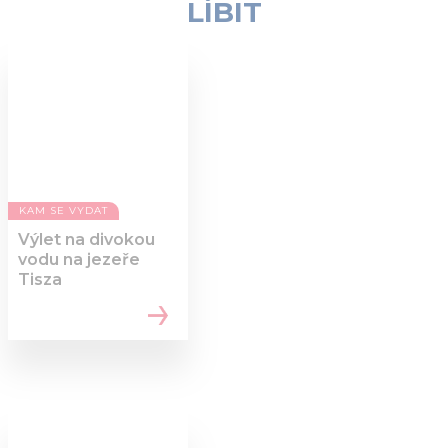
LÍBIT
KAM SE VYDAT
Výlet na divokou
vodu na jezeře
Tisza