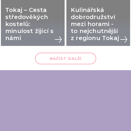
Tokaj – Cesta
Kulinářská
středověkých
dobrodružství
kostelů:
mezi horami -
minulost žijící s
to nejchutnější
námi
z regionu Tokaj
NAČÍST DALŠÍ