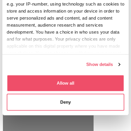
e.g. your IP-number, using technology such as cookies to
2 DNY
store and access information on your device in order to
serve personalized ads and content, ad and content
measurement, audience research and services
development. You have a choice in who uses your data
PŘEČÍST VÍCE
and for what purposes. Your privacy choices are only
applicable on this digital property where you have made
your choices. You can change or withdraw your consent
any time from the Cookie Declaration or by clicking on
Show details
the Privacy trigger icon.
If you allow, we would also like to:
Allow all
Collect information about your geographical location
which can be accurate to within several meters
Deny
Identify your device by actively scanning it for
specific characteristics (fingerprinting)
Find out more about how your personal data is processed
and set your preferences in the
details section
.