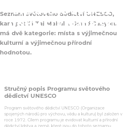
světového dědictví
Seznam světového dědictví UNESCO,
UNESCO v Maďarsku
kam patří i Taj Mahal a Grand Canyon,
má dvě kategorie: místa s výjimečnou
kulturní a výjimečnou přírodní
hodnotou.
Stručný popis Programu světového
dědictví UNESCO
Program světového dědictví UNESCO (Organizace
spojených národů pro výchovu, vědu a kulturu) byl založen v
roce 1972. Cílem programu je evidovat kulturní a přírodní
dědictví lidstva a země, které jsou do tohoto seznamu