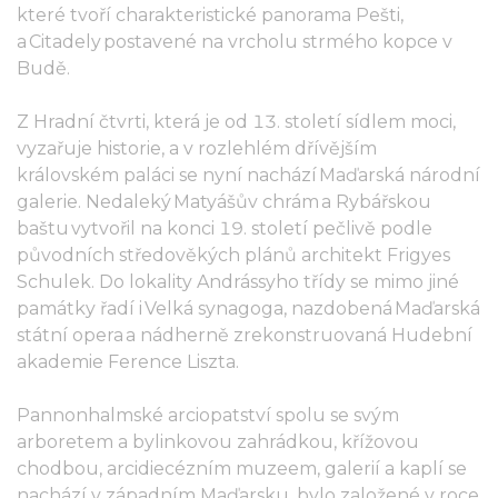
které tvoří charakteristické panorama Pešti,
a Citadely postavené na vrcholu strmého kopce v
Budě.
Z Hradní čtvrti, která je od 13. století sídlem moci,
vyzařuje historie, a v rozlehlém dřívějším
královském paláci se nyní nachází Maďarská národní
galerie. Nedaleký Matyášův chrám a Rybářskou
baštu vytvořil na konci 19. století pečlivě podle
původních středověkých plánů architekt Frigyes
Schulek. Do lokality Andrássyho třídy se mimo jiné
památky řadí i Velká synagoga, nazdobená Maďarská
státní opera a nádherně zrekonstruovaná Hudební
akademie Ference Liszta.
Pannonhalmské arciopatství spolu se svým
arboretem a bylinkovou zahrádkou, křížovou
chodbou, arcidiecézním muzeem, galerií a kaplí se
nachází v západním Maďarsku, bylo založené v roce