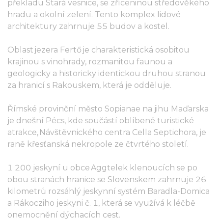
překladu Stará vesnice, se zříceninou středověkého
hradu a okolní zelení. Tento komplex lidové
architektury zahrnuje 55 budov a kostel.
Oblast jezera Fertő je charakteristická osobitou
krajinou s vinohrady, rozmanitou faunou a
geologicky a historicky identickou druhou stranou
za hranicí s Rakouskem, která je odděluje.
Římské provinční město Sopianae na jihu Maďarska
je dnešní Pécs, kde součástí oblíbené turistické
atrakce, Návštěvnického centra Cella Septichora, je
raně křesťanská nekropole ze čtvrtého století.
1 200 jeskyní u obce Aggtelek klenoucích se po
obou stranách hranice se Slovenskem zahrnuje 26
kilometrů rozsáhlý jeskynní systém Baradla-Domica
a Rákocziho jeskyni č. 1, která se využívá k léčbě
onemocnění dýchacích cest.