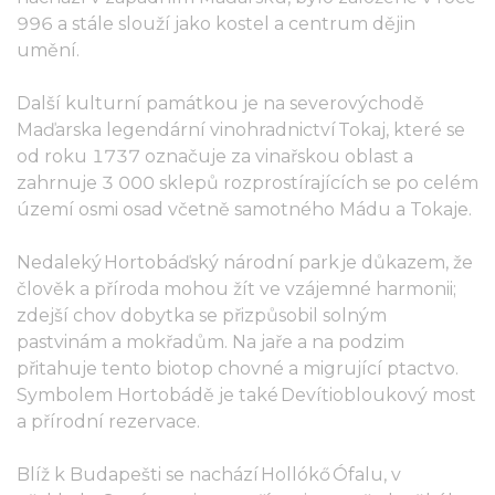
996 a stále slouží jako kostel a centrum dějin
umění.
Další kulturní památkou je na severovýchodě
Maďarska legendární vinohradnictví Tokaj, které se
od roku 1737 označuje za vinařskou oblast a
zahrnuje 3 000 sklepů rozprostírajících se po celém
území osmi osad včetně samotného Mádu a Tokaje.
Nedaleký Hortobáďský národní park je důkazem, že
člověk a příroda mohou žít ve vzájemné harmonii;
zdejší chov dobytka se přizpůsobil solným
pastvinám a mokřadům. Na jaře a na podzim
přitahuje tento biotop chovné a migrující ptactvo.
Symbolem Hortobádě je také Devítiobloukový most
a přírodní rezervace.
Blíž k Budapešti se nachází Hollókő Ófalu, v