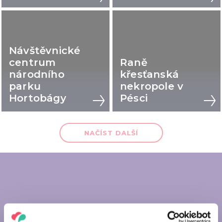
Návštěvnické
centrum
Raně
národního
křesťanská
parku
nekropole v
Hortobágy
Pésci
NAČÍST DALŠÍ