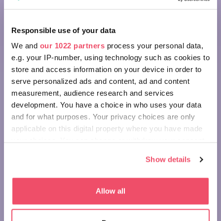
Responsible use of your data
We and
our 1022 partners
process your personal data,
e.g. your IP-number, using technology such as cookies to
store and access information on your device in order to
serve personalized ads and content, ad and content
measurement, audience research and services
development. You have a choice in who uses your data
and for what purposes. Your privacy choices are only
applicable on this digital property where you have made
your choices. You can change or withdraw your consent
any time from the Cookie Declaration or by clicking on
Show details
the Privacy trigger icon.
If you allow, we would also like to:
Allow all
Collect information about your geographical location
WONDERS OF HUNGARY: PANNONHALMA
which can be accurate to within several meters