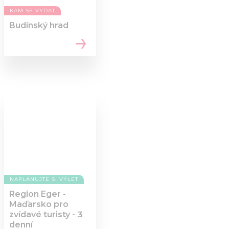
KAM SE VYDAT
Budínský hrad
NAPLÁNUJTE SI VÝLET
Region Eger -
Maďarsko pro
zvídavé turisty - 3
denní