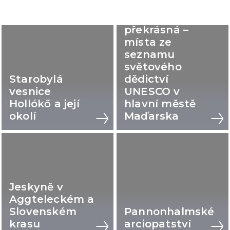
Budapešti, jsi
překrásná –
místa ze
seznamu
světového
Starobylá
dědictví
vesnice
UNESCO v
Hollókő a její
hlavní městě
okolí
Maďarska
Jeskyně v
Aggteleckém a
Slovenském
Pannonhalmské
krasu
arciopatství