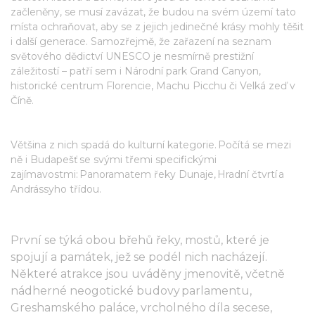
začleněny, se musí zavázat, že budou na svém území tato
místa ochraňovat, aby se z jejich jedinečné krásy mohly těšit
i další generace. Samozřejmě, že zařazení na seznam
světového dědictví UNESCO je nesmírně prestižní
záležitostí – patří sem i Národní park Grand Canyon,
historické centrum Florencie, Machu Picchu či Velká zeď v
Číně.
Většina z nich spadá do kulturní kategorie. Počítá se mezi
ně i Budapešť se svými třemi specifickými
zajímavostmi: Panoramatem řeky Dunaje, Hradní čtvrtí a
Andrássyho třídou.
První se týká obou břehů řeky, mostů, které je
spojují a památek, jež se podél nich nacházejí.
Některé atrakce jsou uváděny jmenovitě, včetně
nádherné neogotické budovy parlamentu,
Greshamského paláce, vrcholného díla secese,