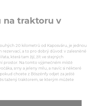
 na traktoru v
 pouhých 20 kilometrů od Kaposváru, je jednou
 rezervací, a to pro dobrý důvod: v zalesněné
ta, která tam žijí, žít ve stejných
tní prostor. Na tomto výjimečném místě
čáka, srny a jeleny milu, a navíc si některé
 A pokud chcete z Bőszénfy odjet za ještě
věs tažený traktorem, se kterým můžete