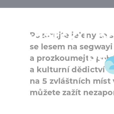
5 nevšedn
Maďarsku, po
Pozorujte jeleny ze s
se lesem na segwayi
pěš
a prozkoumejte pohá
a kulturní dědictví
na 5 zvláštních míst
můžete zažít nezapo