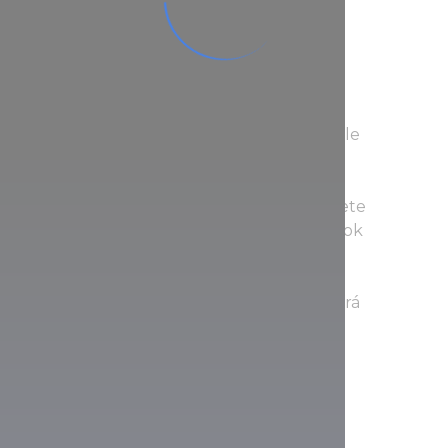
v pohoří Mátra se
m dobrodružství v přírodě, naskočte na
s nejen zaveze k památkám v Mátrafüredu, ale
00 kilometrů dlouhá dráha je navržena tak,
zdu na segwayi nikdy předtím nezkoušeli; k
pokud již vozidlo provozujete s jistotou, můžete
Kallók völgye), Statku loupežníků (Zsiványok
 se vydejte klikatou cestou k Bábím
 kdysi pálily čarodějnice. Na své si ale
zahrnuje i rozhlednu Kozmáry, odkud se otevírá
öngyös.
gu