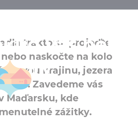
ích výletů v
kud vás nebav
edla traktoru, projeďte
 nebo naskočte na kolo
í túry
Ho
dkovou krajinu, jezera
Debrecí
 Őrségu! Zavedeme vás
 v Maďarsku, kde
menutelné zážitky.