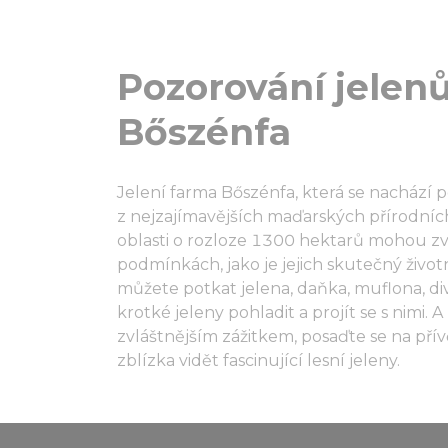
Pozorování jelenů
Bőszénfa
Jelení farma Bőszénfa, která se nachází
z nejzajímavějších maďarských přírodních
oblasti o rozloze 1300 hektarů mohou zvířa
podmínkách, jako je jejich skutečný živo
můžete potkat jelena, daňka, muflona, divo
krotké jeleny pohladit a projít se s nimi.
zvláštnějším zážitkem, posaďte se na pří
zblízka vidět fascinující lesní jeleny.