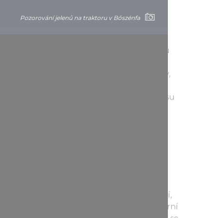
Pozorování jelenů na traktoru v Bőszénfa
ž po 6 cyklotrasách a na 226 kilometrech
hrnují jezera Vadása, Himfa a Hársas; během
mnoho aut. Pokud máte na poznávání Őrségu
 vás určena trasa č. 6, po které si můžete
, ale také jeho skvosty lidové architektury,
dno dostanete do vesnického muzea v
doporučujeme vám zvolit trasu č. 1 nebo trasu
osfa, Kapornaku nebo Hodosu ve Slovinsku.
tobágyi
í rezervaci Hortobágy a zvířátka žijící v ní,
em! Na výběr máte dvě možnosti aktivit: večerní