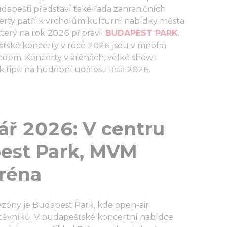
apešti představí také řada zahraničních
erty patří k vrcholům kulturní nabídky města
který na rok 2026 připravil
BUDAPEST PARK
.
šťské koncerty v roce 2026 jsou v mnoha
edem. Koncerty v arénách, velké show i
k tipů na hudební události léta 2026.
ář 2026: V centru
pest Park, MVM
réna
ezóny je Budapest Park, kde open-air
ávštěvníků. V budapešťské koncertní nabídce