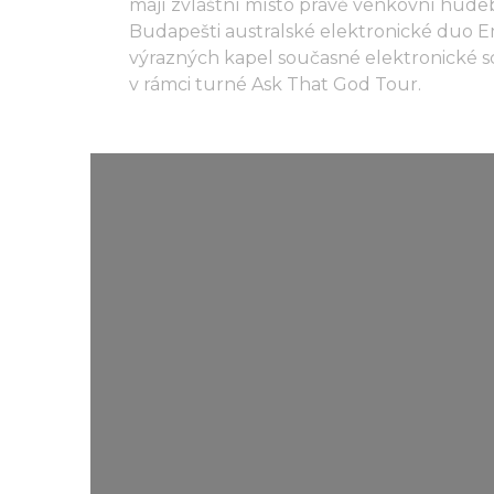
mají zvláštní místo právě venkovní hude
Budapešti australské elektronické duo Em
výrazných kapel současné elektronické 
v rámci turné Ask That God Tour.