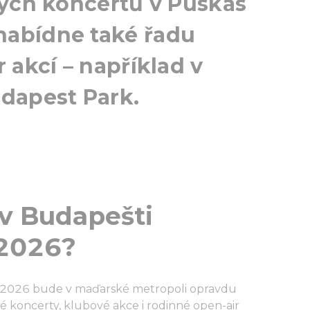
kých koncertů v Puskás
abídne také řadu
 akcí – například v
udapest Park.
 v Budapešti
 2026?
u 2026 bude v maďarské metropoli opravdu
é koncerty, klubové akce i rodinné open-air