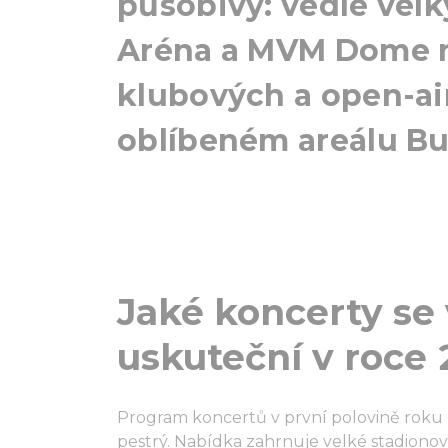
působivý: vedle vel
Aréna a MVM Dome n
klubových a open-air
oblíbeném areálu B
Jaké koncerty se
uskuteční v roce
Program koncertů v první polovině rok
pestrý. Nabídka zahrnuje velké stadionov