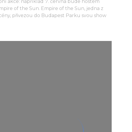
bní akce: například 7. června bude hostem
pire of the Sun. Empire of the Sun, jedna z
scény, přivezou do Budapest Parku svou show