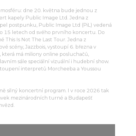
 atmosféru: dne 20. května bude jednou z
rt kapely Public Image Ltd. Jedna z
apel postpunku, Public Image Ltd (PiL) vedená
 15 letech od svého prvního koncertu. Do
é This Is Not The Last Tour. Jedna z
é scény, Jazzbois, vystoupí 6. března v
 která má miliony online posluchačů,
lavním sále speciální vizuální i hudební show.
ystoupení interpretů Morcheeba a Youssou
ě silný koncertní program. I v roce 2026 tak
távek mezinárodních turné a Budapešť
hvězd.