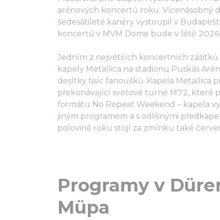
arénových koncertů roku. Vícenásobný d
šedesátileté kariéry vystoupil v Budapeš
koncertů v MVM Dome bude v létě 2026 
Jedním z největších koncertních zážitk
kapely Metallica na stadionu Puskás Arén
desítky tisíc fanoušků. Kapela Metallic
překonávající světové turné M72, které 
formátu No Repeat Weekend – kapela vys
jiným programem a s odlišnými předkapel
polovině roku stojí za zmínku také červe
Programy v Dürer
Müpa