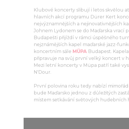
Klubové koncerty slibují i letos skvělou
hlavních akcí programu Dürer Kert konce
nejvýznamnějších a nejinovativnějších k
Johnem Lydonem se do Maďarska vrací po
Budapešti přijíždí v rámci úspěšného turn
nejznámějších kapel maďarské jazz-funkov
koncertním sále
MÜPA
Budapest. Kapela,
připravuje na svůj první velký koncert v h
Mezi letní koncerty v Müpa patří také v
N'Dour.
První polovina roku tedy nabízí mimořádn
bude Maďarsko jednou z důležitých zas
místem setkávání světových hudebních 