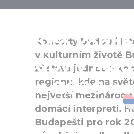
Eric Clapton,
tyto konce
Koncerty budou i let
v kulturním životě B
hudby v Maďa
zůstává jednou z ko
regionu, kde na svět
roce 2026 nem
největší mezinárodní
domácí interpreti. H
Budapešti pro rok 20