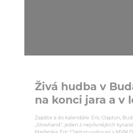
Živá hudba v Bud
na konci jara a v 
Zapište si do kalendáře: Eric Clapton, Bu
„Slowhand“, jeden z nejvlivnějších kytaris
Maďarska. Eric Clapton vystoupí v MVM D