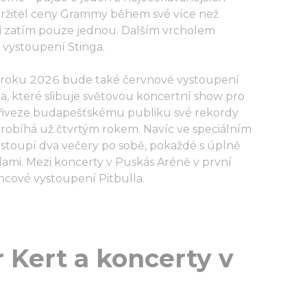
ržitel ceny Grammy během své více než
ti zatím pouze jednou. Dalším vrcholem
vystoupení Stinga.
ů roku 2026 bude také červnové vystoupení
a, které slibuje světovou koncertní show pro
a přiveze budapešťskému publiku své rekordy
probíhá už čtvrtým rokem. Navíc ve speciálním
toupí dva večery po sobě, pokaždé s úplně
ami. Mezi koncerty v Puskás Aréně v první
ncové vystoupení Pitbulla.
 Kert a koncerty v