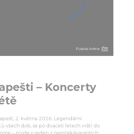
Puskás Aréna
apešti – Koncerty
létě
dapešť, 2. května 2026. Legendární
tů všech dob, se po dvaceti letech vrátí do
ome – půjde o jeden z nejočekávanějších