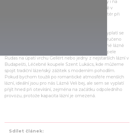
Dunaji. Návštěvníky čekají výjimečné zimní zážitky i na
kluzišti v Budapest Parku nebo na Ledové chodbě v
Csepelu, která se nachází na náměstí Szent Imre tér při
zastávce HÉV.
Pokud si po jarmarku chceme zahřát tělo i duši, vyplatí se
navštívit některé z budapešťských lázní, kde je zaručeno
načerpání nových sil. Vynikající volbou jsou Léčebné lázně
Széchenyi v srdci Městského parku, Léčebné koupele
Rudas na úpatí vrchu Gellért nebo jedny z nejstarších lázní v
Budapešti, Léčebné koupele Szent Lukács, kde můžeme
spojit tradiční lázeňský zážitek s moderním pohodlím.
Pokud bychom toužili po romantické atmosféře menších
lázní, ideální jsou pro nás Lázně Veli bej, ale sem se vyplatí
přijít hned při otevírání, zejména na začátku odpoledního
provozu, protože kapacita lázní je omezená.
Sdílet článek: