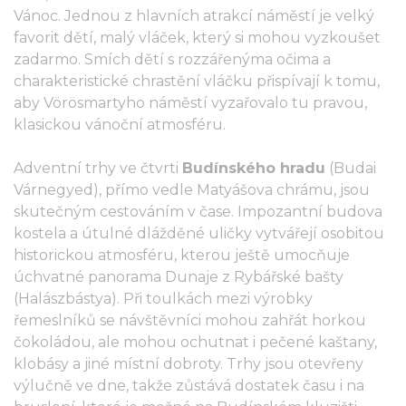
Vánoc. Jednou z hlavních atrakcí náměstí je velký
favorit dětí, malý vláček, který si mohou vyzkoušet
zadarmo. Smích dětí s rozzářenýma očima a
charakteristické chrastění vláčku přispívají k tomu,
aby Vörösmartyho náměstí vyzařovalo tu pravou,
klasickou vánoční atmosféru.
Adventní trhy ve čtvrti
Budínského hradu
(Budai
Várnegyed), přímo vedle Matyášova chrámu, jsou
skutečným cestováním v čase. Impozantní budova
kostela a útulné dlážděné uličky vytvářejí osobitou
historickou atmosféru, kterou ještě umocňuje
úchvatné panorama Dunaje z Rybářské bašty
(Halászbástya). Při toulkách mezi výrobky
řemeslníků se návštěvníci mohou zahřát horkou
čokoládou, ale mohou ochutnat i pečené kaštany,
klobásy a jiné místní dobroty. Trhy jsou otevřeny
výlučně ve dne, takže zůstává dostatek času i na