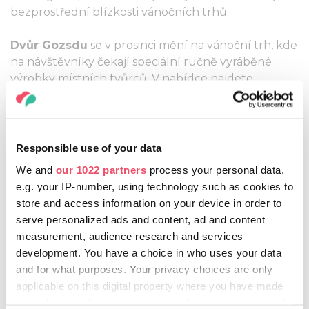
bezprostřední blízkosti vánočních trhů.
Dvůr Gozsdu
se v prosinci mění na vánoční trh, kde
na návštěvníky čekají speciální ručně vyráběné
výrobky místních tvůrců. V nabídce najdete
designérské kousky, umělecká díla ve stylu vintage
a retro, předměty užitého umění, šperky z minerálů
a krajek a jedinečné suvenýry. Sváteční náladu
dotváří pohádková vánoční výzdoba dvora Gozsdu.
Responsible use of your data
Trh poskytuje vynikající příležitost pro ty, kteří místo
We and
our 1022 partners
process your personal data,
masových výrobků hledají osobité dárky na míru a
e.g. your IP-number, using technology such as cookies to
svým nákupem zároveň podporují místní
store and access information on your device in order to
řemeslníky.
serve personalized ads and content, ad and content
measurement, audience research and services
Jak se blíží svátky, také
Milleniární park
se zahalí
development. You have a choice in who uses your data
do světla: 6. a 13. prosince v parku Széllkapu zvou
and for what purposes. Your privacy choices are only
světla, hudba a společné zážitky na intimní oslavu.
applicable on this digital property where you have made
Programy zpestřují rodinné aktivity, hlazení
your choices. You can change or withdraw your consent