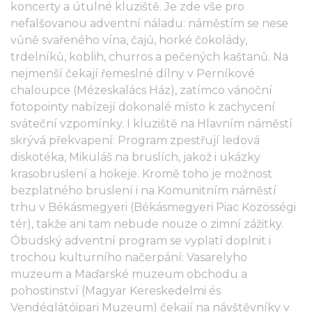
koncerty a útulné kluziště. Je zde vše pro
nefalšovanou adventní náladu: náměstím se nese
vůně svařeného vína, čajů, horké čokolády,
trdelníků, koblih, churros a pečených kaštanů. Na
nejmenší čekají řemeslné dílny v Perníkové
chaloupce (Mézeskalács Ház), zatímco vánoční
fotopointy nabízejí dokonalé místo k zachycení
sváteční vzpomínky. I kluziště na Hlavním náměstí
skrývá překvapení: Program zpestřují ledová
diskotéka, Mikuláš na bruslích, jakož i ukázky
krasobruslení a hokeje. Kromě toho je možnost
bezplatného bruslení i na Komunitním náměstí
trhu v Békásmegyeri (Békásmegyeri Piac Közösségi
tér), takže ani tam nebude nouze o zimní zážitky.
Óbudský adventní program se vyplatí doplnit i
trochou kulturního načerpání: Vasarelyho
muzeum a Maďarské muzeum obchodu a
pohostinství (Magyar Kereskedelmi és
Vendéglátóipari Muzeum) čekají na návštěvníky v