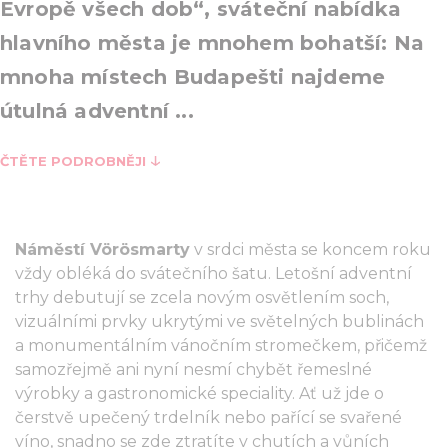
Evropě všech dob“, sváteční nabídka
hlavního města je mnohem bohatší: Na
mnoha místech Budapešti najdeme
útulná adventní ...
ČTĚTE PODROBNĚJI
Náměstí Vörösmarty
v srdci města se koncem roku
vždy obléká do svátečního šatu. Letošní adventní
trhy debutují se zcela novým osvětlením soch,
vizuálními prvky ukrytými ve světelných bublinách
a monumentálním vánočním stromečkem, přičemž
samozřejmě ani nyní nesmí chybět řemeslné
výrobky a gastronomické speciality. Ať už jde o
čerstvě upečený trdelník nebo pařící se svařené
víno, snadno se zde ztratíte v chutích a vůních