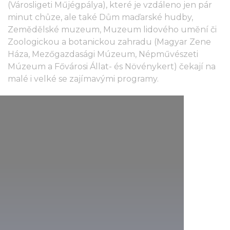
(Városligeti Műjégpálya), které je vzdáleno jen pár
minut chůze, ale také Dům maďarské hudby,
Zemědělské muzeum, Muzeum lidového umění či
Zoologickou a botanickou zahradu (Magyar Zene
Háza, Mezőgazdasági Múzeum, Népművészeti
Múzeum a Fővárosi Állat- és Növénykert) čekají na
malé i velké se zajímavými programy.