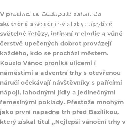
slavnostním světle:
V prosinci se Budapešť zahalí do
tyto vánoční trhy vás
skutečné sváteční výzdoby: třpytivé
světelné řetězy, intimní melodie a vůně
zaručeně okouzlí
čerstvě upečených dobrot provázejí
každého, kdo se prochází městem.
Kouzlo Vánoc proniká ulicemi i
náměstími a adventní trhy s otevřenou
náručí očekávají návštěvníky s pařícími
nápoji, lahodnými jídly a jedinečnými
řemeslnými poklady. Přestože mnohým
jako první napadne trh před Bazilikou,
který získal titul „Nejlepší vánoční trhy v