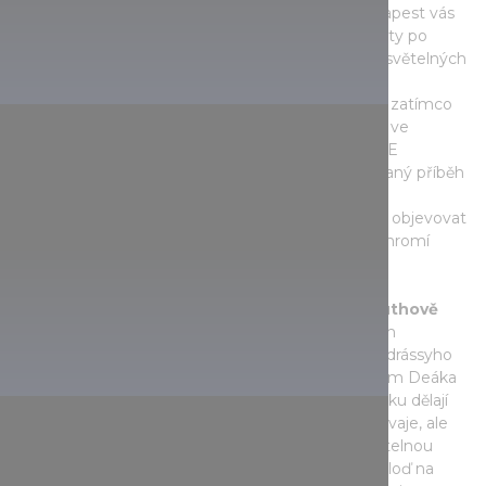
speciálních světelných atrakcí.
Lumina Park
Budapest vás
provede kouzelnými zeměmi a pohádkovými světy po
chodníku lemovaném více než stovkou zářivých světelných
instalací. Hosté se mohou setkat s postavami z
nadčasových pohádek a objevovat kouzelné říše, zatímco
hudba, světlo a interaktivní zážitky promění večer ve
skutečné dobrodružství. V botanické zahradě ELTE
(Füvészkert) letos Garden of Lights oživuje milovaný příběh
Petra Pana v úchvatném, osvětleném prostředí.
Návštěvníci se mohou projít kouzelnou zahradou, objevovat
scény a postavy z Země-Nezkrajiny, přičemž je ohromí
pohádková světla a interaktivní instalace.
Při objevování města se vyplatí zastavit na
Kossuthově
náměstí
a pokochat se téměř 23 metrů vysokým
Vánočním stromem krajiny, a pak se projet po Andrássyho
třídě, kde úsek mezi Náměstím hrdinů a Náměstím Deáka
Ference září ve skutečné záplavě světel. Procházku dělají
ještě kouzelnější krásně vyzdobené světelné tramvaje, ale
do kopcovité části města se můžete vyvézt i světelnou
zubačkou, nebo dokonce nastoupit na světelnou loď na