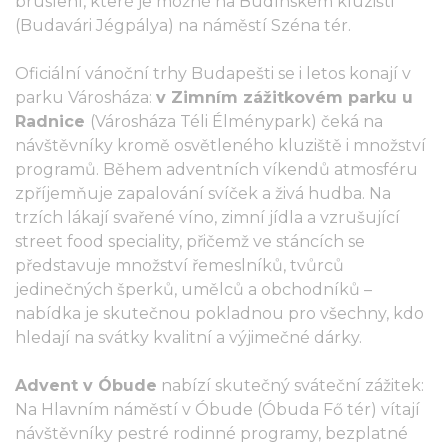
bruslení, které je možné na Budínském kluzišti
(Budavári Jégpálya) na náměstí Széna tér.
Oficiální vánoční trhy Budapešti se i letos konají v
parku Városháza:
v Zimním zážitkovém parku u
Radnice
(Városháza Téli Élménypark) čeká na
návštěvníky kromě osvětleného kluziště i množství
programů. Během adventních víkendů atmosféru
zpříjemňuje zapalování svíček a živá hudba. Na
trzích lákají svařené víno, zimní jídla a vzrušující
street food speciality, přičemž ve stáncích se
představuje množství řemeslníků, tvůrců
jedinečných šperků, umělců a obchodníků –
nabídka je skutečnou pokladnou pro všechny, kdo
hledají na svátky kvalitní a výjimečné dárky.
Advent v Óbude
nabízí skutečný sváteční zážitek:
Na Hlavním náměstí v Óbude (Óbuda Fő tér) vítají
návštěvníky pestré rodinné programy, bezplatné