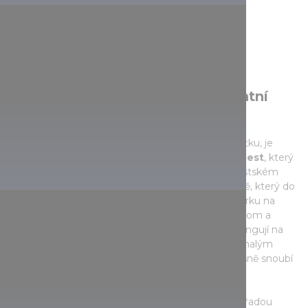
Možnosti programu mimo adventní
trhy
Pro ty, kteří touží po výjimečném svátečním zážitku, je
povinnou zastávkou
Happy Wonderland Budapest
, který
se nachází v sousedství ikonického Kluziště v Městském
parku. Je to první vánoční zážitkový park ve městě, který do
zimních oslav vnáší hravou a veselou náladu. V parku na
malé i velké čeká ruské kolo, horská dráha, autodrom a
oslnivé světelné hry. Vstup je zdarma a atrakce fungují na
žetonový systém. Tato kouzelná novinka je dokonalým
doplňkem sváteční nabídky města, kde se současně snoubí
nostalgie, veselost a zimní lesk.
Kromě tradičních vánočních trhů láká Budapešť i řadou