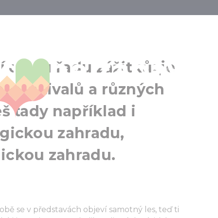
 v Debrecínu 
dinné zábavy
Debrecen
 celou řadu zážitků: je
Debrecín a okolí
 festivalů a různých
eš tady například i
ogickou zahradu,
nickou zahradu.
tobě se v představách objeví samotný les, teď ti