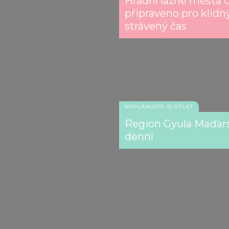
Hradní lázně města G
připraveno pro klidn
strávený čas
NAPLÁNUJTE SI VÝLET
Region Gyula Maďars
denní