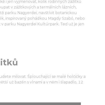
 i jen vyjmenovat, kolik rodinných zážitků
upat v zážitkových a termálních lázních,
ěži parku Nagyerdei, navštívit botanickou
kék, inspirovaný pohádkou Magdy Szabó, nebo
 v parku Nagyerdei Kultúrpark. Teď už je jen
itků
budete milovat. Šplouchající se malé holčičky a
tší už bazén s vlnami a v něm i šlapadlo, 12