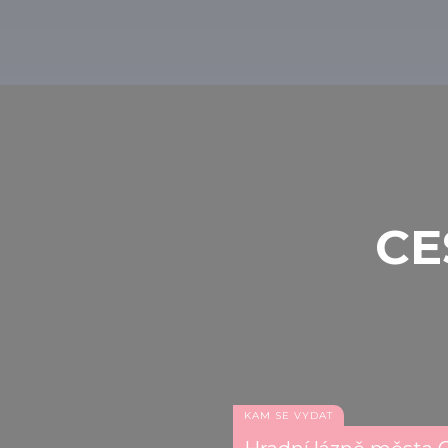
interaktivní nástroje, bude to výborná z
Botanickou zahradou Univerzity Debrecen, 
prostředí, které ani zdaleka nelze nazvat
CE
KAM SE VYDAT