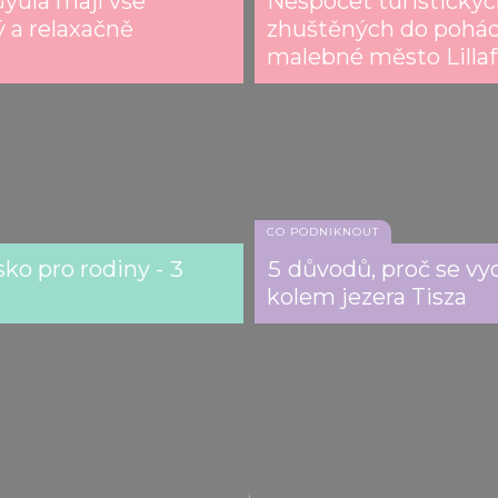
yula mají vše
Nespočet turistickýc
ý a relaxačně
zhuštěných do pohád
malebné město Lilla
CO PODNIKNOUT
ko pro rodiny - 3
5 důvodů, proč se vy
kolem jezera Tisza
Aquaticum Debrecen SPA