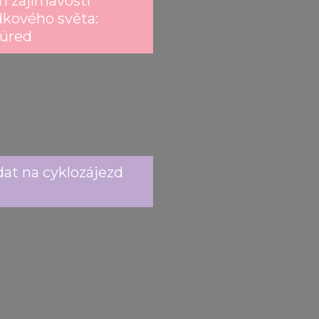
h zajímavostí
kového světa:
füred
dat na cyklozájezd