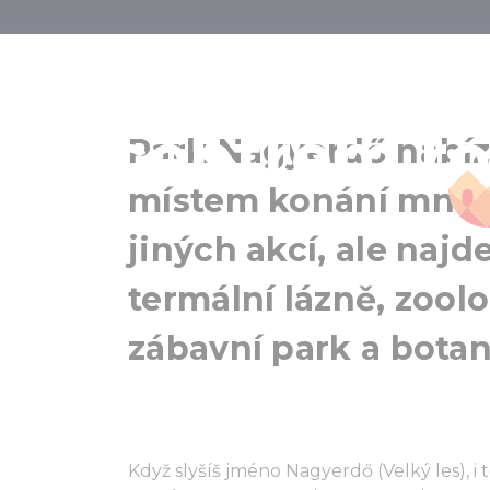
Park Nagyerdő
centrem ro
Park Nagyerdő nabízí
místem konání mnoha
jiných akcí, ale najd
termální lázně, zool
zábavní park a bota
Když slyšíš jméno Nagyerdő (Velký les), i 