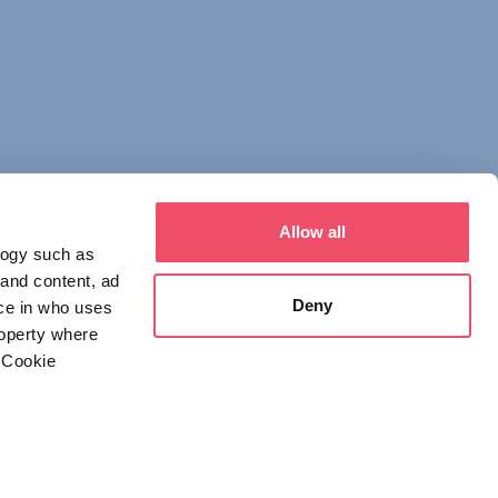
Allow all
logy such as
 and content, ad
Deny
ce in who uses
roperty where
 Cookie
everal meters