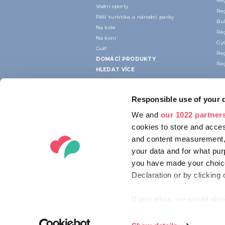
Re
Vodní sporty
Re
Pěší turistika a národní parky
Bük
Na kole
Re
Na koni
Gy
Golf
Re
DOMÁCÍ PRODUKTY
Re
HLEDAT VÍCE
Responsible use of your 
We and
our 1022 partner
cookies to store and acces
and content measurement,
your data and for what pur
you have made your choice
Declaration or by clicking 
If you allow, we would also 
Collect information ab