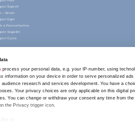
gion Pécs
gion Šoproň
 – Sárvár
gion Eger
őr a Pannonhalma
gion Segedín
gion Gyula
data
s
process your personal data, e.g. your IP-number, using techno
s information on your device in order to serve personalized ads
 audience research and services development. You have a choi
poses. Your privacy choices are only applicable on this digital p
KONTAKT
s. You can change or withdraw your consent any time from the
1123 Budapest,
on the Privacy trigger icon.
Alkotás utca 19
+36 1 4888 700
like to:
out your geographical location which can be accurate to within s