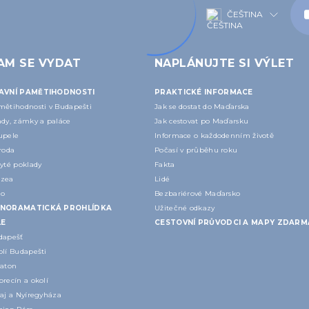
ČEŠTINA
AM SE VYDAT
NAPLÁNUJTE SI VÝLET
AVNÍ PAMĚTIHODNOSTI
PRAKTICKÉ INFORMACE
mětihodnosti v Budapešti
Jak se dostat do Maďarska
ady, zámky a paláce
Jak cestovat po Maďarsku
upele
Informace o každodenním životě
roda
Počasí v průběhu roku
yté poklady
Fakta
zea
Lidé
lo
Bezbariérové Maďarsko
NORAMATICKÁ PROHLÍDKA
Užitečné odkazy
LE
CESTOVNÍ PRŮVODCI A MAPY ZDARM
dapešť
olí Budapešti
laton
recín a okolí
aj a Nyíregyháza