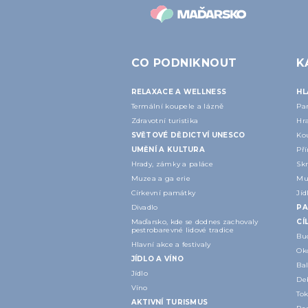
CO PODNIKNOUT
K
RELAXACE A WELLNESS
HL
Termální koupele a lázně
Pa
Zdravotní turistika
Hr
SVĚTOVÉ DĚDICTVÍ UNESCO
Ko
UMĚNÍ A KULTURA
Pří
Hrady, zámky a paláce
Skr
Muzea a galerie
Mu
Církevní památky
Jíd
Divadlo
PA
Maďarsko, kde se dodnes zachovaly
CÍ
pestrobarevné lidové tradice
Bu
Hlavní akce a festivaly
Ok
JÍDLO A VÍNO
Ba
Jídlo
Deb
Víno
Tok
AKTIVNÍ TURISMUS