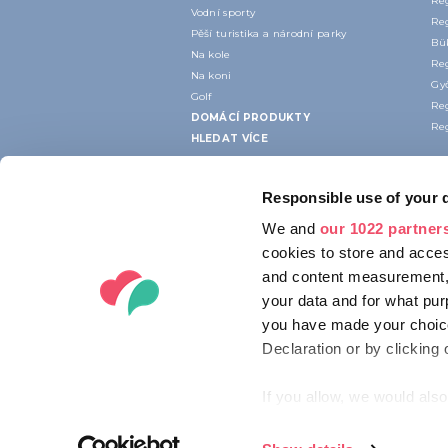
Re
Vodní sporty
Re
Pěší turistika a národní parky
Bük
Na kole
Re
Na koni
Gy
Golf
Re
DOMÁCÍ PRODUKTY
Re
HLEDAT VÍCE
Responsible use of your 
We and
our 1022 partner
cookies to store and acces
and content measurement,
your data and for what pur
you have made your choice
Declaration or by clicking 
If you allow, we would also 
Collect information ab