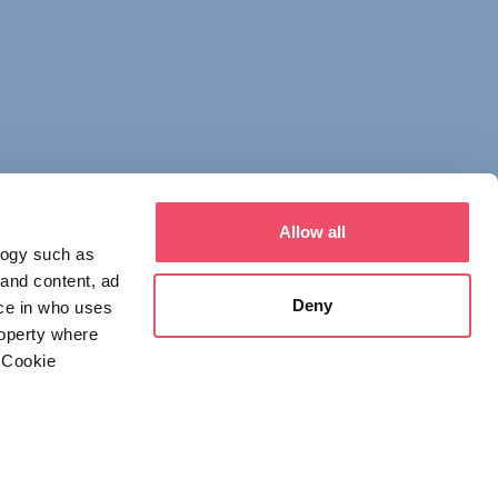
Allow all
logy such as
 and content, ad
Deny
ce in who uses
roperty where
 Cookie
everal meters