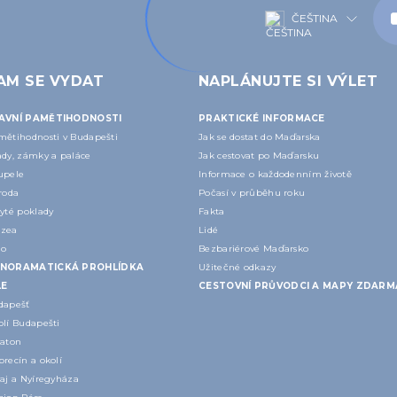
ČEŠTINA
AM SE VYDAT
NAPLÁNUJTE SI VÝLET
AVNÍ PAMĚTIHODNOSTI
PRAKTICKÉ INFORMACE
mětihodnosti v Budapešti
Jak se dostat do Maďarska
ady, zámky a paláce
Jak cestovat po Maďarsku
upele
Informace o každodenním životě
roda
Počasí v průběhu roku
yté poklady
Fakta
zea
Lidé
lo
Bezbariérové Maďarsko
NORAMATICKÁ PROHLÍDKA
Užitečné odkazy
LE
CESTOVNÍ PRŮVODCI A MAPY ZDARM
dapešť
olí Budapešti
laton
recín a okolí
aj a Nyíregyháza