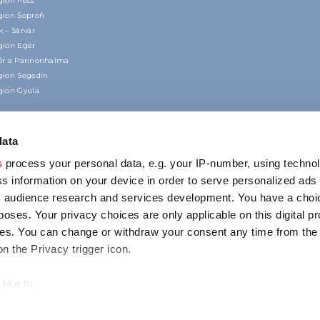
gion Pécs
gion Šoproň
 – Sárvár
gion Eger
őr a Pannonhalma
gion Segedín
gion Gyula
data
s
process your personal data, e.g. your IP-number, using techno
s information on your device in order to serve personalized ads
 audience research and services development. You have a choi
poses. Your privacy choices are only applicable on this digital p
KONTAKT
s. You can change or withdraw your consent any time from the
1123 Budapest,
on the Privacy trigger icon.
Alkotás utca 19
+36 1 4888 700
like to:
out your geographical location which can be accurate to within s