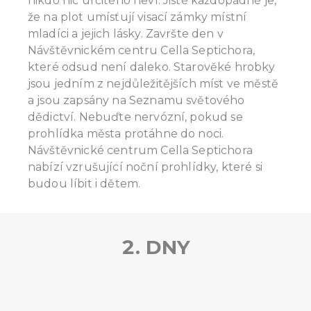
nikdo nic určitého neví. Jisté každopádně je,
že na plot umísťují visací zámky místní
mladíci a jejich lásky. Završte den v
Návštěvnickém centru Cella Septichora,
které odsud není daleko. Starověké hrobky
jsou jedním z nejdůležitějších míst ve městě
a jsou zapsány na Seznamu světového
dědictví. Nebuďte nervózní, pokud se
prohlídka města protáhne do noci.
Návštěvnické centrum Cella Septichora
nabízí vzrušující noční prohlídky, které si
budou líbit i dětem.
2. DNY