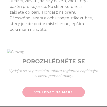
atrakcí, vířivku, dětský bazén, vodní hry a
bazén pro kojence. Na sklonku dne si
zajděte do baru Horgász na břehu
Pécsského jezera a ochutnejte štikozubce,
který je zde podle místních nejlepším
pokrmem na světě.
POROZHLÉDNĚTE SE
Vydejte se za poznáním tohoto regionu a naplánujte
si cestu pomocí mapy.
VYHLEDAT NA MAPĚ