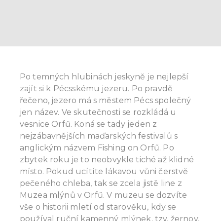
Po temných hlubinách jeskyně je nejlepší
zajít si k Pécsskému jezeru. Po pravdě
řečeno, jezero má s městem Pécs společný
jen název. Ve skutečnosti se rozkládá u
vesnice Orfű. Koná se tady jeden z
nejzábavnějších maďarských festivalů s
anglickým názvem Fishing on Orfű. Po
zbytek roku je to neobvykle tiché až klidné
místo. Pokud ucítíte lákavou vůni čerstvě
pečeného chleba, tak se zcela jistě line z
Muzea mlýnů v Orfű. V muzeu se dozvíte
vše o historii mletí od starověku, kdy se
používal ruční kamenný mlýnek, tzv. žernov,