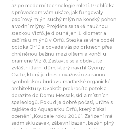
až po moderní technologie mletí. Prohlídka
s průvodcem vám ukáže, jak fungovaly
papírový mlýn, suchý mlýn na koňský pohon
a vodní mlýny. Projděte se také naučnou
stezkou Vízfő, je dlouhá jen 1 kilometr a
začíná u mlýnů v Orfű. Stezka se vine podél
potoka Orfű a povede vás po prknech přes
chráněnou bažinu mezi olšemi a končí u
pramene Vízfő. Zastavte se a obdivujte
zvláštní Jarní dům, který navrhl György
Csete, který je dnes považován za ranou
symbolickou budovu maďarské organické
architektury. Dvakrát překročíte potok a
dorazíte do Domu Mecsek, sídla místních
speleologů. Pokud je dobré počasí, určitě si
zajděte do Aquaparku Orfű, který získal
ocenění „Koupele roku 2016“. Zařízení má
sedm skluzavek, zábavní bazén, bazén plný