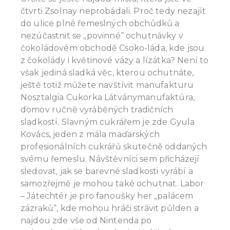
čtvrti Zsolnay neprobádali. Proč tedy nezajít
do ulice plné řemeslných obchůdků a
nezúčastnit se „povinné“ ochutnávky v
čokoládovém obchodě Csoko-láda, kde jsou
z čokolády i květinové vázy a lízátka? Není to
však jediná sladká věc, kterou ochutnáte,
ještě totiž můžete navštívit manufakturu
Nosztalgia Cukorka Látványmanufaktúra,
domov ručně vyráběných tradičních
sladkostí. Slavným cukrářem je zde Gyula
Kovács, jeden z mála maďarských
profesionálních cukrářů skutečně oddaných
svému řemeslu. Návštěvníci sem přicházejí
sledovat, jak se barevné sladkosti vyrábí a
samozřejmě je mohou také ochutnat. Labor
– Játechtér je pro fanoušky her „palácem
zázraků“, kde mohou hráči strávit půlden a
najdou zde vše od Nintenda po