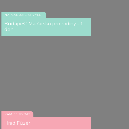
NAPLÁNUJTE SI VÝLET
Budapešť Maďarsko pro rodiny - 1
den
KAM SE VYDAT
Hrad Füzér