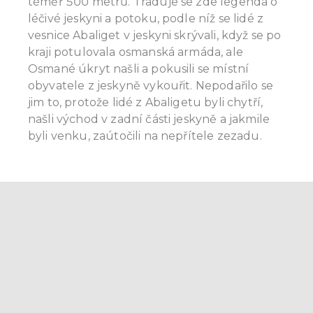
téměř 500 metrů. Traduje se zde legenda o
léčivé jeskyni a potoku, podle níž se lidé z
vesnice Abaliget v jeskyni skrývali, když se po
kraji potulovala osmanská armáda, ale
Osmané úkryt našli a pokusili se místní
obyvatele z jeskyně vykouřit. Nepodařilo se
jim to, protože lidé z Abaligetu byli chytří,
našli východ v zadní části jeskyně a jakmile
byli venku, zaútočili na nepřítele zezadu.