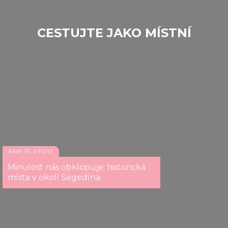
CESTUJTE JAKO MÍSTNÍ
KAM SE VYDAT
Minulost nás obklopuje: historická
místa v okolí Segedína