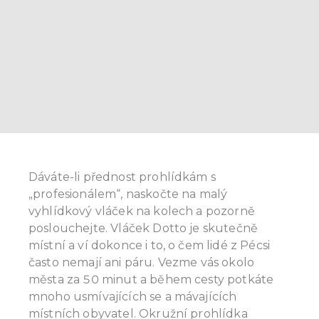
Dáváte-li přednost prohlídkám s
„profesionálem“, naskočte na malý
vyhlídkový vláček na kolech a pozorně
poslouchejte. Vláček Dotto je skutečně
místní a ví dokonce i to, o čem lidé z Pécsi
často nemají ani páru. Vezme vás okolo
města za 50 minut a během cesty potkáte
mnoho usmívajících se a mávajících
místních obyvatel. Okružní prohlídka