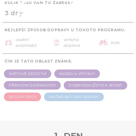
KOLIK ČASU VÁM TO ZABERE?
pro rodiny - 3 dny
3 dny
NEJLEPŠÍ ZPŮSOB DOPRAVY U TOHOTO PROGRAMU:
osobní
veřejná
kolo
automobil
doprava
ČÍM JE TATO OBLAST ZNÁMÁ:
SVĚTOVÉ DĚDICTVÍ
MUZEA A VÝSTAVY
PŘÍRODNÍ ZAJÍMAVOSTI
DOBRODRUŽSTVÍ A SPORT
REGION PÉCS
MAĎARSKO PRO RODINY
1. DEN