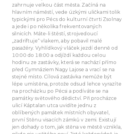
zahrnuje velkou část města. Začíná na
hlavním náměstí, vede úzkými uličkami tolik
typickými pro Pécs do kulturní čtvrti Zsolnay
a jede i po několika frekventovaných
silnicích. Máte-li štěstí, strojvedoucí
„zadriftuje“ vlakem, aby pobavil malé
pasažéry. Vyhlídkový vláček jezdí denně od
10:00 do 18:00 a odjíždí každou celou
hodinu ze zastávky, která se nachází přímo
před Gymnáziem Nagy Lajose a vrací se na
stejné místo. Cílová zastávka nemůže být
lépe umístěna, protože odsud lehce vyrazíte
na procházku po Pécsi a podíváte se na
památky světového dědictví. Při procházce
ulicí Káptalan utca uvidíte jednu z
oblíbených památek místních obyvatel,
první Stěnu visacích zámků v zemi. Existují
jen dohady o tom, jak stěna ve městě vznikla,