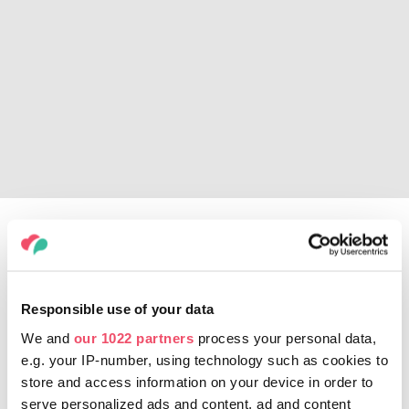
Druhá polovina dne vypadá stejně slibně
jako ta první. Míříme do Zoo v Pécsi a zábava
je zde zaručena jak pro malé, tak pro
Responsible use of your data
dospělé. Máte-li s sebou dítě v kočárku, stačí
We and
our 1022 partners
process your personal data,
sledovat speciálně navrženou bezbariérovou
e.g. your IP-number, using technology such as cookies to
trasu kolem zoo, nebo chcete-li, můžete si u
store and access information on your device in order to
vstupu dokonce pronajmout dětské nosítko.
serve personalized ads and content, ad and content
Až přijdete do pavilonu opic, mějte oči na