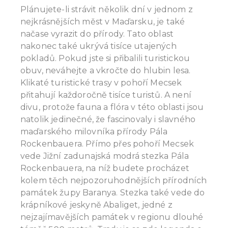
Plánujete-li strávit několik dní v jednom z
nejkrásnějších měst v Maďarsku, je také
načase vyrazit do přírody. Tato oblast
nakonec také ukrývá tisíce utajených
pokladů. Pokud jste si přibalili turistickou
obuv, neváhejte a vkročte do hlubin lesa.
Klikaté turistické trasy v pohoří Mecsek
přitahují každoročně tisíce turistů. A není
divu, protože fauna a flóra v této oblasti jsou
natolik jedinečné, že fascinovaly i slavného
maďarského milovníka přírody Pála
Rockenbauera. Přímo přes pohoří Mecsek
vede Jižní zadunajská modrá stezka Pála
Rockenbauera, na níž budete procházet
kolem těch nejpozoruhodnějších přírodních
památek župy Baranya. Stezka také vede do
krápníkové jeskyně Abaliget, jedné z
nejzajímavějších památek v regionu dlouhé