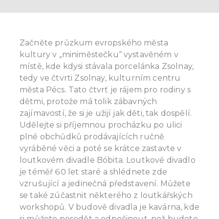
Začněte průzkum evropského města
kultury v „miniměstečku“ vystavěném v
místě, kde kdysi stávala porcelánka Zsolnay,
tedy ve čtvrti Zsolnay, kulturním centru
města Pécs. Tato čtvrť je rájem pro rodiny s
dětmi, protože má tolik zábavných
zajímavostí, že si je užijí jak děti, tak dospělí.
Udělejte si příjemnou procházku po ulici
plné obchůdků prodávajících ručně
vyráběné věci a poté se krátce zastavte v
loutkovém divadle Bóbita. Loutkové divadlo
je téměř 60 let staré a shlédnete zde
vzrušující a jedinečná představení. Můžete
se také zúčastnit některého z loutkářských
workshopů. V budově divadla je kavárna, kde
si můžete posedět a odpočinout, než budete