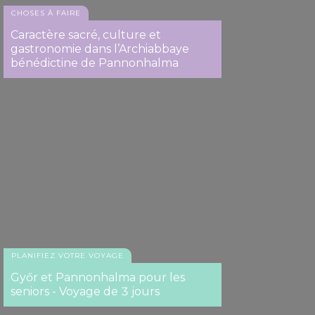
CHOSES À FAIRE
Caractère sacré, culture et
gastronomie dans l’Archiabbaye
bénédictine de Pannonhalma
PLANIFIEZ VOTRE VOYAGE
Győr et Pannonhalma pour les
seniors - Voyage de 3 jours