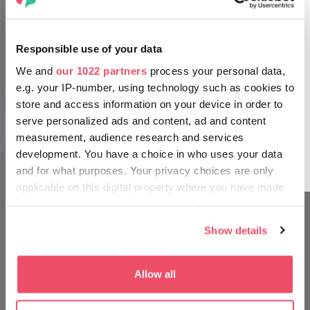
Responsible use of your data
Après le programme culturel, une
We and
our 1022 partners
process your personal data,
détente bien méritée !
e.g. your IP-number, using technology such as cookies to
store and access information on your device in order to
Le centre-ville regorge de cafés agréables, mais le Musée
pour enfants Macskakő qui se trouve dans la maison
serve personalized ads and content, ad and content
Eggenberg attend également les plus petits avec des
measurement, audience research and services
expositions relatant un lointain passé !
development. You have a choice in who uses your data
and for what purposes. Your privacy choices are only
applicable on this digital property where you have made
your choices. You can change or withdraw your consent
any time from the Cookie Declaration or by clicking on
Show details
FAITES LE TOUR COMME LES
the Privacy trigger icon.
HONGROIS
If you allow, we would also like to:
Allow all
Collect information about your geographical location
which can be accurate to within several meters