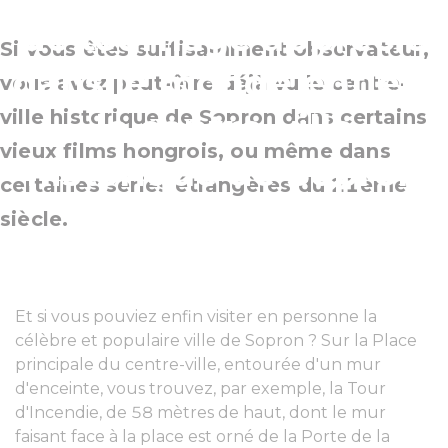
de tournage apprécié
Si vous êtes suffisamment observateur,
dans le monde entier :
vous avez peut-être déjà vu le centre-
ville historique de Sopron dans certains
le centre-ville
vieux films hongrois, ou même dans
historique de Sopron
certaines séries étrangères du 21ème
siècle.
Et si vous pouviez enfin visiter en personne la
célèbre et populaire ville de Sopron ? Sur la Place
principale du centre-ville, entourée d'un mur
d'enceinte, vous trouvez, par exemple, la Tour
d'Incendie, de 58 mètres de haut, dont le mur
faisant face à la place est orné de la Porte de la