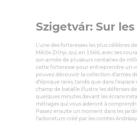
Szigetvár: Sur les
L'une des forteresses les plus célèbres d
Miklós Zrínyi, qui, en 1566, avec ses coura
son armée de plusieurs centaines de milli
cette forteresse pour entreprendre un voy
pouvez découvrir la collection d'armes de
d'époque rares, tandis que dans l'espace d
champ de bataille illustre les défenses 
quelques minutes devant les écrans instal
métrages qui vous aideront à comprendre 
Passez ensuite un moment dans les jard
l'arboretum créé par les comtes Andráss