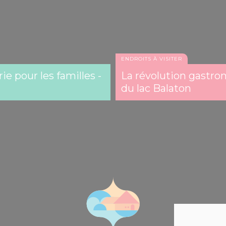
ENDROITS À VISITER
Le château de Siklós
e pour les familles -
La révolution gastro
du lac Balaton