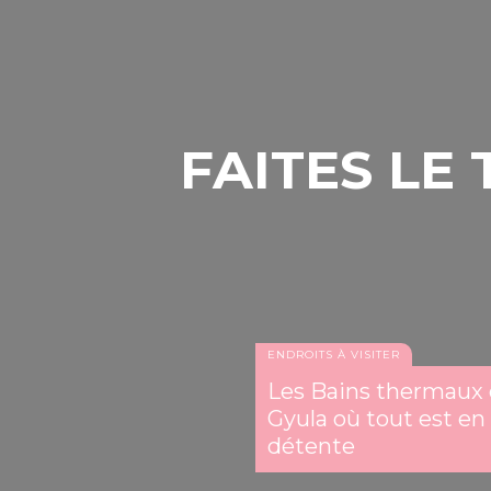
FAITES LE
ENDROITS À VISITER
Les Bains thermaux 
Gyula où tout est en 
détente