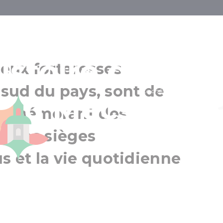
x forts dotés
istoire dans le
deux forteresses
 sud du pays, sont de
Le château de Siklós
 du Mecsek
Siklós
ommémorant des
Région de Pécs
s, des sièges
 et la vie quotidienne