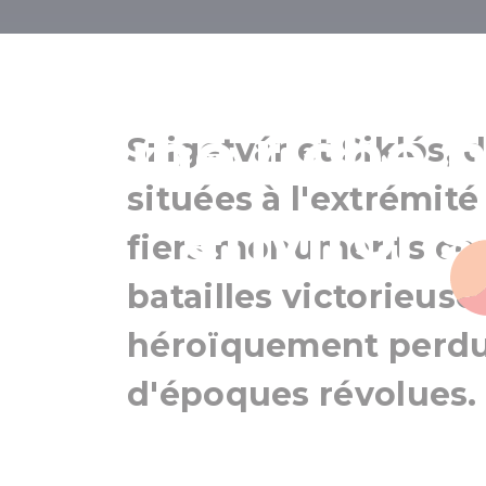
Des château
d'une riche h
Szigetvár et Siklós, 
situées à l'extrémité
environs
fiers monuments c
batailles victorieuse
héroïquement perdus
d'époques révolues.