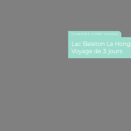
PLANIFIEZ VOTRE VOYAGE
Lac Balaton La Hongri
Voyage de 3 jours