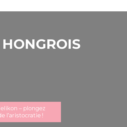
S HONGROIS
elikon – plongez
 l’aristocratie !