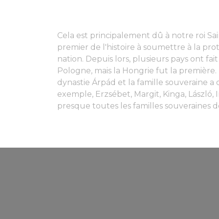
Cela est principalement dû à notre roi Sai
premier de l'histoire à soumettre à la p
nation. Depuis lors, plusieurs pays ont f
Pologne, mais la Hongrie fut la première.
dynastie Árpád et la famille souveraine a
exemple, Erzsébet, Margit, Kinga, László, 
presque toutes les familles souveraines 