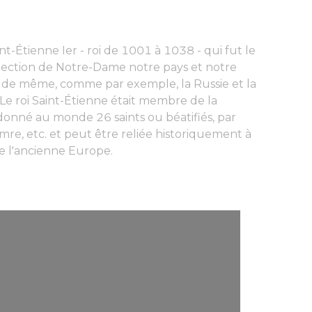
nt-Étienne Ier - roi de 1001 à 1038 - qui fut le
rotection de Notre-Dame notre pays et notre
ait de même, comme par exemple, la Russie et la
 Le roi Saint-Étienne était membre de la
 donné au monde 26 saints ou béatifiés, par
Imre, etc. et peut être reliée historiquement à
de l'ancienne Europe.