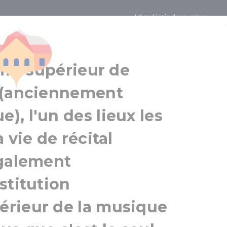
L'Académie de musique
e de musique
Budapest
Environs de Budapest
oire supérieur de
 (anciennement
, l'un des lieux les
 vie de récital
également
stitution
rieur de la musique