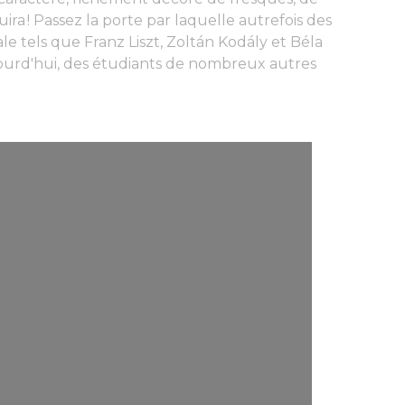
ira ! Passez la porte par laquelle autrefois des
 tels que Franz Liszt, Zoltán Kodály et Béla
jourd'hui, des étudiants de nombreux autres