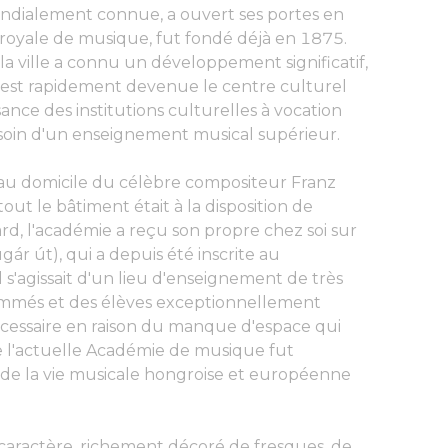
dialement connue, a ouvert ses portes en
royale de musique, fut fondé déjà en 1875.
la ville a connu un développement significatif,
e est rapidement devenue le centre culturel
sance des institutions culturelles à vocation
 besoin d'un enseignement musical supérieur.
au domicile du célèbre compositeur Franz
out le bâtiment était à la disposition de
rd, l'académie a reçu son propre chez soi sur
ár út), qui a depuis été inscrite au
s'agissait d'un lieu d'enseignement de très
ommés et des élèves exceptionnellement
cessaire en raison du manque d'espace qui
que l'actuelle Académie de musique fut
if de la vie musicale hongroise et européenne
e caractère, richement décoré de fresques, de