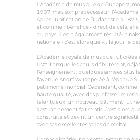
L'Académie de musique de Budapest, mon
1907, mais son prédécesseur, l'Académie 
Après l'unification de Budapest en 1873, 
et comme « bénéfice » direct de cela, ell
du pays. Il en a également résulté la nais
nationale - c'est alors que vit le jour le
L'Académie royale de musique fut créée 
Liszt. Lorsque les cours débutèrent, déjà t
l'enseignement ; quelques années plus ta
l'avenue Andrássy (appelée à l'époque Sug
patrimoine mondial. Cependant, comme il 
haute qualité, avec des professeurs ren
talentueux, un nouveau bâtiment fut né
s'est rapidement fait sentir. C'est alors 
construite et devint un centre significat
avec ses excellentes salles de récital.
L'espace intérieur de cette institution d