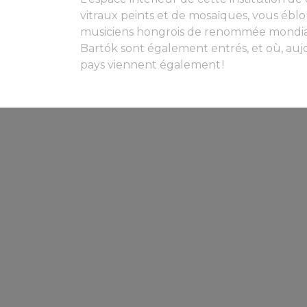
vitraux peints et de mosaïques, vous éblou
musiciens hongrois de renommée mondiale
Bartók sont également entrés, et où, au
pays viennent également !