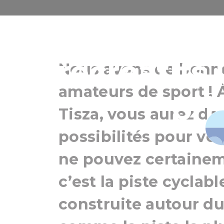
Le lac Tisza : 
récréatifs 
Nous avons de bonne
amateurs de sport ! 
pri
Tisza, vous aurez d
possibilités pour vo
ne pouvez certaine
c’est la piste cyclab
construite autour du