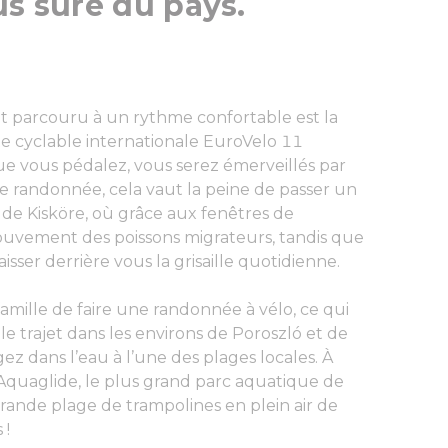
us sûre du pays.
ent parcouru à un rythme confortable est la
ste cyclable internationale EuroVelo 11
e vous pédalez, vous serez émerveillés par
e randonnée, cela vaut la peine de passer un
de Kisköre, où grâce aux fenêtres de
mouvement des poissons migrateurs, tandis que
sser derrière vous la grisaille quotidienne.
amille de faire une randonnée à vélo, ce qui
e trajet dans les environs de Poroszló et de
gez dans l’eau à l’une des plages locales. À
 Aquaglide, le plus grand parc aquatique de
rande plage de trampolines en plein air de
 !