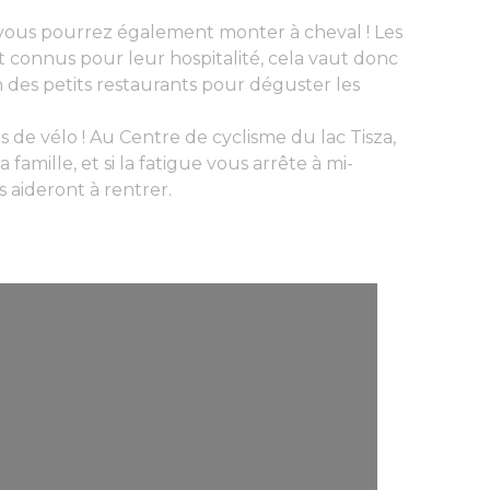
 vous pourrez également monter à cheval ! Les
nt connus pour leur hospitalité, cela vaut donc
 des petits restaurants pour déguster les
 de vélo ! Au Centre de cyclisme du lac Tisza,
amille, et si la fatigue vous arrête à mi-
 aideront à rentrer.