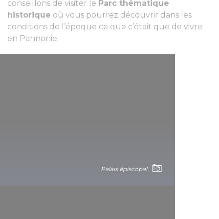
conseillons de visiter le
Parc thématique
We also share information about your use of our site with
historique
où vous pourrez découvrir dans les
our social media, advertising and analytics partners who
conditions de l’époque ce que c’était que de vivre
may combine it with other information that you’ve
en Pannonie.
provided to them or that they’ve collected from your use
of their services.
Palais épiscopal