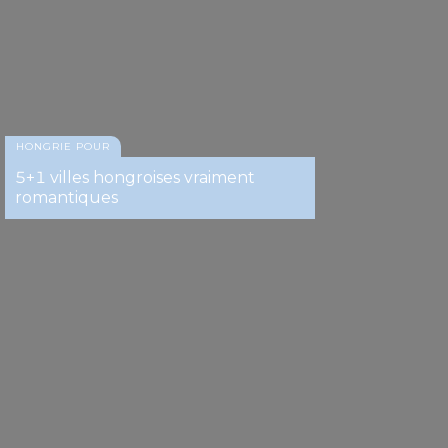
HONGRIE POUR
5+1 villes hongroises vraiment
romantiques