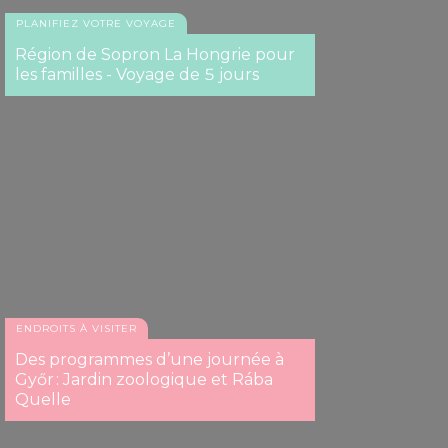
PLANIFIEZ VOTRE VOYAGE
Région de Sopron La Hongrie pour
les familles - Voyage de 5 jours
ENDROITS À VISITER
Des programmes d’une journée à
Győr : Jardin zoologique et Rába
Quelle