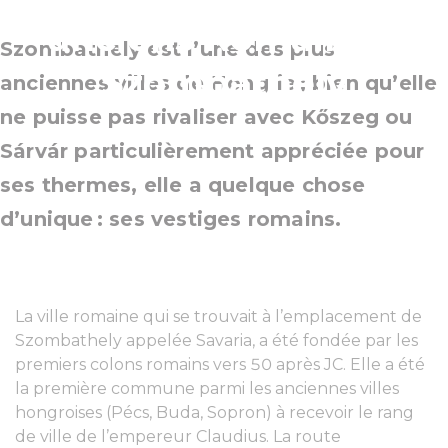
anciens Romains à
Szombathely est l’une des plus
Szombathely
anciennes villes de Hongrie ; bien qu’elle
ne puisse pas rivaliser avec Kőszeg ou
Sárvár particulièrement appréciée pour
ses thermes, elle a quelque chose
d’unique : ses vestiges romains.
La ville romaine qui se trouvait à l’emplacement de
Szombathely appelée Savaria, a été fondée par les
premiers colons romains vers 50 après JC. Elle a été
la première commune parmi les anciennes villes
hongroises (Pécs, Buda, Sopron) à recevoir le rang
de ville de l’empereur Claudius. La route