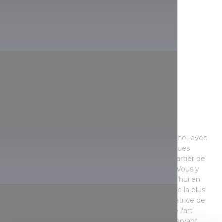
Le quartier Hadas
Mettez la machine à remonter le temps en marche : avec
ses maisons paysannes blanchies à la chaux, ses rues
étroites et sinueuses, ses toits de chaume, ce quartier de
Mezőkövesd est un véritable musée en plein air. Vous y
trouverez l'ancienne maison transformée aujourd’hui en
maison commémorative de Bori Kisjankó, la figure la plus
célèbre de l’art populaire Matyó, brodeuse et créatrice de
motifs, qui a également reçu le titre de maître de l'art
populaire. Cette maisonnette bien soignée, conservant