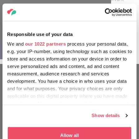
fidèlement les caractéristiques de l'architecture populaire, a
été construite vers 1850 et présente, entre autres, les
dessins exceptionnels de Tata Bori. En partant de
l'exposition interactive du tout nouveau Centre des visiteurs
de Hadas, vous pourrez découvrir dans les différents ateliers
Responsible use of your data
les techniques d'artisanat telles que la peinture de meubles,
We and
our 1022 partners
process your personal data,
la fabrication de pain d'épice ou la poterie.
e.g. your IP-number, using technology such as cookies to
store and access information on your device in order to
serve personalized ads and content, ad and content
measurement, audience research and services
development. You have a choice in who uses your data
FAITES LE TOUR COMME LES
and for what purposes. Your privacy choices are only
HONGROIS
applicable on this digital property where you have made
your choices. You can change or withdraw your consent
any time from the Cookie Declaration or by clicking on
Show details
the Privacy trigger icon.
If you allow, we would also like to:
Allow all