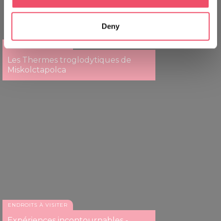
Collect information about your geographical location
which can be accurate to within several meters
Deny
Identify your device by actively scanning it for
specific characteristics (fingerprinting)
ENDROITS À VISITER
Find out more about how your personal data is processed
Les Thermes troglodytiques de
and set your preferences in the
details section
.
Miskolctapolca
We use cookies to personalise content and ads, to
provide social media features and to analyse our traffic.
We also share information about your use of our site with
our social media, advertising and analytics partners who
may combine it with other information that you’ve
provided to them or that they’ve collected from your use
of their services.
ENDROITS À VISITER
Expériences incontournables -