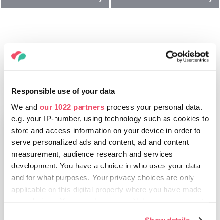
D’AUTRES CHOSES QUI
POURRAIENT VOUS PLAIRE
Responsible use of your data
We and
our 1022 partners
process your personal data,
e.g. your IP-number, using technology such as cookies to
store and access information on your device in order to
serve personalized ads and content, ad and content
measurement, audience research and services
development. You have a choice in who uses your data
and for what purposes. Your privacy choices are only
CHOSES À FAIRE
applicable on this digital property where you have made
Importants
your choices. You can change or withdraw your consent
manifestations et
any time from the Cookie Declaration or by clicking on
Show details