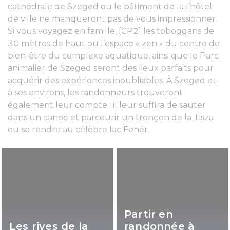
cathédrale de Szeged ou le bâtiment de la l’hôtel
de ville ne manqueront pas de vous impressionner.
Si vous voyagez en famille, [CP2] les toboggans de
30 mètres de haut ou l’espace « zen » du centre de
bien-être du complexe aquatique, ainsi que le Parc
animalier de Szeged seront des lieux parfaits pour
acquérir des expériences inoubliables. À Szeged et
à ses environs, les randonneurs trouveront
également leur compte : il leur suffira de sauter
dans un canoë et parcourir un tronçon de la Tisza
ou se rendre au célèbre lac Fehér.
Partir en
Les rives de la
randonnée à