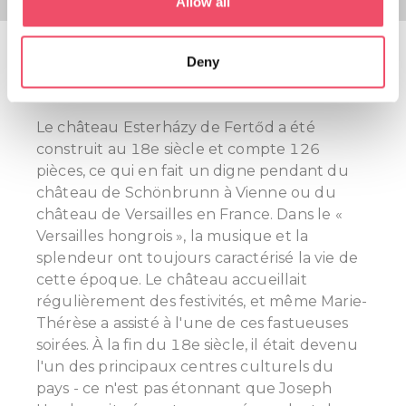
Allow all
Collect information about your geographical location
which can be accurate to within several meters
Le « Versailles hongrois » – à
Deny
Identify your device by actively scanning it for
Fertőd, château Esterházy
specific characteristics (fingerprinting)
Find out more about how your personal data is processed
Le château Esterházy de Fertőd a été
and set your preferences in the
details section
.
construit au 18e siècle et compte 126
pièces, ce qui en fait un digne pendant du
We use cookies to personalise content and ads, to
château de Schönbrunn à Vienne ou du
provide social media features and to analyse our traffic.
château de Versailles en France.
Dans le «
We also share information about your use of our site with
Versailles hongrois », la musique et la
our social media, advertising and analytics partners who
splendeur ont toujours caractérisé la vie de
may combine it with other information that you’ve
cette époque. Le château accueillait
provided to them or that they’ve collected from your use
régulièrement des festivités, et même Marie-
of their services.
Thérèse a assisté à l'une de ces fastueuses
soirées. À la fin du 18e siècle, il était devenu
l'un des principaux centres culturels du
pays - ce n'est pas étonnant que Joseph