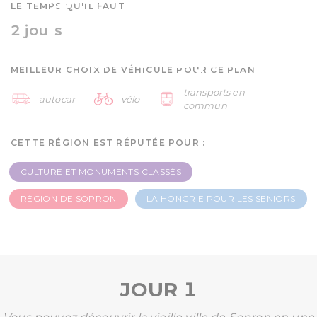
LE TEMPS QU'IL FAUT
Hongrie pour les
2 jours
seniors - 2 jours
MEILLEUR CHOIX DE VÉHICULE POUR CE PLAN
transports en
autocar
vélo
commun
CETTE RÉGION EST RÉPUTÉE POUR :
CULTURE ET MONUMENTS CLASSÉS
RÉGION DE SOPRON
LA HONGRIE POUR LES SENIORS
JOUR 1