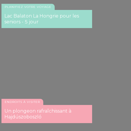
PLANIFIEZ VOTRE VOYAGE
Lac Balaton La Hongrie pour les
seniors - 5 jour
ENDROITS À VISITER
Un plongeon rafraîchissant à
Hajdúszoboszló