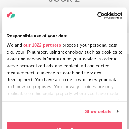
Responsible use of your data
We and
our 1022 partners
process your personal data,
e.g. your IP-number, using technology such as cookies to
store and access information on your device in order to
serve personalized ads and content, ad and content
measurement, audience research and services
development. You have a choice in who uses your data
and for what purposes. Your privacy choices are only
applicable on this digital property where you have made
your choices. You can change or withdraw your consent
any time from the Cookie Declaration or by clicking on
Show details
the Privacy trigger icon.
If you allow, we would also like to: