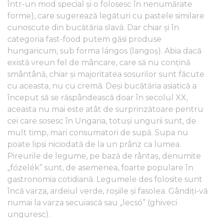
într-un mod special și o folosesc în nenumărate
forme), care sugerează legături cu pastele similare
cunoscute din bucătăria slavă. Dar chiar şi în
categoria fast-food putem găsi produse
hungaricum, sub forma lángos (langoș). Abia dacă
există vreun fel de mâncare, care să nu conţină
smântână, chiar și majoritatea sosurilor sunt făcute
cu aceasta, nu cu cremă. Deși bucătăria asiatică a
început să se răspândească doar în secolul XX,
aceasta nu mai este atât de surprinzătoare pentru
cei care sosesc în Ungaria, totuși ungurii sunt, de
mult timp, mari consumatori de supă. Supa nu
poate lipsi niciodată de la un prânz ca lumea.
Pireurile de legume, pe bază de rântaş, denumite
„főzelék” sunt, de asemenea, foarte populare în
gastronomia cotidiană. Legumele des folosite sunt
încă varza, ardeiul verde, roșiile și fasolea. Gândiți-vă
numai la varza secuiască sau „lecsó” (ghiveci
unguresc).