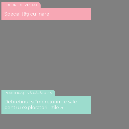
LOCURI DE VIZITAT
Specialități culinare
PLANIFICAȚI-VĂ CĂLĂTORIA
Debreținul și împrejurimile sale
pentru exploratori - zile 5