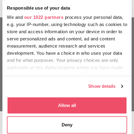
Oriunde vă duceţi în țară, cu siguranţă veţi avea o
mare aventură gastronomică. Poftă bună!
Responsible use of your data
We and
our 1022 partners
process your personal data,
e.g. your IP-number, using technology such as cookies to
store and access information on your device in order to
serve personalized ads and content, ad and content
measurement, audience research and services
development. You have a choice in who uses your data
and for what purposes. Your privacy choices are only
applicable on this digital property where you have made
your choices. You can change or withdraw your consent
any time from the Cookie Declaration or by clicking on
Show details
the Privacy trigger icon.
If you allow, we would also like to:
Allow all
Collect information about your geographical location
which can be accurate to within several meters
Ficat de rață:
Deny
Identify your device by actively scanning it for
specific characteristics (fingerprinting)