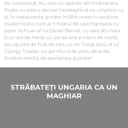
de concentrat. Nu este un aperitiv din întâmplare.
Poate nu este o decizie înţeleaptă să ne umplem cu
el. În restaurante, putem întâlni uneori o versiune
modernizată, cum ar fi ficatul de rață îngrășată cu
piper Sichuan al lui Dániel Bernát, cu sare afumată
și un sos de miere, cu sos de soia și miere de mană,
sau spuma de ficat de rață, cu vin Tokaji aszú, al lui
György Tivadar, cu garnitură de jeleu de ardei.
Acestea merită, de asemenea, gustate!
STRĂBATEȚI UNGARIA CA UN
MAGHIAR