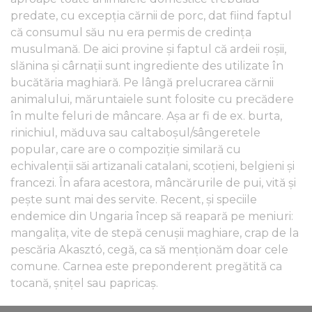
predate, cu excepția cărnii de porc, dat fiind faptul
că consumul său nu era permis de credinţa
musulmană. De aici provine și faptul că ardeii roșii,
slănina și cârnații sunt ingrediente des utilizate în
bucătăria maghiară. Pe lângă prelucrarea cărnii
animalului, măruntaiele sunt folosite cu precădere
în multe feluri de mâncare. Așa ar fi de ex. burta,
rinichiul, măduva sau caltaboşul/sângeretele
popular, care are o compoziție similară cu
echivalenţii săi artizanali catalani, scoțieni, belgieni și
francezi. În afara acestora, mâncărurile de pui, vită și
pește sunt mai des servite. Recent, și speciile
endemice din Ungaria încep să reapară pe meniuri:
mangaliţa, vite de stepă cenușii maghiare, crap de la
pescăria Akasztó, cegă, ca să menționăm doar cele
comune. Carnea este preponderent pregătită ca
tocană, şniţel sau papricaş.