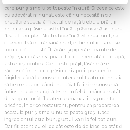
Ficatul de rață este un aperitiv extrem de sofisticat,
Find out more about how your personal data is processed
care pur şi simplu se topește în gură. Și ceea ce este
and set your preferences in the
details section
.
cu adevărat minunat, este că nu necesită nicio
pregătire specială. Ficatul de rață trebuie prăjit în
We use cookies to personalise content and ads, to
propria sa grăsime, astfel încât grăsimea să acopere
provide social media features and to analyse our traffic.
ficatul complet. Nu trebuie încălzit prea mult, ca
We also share information about your use of our site with
interiorul să nu rămână crud, în timpul în care i se
our social media, advertising and analytics partners who
formează o crustă. Îl sărăm și piperăm înainte de
may combine it with other information that you’ve
prăjire, iar grăsimea poate fi condimentată cu ceapă,
provided to them or that they’ve collected from your use
usturoi și cimbru. Când este prăjit, lăsăm să se
of their services.
răcească în propria grăsime și apoi îl punem în
frigider până la consum. Interiorul ficatului trebuie
să fie roz atunci când este tăiat felii și se consumă
întins pe pâine prăjită. Este un fel de mâncare atât
de simplu, încât îl putem comanda în siguranță
oricând, în orice restaurant, pentru că prepararea
acestuia pur și simplu nu se poate greși. Dacă
ingredientul este bun, gustul va fi la fel, tot bun.
Dar fiţi atent cu el, pe cât este de delicios, pe atât şi