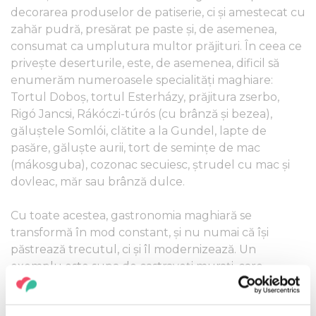
decorarea produselor de patiserie, ci și amestecat cu
zahăr pudră, presărat pe paste și, de asemenea,
consumat ca umplutura multor prăjituri. În ceea ce
privește deserturile, este, de asemenea, dificil să
enumerăm numeroasele specialități maghiare:
Tortul Doboş, tortul Esterházy, prăjitura zserbo,
Rigó Jancsi, Rákóczi-túrós (cu brânză şi bezea),
găluştele Somlói, clătite a la Gundel, lapte de
pasăre, găluște aurii, tort de semințe de mac
(mákosguba), cozonac secuiesc, ştrudel cu mac şi
dovleac, măr sau brânză dulce.
Cu toate acestea, gastronomia maghiară se
transformă în mod constant, și nu numai că își
păstrează trecutul, ci și îl modernizează. Un
exemplu este supa de castraveţi muraţi, care
datează de doar un deceniu, şi reînvie un murătură
populară, sub forma unei supe ușoare de vară.