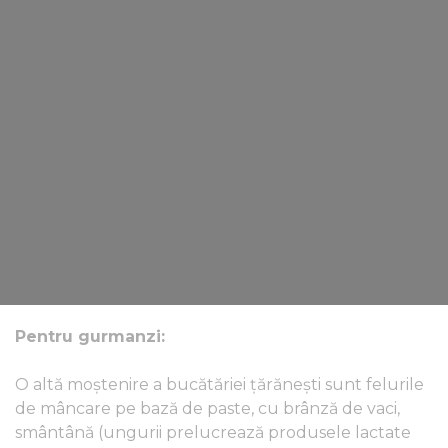
Pentru gurmanzi:
O altă moștenire a bucătăriei țărănești sunt felurile
de mâncare pe bază de paste, cu brânză de vaci,
smântână (ungurii prelucrează produsele lactate