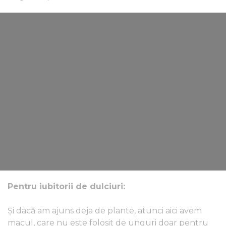
Pentru iubitorii de dulciuri:
Și dacă am ajuns deja de plante, atunci aici avem
macul, care nu este folosit de unguri doar pentru