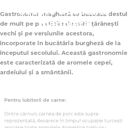
despre bucătăria
Gastronomia maghiară se bazează destul
maghiară
de mult pe practicile de gătit țărăneşti
vechi și pe versiunile acestora,
încorporate în bucătăria burgheză de la
începutul secolului. Această gastronomie
este caracterizată de aromele cepei,
ardeiului și a smântânii.
Pentru iubitorii de carne:
Dintre cărnuri, carnea de porc este supra-
reprezentată, deoarece în timpul ocupației turcești
aproape toate animalele domestice trebuiau