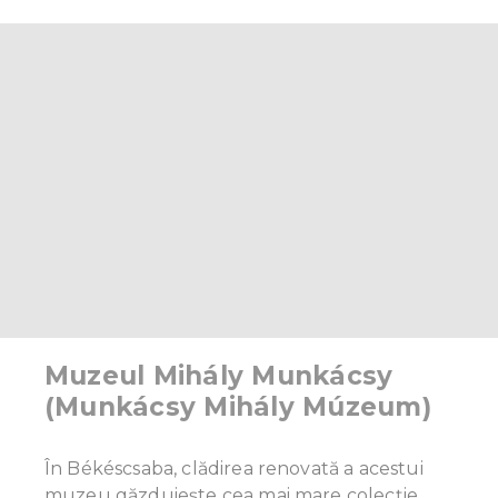
Muzeul Mihály Munkácsy
(Munkácsy Mihály Múzeum)
În Békéscsaba, clădirea renovată a acestui
muzeu găzduiește cea mai mare colecție