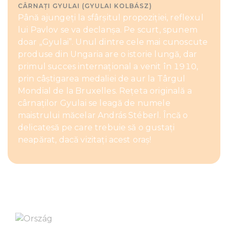
CÂRNAȚI GYULAI (GYULAI KOLBÁSZ)
Până ajungeți la sfârșitul propoziției, reflexul
lui Pavlov se va declanșa. Pe scurt, spunem
doar „Gyulai”. Unul dintre cele mai cunoscute
produse din Ungaria are o istorie lungă, dar
primul succes internațional a venit în 1910,
prin câștigarea medaliei de aur la Târgul
Mondial de la Bruxelles. Rețeta originală a
cârnaților Gyulai se leagă de numele
maistrului măcelar András Stéberl. Încă o
delicatesă pe care trebuie să o gustați
neapărat, dacă vizitați acest oraș!