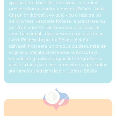
spirtoasă tradițională, a cărei materie primă
provine dintr-o zonă a județului Békés - Valea
Crișurilor (Körösök völgye) - cu o rază de 30
de kilometri. Fructele folosite la preparare nu
pot fi de orice fel. Fierberea se face local, în
mod tradițional - dar consumul nu este doar
local. Pălinca de prune Békési (békési
szilvapálinka) este un produs cu denumire de
origine protejată, și este bine cunoscută și
dincolo de granițele Ungariei. O degustare a
acesteia face parte din cunoașterea gusturilor
și aromelor tradiționale din județul Békés.