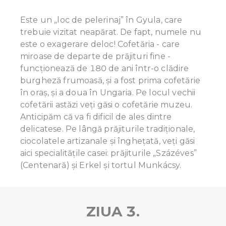
Este un „loc de pelerinaj” în Gyula, care
trebuie vizitat neapărat. De fapt, numele nu
este o exagerare deloc! Cofetăria - care
miroase de departe de prăjituri fine -
funcționează de 180 de ani într-o clădire
burgheză frumoasă, și a fost prima cofetărie
în oraș, și a doua în Ungaria. Pe locul vechii
cofetării astăzi veți găsi o cofetărie muzeu.
Anticipăm că va fi dificil de ales dintre
delicatese. Pe lângă prăjiturile tradiționale,
ciocolatele artizanale și înghețată, veți găsi
aici specialitățile casei: prăjiturile „Százéves”
(Centenară) și Erkel și tortul Munkácsy.
ZIUA 3.