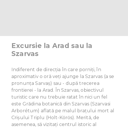
Excursie la Arad sau la
Szarvas
Indiferent de direcția în care porniți, în
aproximativ o oră veți ajunge la Szarvas (a se
pronunța Sarvaș) sau - după trecerea
frontierei - la Arad. În Szarvas, obiectivul
turistic care nu trebuie ratat în nici un fel
este Grădina botanică din Szarvas (Szarvasi
Arborétum) aflată pe malul brațului mort al
Crișului Triplu (Holt-Körös). Merită, de
asemenea, să vizitați centrul istoric al