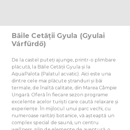
Băile Cetății Gyula (Gyulai
Várfürdő)
De la castel puteți ajunge, printr-o plimbare
plăcută, la Băile Cetății Gyula și la
AquaPalota (Palatul acvatic). Aici este una
dintre cele mai plăcute ștranduri și băi
termale, de înaltă calitate, din Marea Câmpie
Ungară. Oferă în fiecare sezon programe
excelente acelor turiști care caută relaxare și
experiențe. În mijlocul unui parc vechi, cu
numeroase rarități botanice, vă așteaptă un
complex special de saună, un centru
wellness, plin de elemente de aventură, o