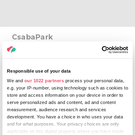
CsabaPark
Dacă sunteți în Békéscsaba, trebuie să
gustați neapărat cârnații Csabai. În centrul
de agrement CsabaPark e imposibil să nu
Responsible use of your data
dați de ei. Aici totul se învârte în jurul acestei
We and
our 1022 partners
process your personal data,
specialități maghiare („hungarikum”). O
e.g. your IP-number, using technology such as cookies to
expoziție de aici prezintă prepararea
store and access information on your device in order to
cârnaților Csabai. Există și un teren de joacă
serve personalized ads and content, ad and content
numit „Óriások konyhája” (Bucătăria
measurement, audience research and services
Uriașilor) cu două mașini mari, prin care pot
development. You have a choice in who uses your data
trece copiii: una de umplut cârnați și cealaltă
and for what purposes. Your privacy choices are only
de tocat carne. Locul evocă bine atmosfera
applicable on this digital property where you have made
rurală a pomenii porcului. Probabil că vi se va