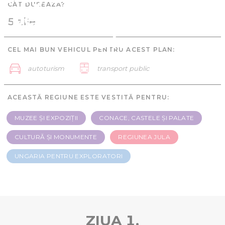
CÂT DUREAZĂ?
pentru exploratori - 5
5 zile
zile
CEL MAI BUN VEHICUL PENTRU ACEST PLAN:
autoturism
transport public
ACEASTĂ REGIUNE ESTE VESTITĂ PENTRU:
MUZEE ȘI EXPOZIȚII
CONACE, CASTELE ȘI PALATE
CULTURĂ ȘI MONUMENTE
REGIUNEA JULA
UNGARIA PENTRU EXPLORATORI
ZIUA 1.