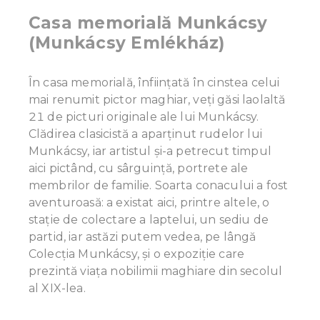
Casa memorială Munkácsy
(Munkácsy Emlékház)
În casa memorială, înființată în cinstea celui
mai renumit pictor maghiar, veți găsi laolaltă
21 de picturi originale ale lui Munkácsy.
Clădirea clasicistă a aparținut rudelor lui
Munkácsy, iar artistul și-a petrecut timpul
aici pictând, cu sârguință, portrete ale
membrilor de familie. Soarta conacului a fost
aventuroasă: a existat aici, printre altele, o
stație de colectare a laptelui, un sediu de
partid, iar astăzi putem vedea, pe lângă
Colecția Munkácsy, și o expoziție care
prezintă viața nobilimii maghiare din secolul
al XIX-lea.