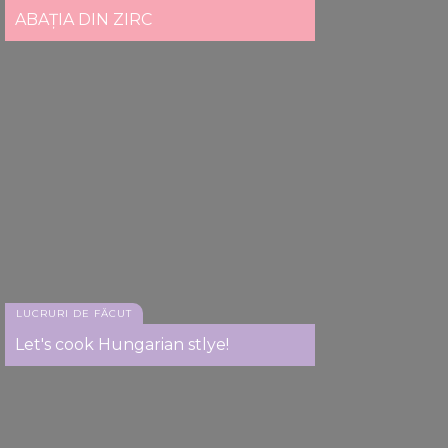
ABAȚIA DIN ZIRC
LUCRURI DE FĂCUT
Let's cook Hungarian stlye!