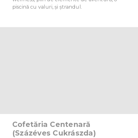
piscină cu valuri, și ștrandul.
Cofetăria Centenară
(Százéves Cukrászda)