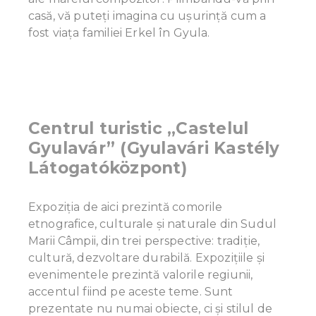
casă, vă puteți imagina cu ușurință cum a
fost viața familiei Erkel în Gyula.
Centrul turistic „Castelul
Gyulavár” (Gyulavári Kastély
Látogatóközpont)
Expoziția de aici prezintă comorile
etnografice, culturale și naturale din Sudul
Marii Câmpii, din trei perspective: tradiție,
cultură, dezvoltare durabilă. Expozițiile și
evenimentele prezintă valorile regiunii,
accentul fiind pe aceste teme. Sunt
prezentate nu numai obiecte, ci și stilul de