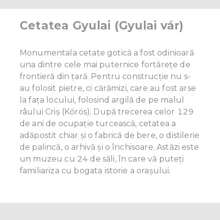
Cetatea Gyulai (Gyulai vár)
Monumentala cetate gotică a fost odinioară
una dintre cele mai puternice fortărețe de
frontieră din țară. Pentru construcție nu s-
au folosit pietre, ci cărămizi, care au fost arse
la fața locului, folosind argilă de pe malul
râului Criș (Kőrös). După trecerea celor 129
de ani de ocupație turcească, cetatea a
adăpostit chiar și o fabrică de bere, o distilerie
de palincă, o arhivă și o închisoare. Astăzi este
un muzeu cu 24 de săli, în care vă puteți
familiariza cu bogata istorie a orașului.