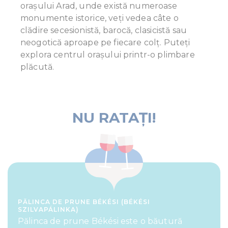
orașului Arad, unde există numeroase
monumente istorice, veți vedea câte o
clădire secesionistă, barocă, clasicistă sau
neogotică aproape pe fiecare colț. Puteți
explora centrul orașului printr-o plimbare
plăcută.
NU RATAŢI!
PĂLINCA DE PRUNE BÉKÉSI (BÉKÉSI
SZILVAPÁLINKA)
Pălinca de prune Békési este o băutură