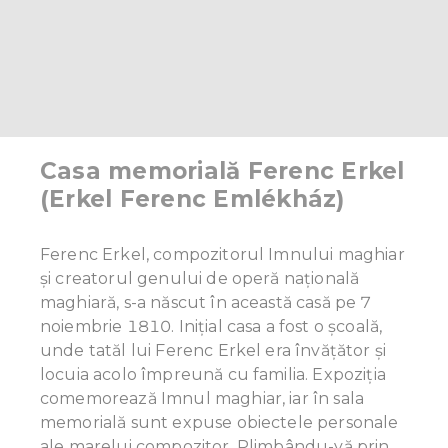
of their services.
Casa memorială Ferenc Erkel
(Erkel Ferenc Emlékház)
Ferenc Erkel, compozitorul Imnului maghiar
și creatorul genului de operă națională
maghiară, s-a născut în această casă pe 7
noiembrie 1810. Inițial casa a fost o școală,
unde tatăl lui Ferenc Erkel era învățător și
locuia acolo împreună cu familia. Expoziția
comemorează Imnul maghiar, iar în sala
memorială sunt expuse obiectele personale
ale marelui compozitor. Plimbându-vă prin