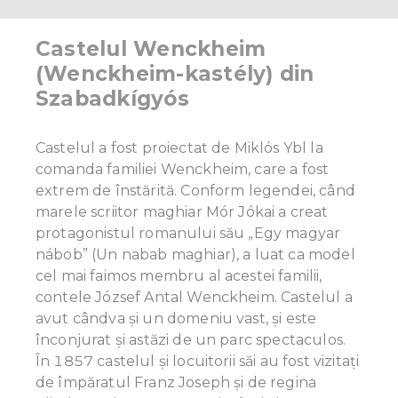
Castelul Wenckheim
(Wenckheim-kastély) din
Szabadkígyós
Castelul a fost proiectat de Miklós Ybl la
comanda familiei Wenckheim, care a fost
extrem de înstărită. Conform legendei, când
marele scriitor maghiar Mór Jókai a creat
protagonistul romanului său „Egy magyar
nábob” (Un nabab maghiar), a luat ca model
cel mai faimos membru al acestei familii,
contele József Antal Wenckheim. Castelul a
avut cândva și un domeniu vast, și este
înconjurat și astăzi de un parc spectaculos.
În 1857 castelul și locuitorii săi au fost vizitați
de împăratul Franz Joseph și de regina