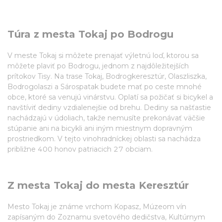
Túra z mesta Tokaj po Bodrogu
V meste Tokaj si môžete prenajať výletnú loď, ktorou sa
môžete plaviť po Bodrogu, jednom z najdôležitejších
prítokov Tisy. Na trase Tokaj, Bodrogkeresztúr, Olaszliszka,
Bodrogolaszi a Sárospatak budete mať po ceste mnohé
obce, ktoré sa venujú vinárstvu. Oplatí sa požičať si bicykel a
navštíviť dediny vzdialenejšie od brehu. Dediny sa našťastie
nachádzajú v údoliach, takže nemusíte prekonávať väčšie
stúpanie ani na bicykli ani iným miestnym dopravným
prostriedkom. V tejto vinohradníckej oblasti sa nachádza
približne 400 honov patriacich 27 obciam.
Z mesta Tokaj do mesta Keresztúr
Mesto Tokaj je známe vrchom Kopasz, Múzeom vín
zapísaným do Zoznamu svetového dedičstva, Kultúrnym