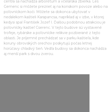
centra sa nachádza arborétum a včelárska zbierka. Les
Gemenc si môžete prezrieť aj na konskom povoze alebo na
poľovníckom koči. Môžete sa dokonca ubytovať v
neďalekom kaštieli Karapancsa, napríklad aj v izbe, v ktorej
kedysi spal František Jozef I. Ďalšou podobnou atrakciou je
poľovnícky kaštieľ Cserenc. V tejto budove sú vystavené
trofeje, rybárske a poľovnícke relikvie pozbierané z tejto
oblasti. Je príjemné prechádzať sa v parku kaštieľa, kde
koruny obrovských orechov poskytujú počas letnej
horúčavy chladivý tieň. Vedľa budovy sa dokonca nachádza
aj menší park s divou zverou.