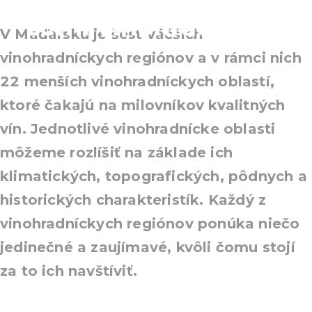
zemi vinohradníkov
V Maďarsku je šesť väčších
vinohradníckych regiónov a v rámci nich
22 menších vinohradníckych oblastí,
ktoré čakajú na milovníkov kvalitných
vín. Jednotlivé vinohradnícke oblasti
môžeme rozlíšiť na základe ich
klimatických, topografických, pôdnych a
historických charakteristík. Každý z
vinohradníckych regiónov ponúka niečo
jedinečné a zaujímavé, kvôli čomu stojí
za to ich navštíviť.