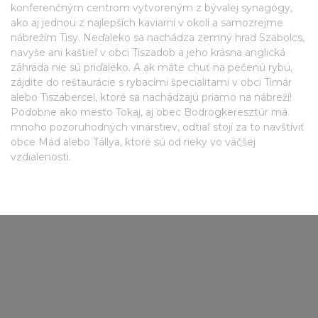
konferenčným centrom vytvoreným z bývalej synagógy,
ako aj jednou z najlepších kaviarní v okolí a samozrejme
nábrežím Tisy. Neďaleko sa nachádza zemný hrad Szabolcs,
navyše ani kaštieľ v obci Tiszadob a jeho krásna anglická
záhrada nie sú priďaleko. A ak máte chuť na pečenú rybu,
zájdite do reštaurácie s rybacími špecialitami v obci Timár
alebo Tiszabercel, ktoré sa nachádzajú priamo na nábreží!
Podobne ako mesto Tokaj, aj obec Bodrogkeresztúr má
mnoho pozoruhodných vinárstiev, odtiaľ stojí za to navštíviť
obce Mád alebo Tállya, ktoré sú od rieky vo väčšej
vzdialenosti.