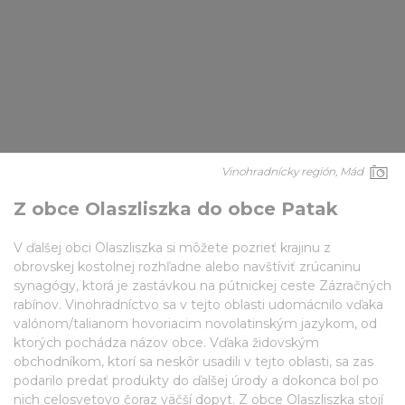
Vinohradnícky región, Mád
Z obce Olaszliszka do obce Patak
V ďalšej obci Olaszliszka si môžete pozrieť krajinu z
obrovskej kostolnej rozhľadne alebo navštíviť zrúcaninu
synagógy, ktorá je zastávkou na pútnickej ceste Zázračných
rabínov. Vinohradníctvo sa v tejto oblasti udomácnilo vďaka
valónom/talianom hovoriacim novolatinským jazykom, od
ktorých pochádza názov obce. Vďaka židovským
obchodníkom, ktorí sa neskôr usadili v tejto oblasti, sa zas
podarilo predať produkty do ďalšej úrody a dokonca bol po
nich celosvetovo čoraz väčší dopyt. Z obce Olaszliszka stojí