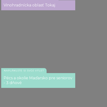
Vinohradnícka oblasť Tokaj
NAPLÁNUJTE SI SVOJ VÝLET
Pécs a okolie Maďarsko pre seniorov
- 3 dňové