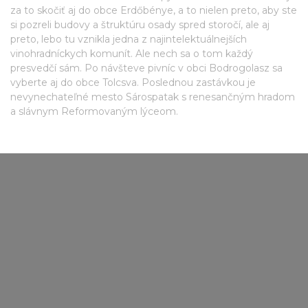
za to skočiť aj do obce Erdőbénye, a to nielen preto, aby ste
si pozreli budovy a štruktúru osady spred storočí, ale aj
preto, lebo tu vznikla jedna z najintelektuálnejších
vinohradníckych komunít. Ale nech sa o tom každý
presvedčí sám. Po návšteve pivníc v obci Bodrogolasz sa
vyberte aj do obce Tolcsva. Poslednou zastávkou je
nevynechateľné mesto Sárospatak s renesančným hradom
a slávnym Reformovaným lýceom.