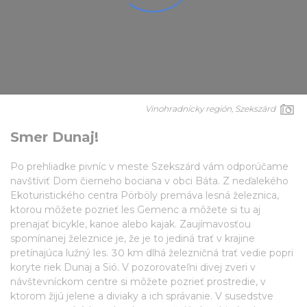
Vinohradnícky región, Szekszárd
Smer Dunaj!
Po prehliadke pivníc v meste Szekszárd vám odporúčame
navštíviť Dom čierneho bociana v obci Báta. Z neďalekého
Ekoturistického centra Pörböly premáva lesná železnica,
ktorou môžete pozrieť les Gemenc a môžete si tu aj
prenajať bicykle, kanoe alebo kajak. Zaujímavosťou
spomínanej železnice je, že je to jediná trať v krajine
pretínajúca lužný les. 30 km dlhá železničná trať vedie popri
koryte riek Dunaj a Sió. V pozorovateľni divej zveri v
návštevníckom centre si môžete pozrieť prostredie, v
ktorom žijú jelene a diviaky a ich správanie. V susedstve