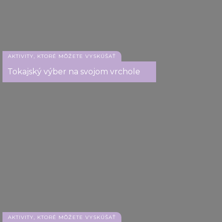
AKTIVITY, KTORÉ MÔŽETE VYSKÚŠAŤ
Tokajský výber na svojom vrchole
AKTIVITY, KTORÉ MÔŽETE VYSKÚŠAŤ