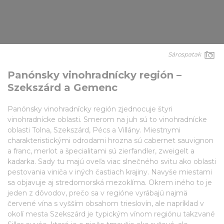
Sárospatak
Panónsky vinohradnícky región –
Szekszárd a Gemenc
Panónsky vinohradnícky región zjednocuje štyri
vinohradnícke oblasti. Smerom na juh sú to vinohradnícke
oblasti Tolna, Szekszárd, Pécs a Villány. Miestnymi
charakteristickými odrodami hrozna sú cabernet sauvignon
a franc, merlot a špecialitami sú zierfandler, zweigelt a
kadarka. Sady tu majú oveľa viac slnečného svitu ako oblasti
pestovania viniča v iných častiach krajiny. Navyše miestami
sa objavuje aj stredomorská mezoklíma. Okrem iného to je
jeden z dôvodov, prečo sa v regióne vyrábajú najmä
červené vína s vyšším obsahom trieslovín, ale napríklad v
okolí mesta Szekszárd je typickým vínom regiónu takzvané