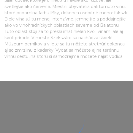
Siller cuvée, ktoré je o niečo tmavšie ako ružové, ale
svetlejšie ako červené. Miestni obyvatelia dali tomuto vínu,
ktoré pripomína farbu líšky, dokonca osobitné meno: fukszli.
Biele vína sú tu menej intenzívne, jemnejšie a poddajnejšie
ako vo vinohradníckych oblastiach severne od Balatonu.
Túto oblasť stojí za to preskúmať nielen kvôli vínam, ale aj
kvôli prírode. V meste Szekszárd sa nachádza skvelé
Múzeum perníkov a v lete sa tu môžete stretnúť dokonca
aj so zmrzlinu z kadarky. Vydať sa môžete aj na terénnu
vínnu cestu, na ktorú si samozrejme môžete najať vodiča.