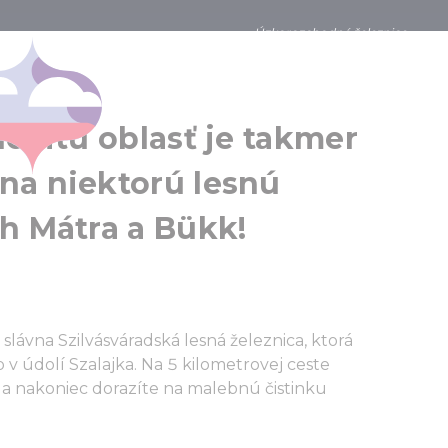
Úzkorozchodné železnice
nou železnicou
Szilvásvárad
Jáger a okolie
hovitú oblasť je takmer
na niektorú lesnú
h Mátra a Bükk!
slávna Szilvásváradská lesná železnica, ktorá
v údolí Szalajka. Na 5 kilometrovej ceste
ó a nakoniec dorazíte na malebnú čistinku