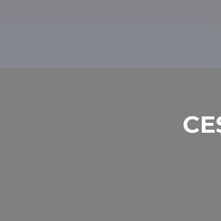
Ak chcete zime vyskúšať lyžiarske stredis
Mátraszentistván, ktoré je vzdialený iba 
zjazdoviek. Ak ste dosť odvážny, môžete sa
lyžovanie začína vo výške 1014 metrov!
CE