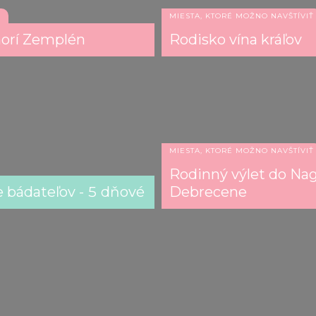
Ť
MIESTA, KTORÉ MOŽNO NAVŠTÍVIŤ
horí Zemplén
Rodisko vína kráľov
MIESTA, KTORÉ MOŽNO NAVŠTÍVIŤ
Rodinný výlet do Nagy
e bádateľov - 5 dňové
Debrecene