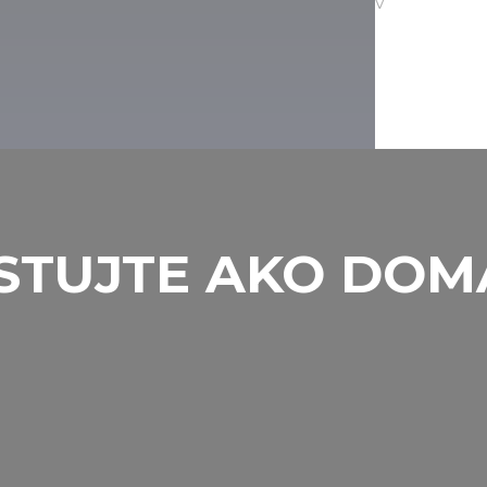
ká v Maďarsku, navštívte lyžiarske centrum v
6 km od Galyatető, a kde na vás čaká 10
 vybrať lyžovať aj na Kékestető, kde sa
STUJTE AKO DOM