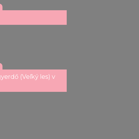
erdő (Veľký les) v