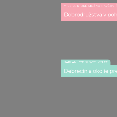
MIESTA, KTORÉ MOŽNO NAVŠTÍVI
Dobrodružstvá v po
NAPLÁNUJTE SI SVOJ VÝLET
Debrecín a okolie pr