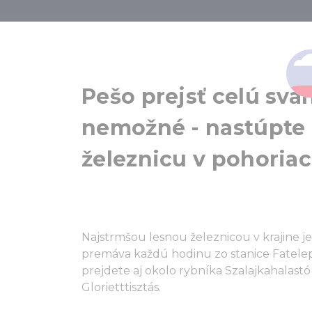
Cestujte les
Pešo prejsť celú sva
nemožné - nastúpte 
železnicu v pohoriac
Najstrmšou lesnou železnicou v krajine je 
premáva každú hodinu zo stanice Fatelep 
prejdete aj okolo rybníka Szalajkahalast
Glorietttisztás.