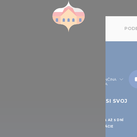
PODE
SLOVENČINA
IESTA, KTORÉ MOŽNO
NAPLÁNUJTE SI SVOJ
AVŠTÍVIŤ
VÝLET
MÄTIHODNOSTI, KTORÉ MUSÍTE
PLÁNY VÝLETOV NA 1 AŽ 5 DNÍ
DIEŤ
PRAKTICKÉ INFORMÁCIE
amenitosti Budimpešte
Ako sa tam dostať
ady a zámky