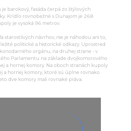
 je barokový, fasáda čerpá zo štýlových
ky. Krídlo rovnobežné s Dunajom je 268
poly je vysoká 96 metrov.
 starostlivých návrhov, nie je náhodou ani to,
ežité politické a historické odkazy. Uprostred
ákonodarného orgánu, na druhej strane - v
ského Parlamentu na základe dvojkomorového
nej a hornej komory. Na oboch stranách kupoly
ej a hornej komory, ktoré sú úplne rovnako
ieto dve komory mali rovnaké práva.