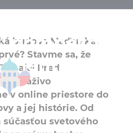
jšia budova v
: pompézny
cká budova Maďarska,
prvé? Stavme sa, že
Parlament
lament
Budapešť
Dunaja! Pred
Okolie Budapešti
ntu naživo
e v online priestore do
vy a jej histórie. Od
a súčasťou svetového