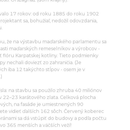
avalo 17 rokov: od roku 1885 do roku 1902
rojektant sa, bohužiaľ, nedožil odovzdania,
u.
kou, že na výstavbu maďarského parlamentu sa
časti maďarských remeselníkov a výrobcov -
flóru Karpatskej kotliny. Tieto podmienky
ĺpy nechali doviezť zo zahraničia. (Je
ch iba 12 takýchto stĺpov - osem je v
.)
la: na stavbu sa použilo zhruba 40 miliónov
v 22–23 karátového zlata. Celková plocha
ových, na fasáde je umiestnených 90
te vidieť ďalších 162 sôch. Červený koberec
 bránami sa dá vstúpiť do budovy a podľa počtu
o 365 menších a väčších veží!