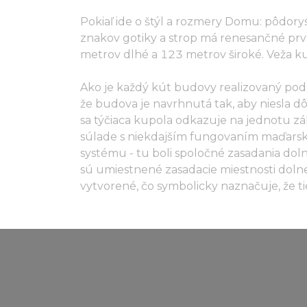
Pokiaľ ide o štýl a rozmery Domu: pôdorys
znakov gotiky a strop má renesančné prv
metrov dlhé a 123 metrov široké. Veža ku
Ako je každý kút budovy realizovaný podľa
že budova je navrhnutá tak, aby niesla dôl
sa týčiaca kupola odkazuje na jednotu z
súlade s niekdajším fungovaním maďar
systému - tu boli spoločné zasadania dol
sú umiestnené zasadacie miestnosti doln
vytvorené, čo symbolicky naznačuje, že t