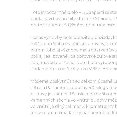
Toto impozantné dielo v Budapešti sa st
podľa návrhov architekta Imre Steindla. P
pretože zomrel 5 týždňov pred udalosťo
Počas výstavby bolo dôležitou požiadav
môžu použiť iba maďarské suroviny, za ú
okrem toho aj výzdoba mala odzrkadľovať 
boli aj realizované, iba obrovské žulové st
zaujímavosťou, že na svete bolo vyrobený
Parlamente a ďalšie štyri vo Veľkej Británii
Môžeme poskytnúť tiež celkom úžasné čís
tehál a Parlament zdobí asi 40 kilogramo
budovy je takmer 18-tisíc metrov štvorc
kamenných sôch a vo vnútri budovy môže
vo vnútri je dlhý takmer 3 kilometre; 27
dní v roku má maďarský parlament celkov