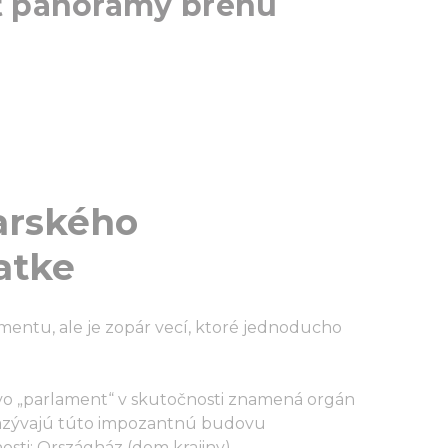
ť panorámy brehu
arského
atke
mentu, ale je zopár vecí, ktoré jednoducho
o „parlament“ v skutočnosti znamená orgán
nazývajú túto impozantnú budovu
sti: Országház (dom krajiny).