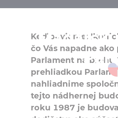
Najikonicke
Maďarsku
Keď povieme: Ikoni
čo Vás napadne ako 
Par
Parlament na brehu 
prehliadkou Parlame
nahliadnime spoločn
tejto nádhernej budo
roku 1987 je budov