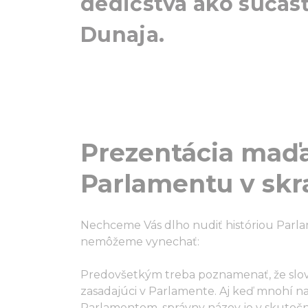
dedičstva ako súčas
Dunaja.
Prezentácia maď
Parlamentu v skr
Nechceme Vás dlho nudiť históriou Parla
nemôžeme vynechať:
Predovšetkým treba poznamenať, že slov
zasadajúci v Parlamente. Aj keď mnohí 
Parlamentom, správny názov je v skutočno