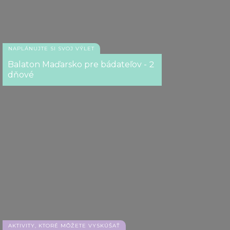
NAPLÁNUJTE SI SVOJ VÝLET
Balaton Maďarsko pre bádateľov - 2
dňové
AKTIVITY, KTORÉ MÔŽETE VYSKÚŠAŤ