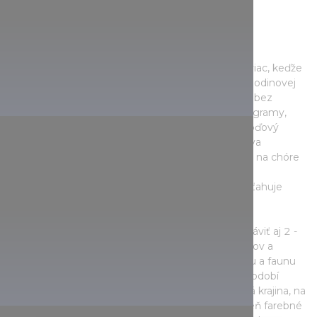
Putovanie po impozantných
barokových priestoroch
O jeho napínavej histórii sa môžete dozvedieť aj viac, keďže
si kostol môžete pozrieť so sprievodcom. Po polhodinovej
prednáške si môžete barokový interiér prezrieť aj bez
sprievodcu, konajú sa v ňom nie len liturgické programy,
často slúži aj ako miesto konania koncertov. Trojloďový
kostol ponúka úžasný pohľad, nádherné fresky, dva
obrovské organy, vyrezávanú kazateľnicu a lavice na chóre
svätyne predstavujú ojedinelé kultúrne pamiatky.
Arborétum, ktoré pripomína anglickú záhradu, priťahuje
návštevníkov na príjemnú prechádzku.
Na kľukatých chodníkoch parku môžete ľahko stráviť aj 2 -
3 hodiny: medzitým pomocou vyložených návodov a
niektorých hravých úloh spoznáte rozmanitú flóru a faunu
parku. Pohľad na arborétum v každom ročnom období
vyráža dych: návštevníkov v zime očarí zasnežená krajina, na
jar kvitnúce rastliny, v lete zelená príroda a na jeseň farebné