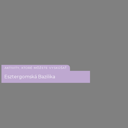
AKTIVITY, KTORÉ MÔŽETE VYSKÚŠAŤ
Esztergomská Bazilika