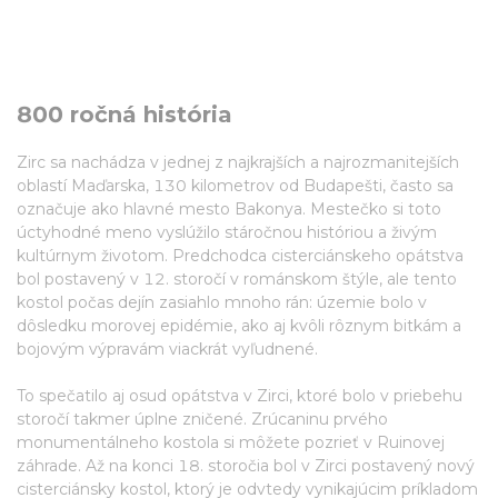
800 ročná história
Zirc sa nachádza v jednej z najkrajších a najrozmanitejších
oblastí Maďarska, 130 kilometrov od Budapešti, často sa
označuje ako hlavné mesto Bakonya. Mestečko si toto
úctyhodné meno vyslúžilo stáročnou históriou a živým
kultúrnym životom. Predchodca cisterciánskeho opátstva
bol postavený v 12. storočí v románskom štýle, ale tento
kostol počas dejín zasiahlo mnoho rán: územie bolo v
dôsledku morovej epidémie, ako aj kvôli rôznym bitkám a
bojovým výpravám viackrát vyľudnené.
To spečatilo aj osud opátstva v Zirci, ktoré bolo v priebehu
storočí takmer úplne zničené. Zrúcaninu prvého
monumentálneho kostola si môžete pozrieť v Ruinovej
záhrade. Až na konci 18. storočia bol v Zirci postavený nový
cisterciánsky kostol, ktorý je odvtedy vynikajúcim príkladom