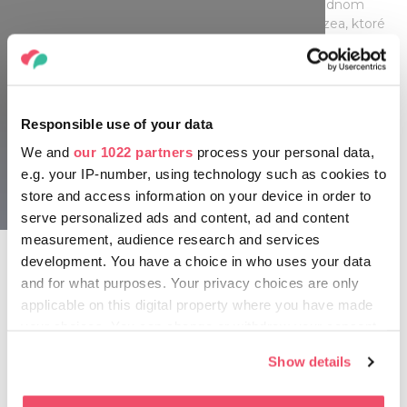
listy. V prehliadke môžete pokračovať v Prírodovednom
múzeu Bakony Maďarského prírodovedného múzea, ktoré
vám predstaví biotopy v tejto oblasti.
Bol by hriech vynechať Návštevnícke centrum, kde si
môžete pozrieť aj výstavu o histórii rádu a kultúrnu
pamiatku - Cisterciánsku knižnicu Národnej Széchényiho
Responsible use of your data
knižnice. Na záver navštívte Manufaktúru opátstva v Zirc,
We and
our 1022 partners
process your personal data,
kde v opátskej pivnici pomocou najmodernejšej digitálnej
e.g. your IP-number, using technology such as cookies to
technológie vyrábajú vysoko kvalitné remeselné pivá
založené na 300-ročnej tradícii. Výrobky prvej maďarskej
store and access information on your device in order to
opátskej manufaktúry na výrobu piva sú jedinečné dualitou
serve personalized ads and content, ad and content
tradície a inovácie.
measurement, audience research and services
development. You have a choice in who uses your data
Nápoje si získali uznanie aj na medzinárodných súťažiach.
and for what purposes. Your privacy choices are only
Jedinečná ponuka zahŕňa trvalé aj sezónne chute, medzi
applicable on this digital property where you have made
suvenírmi nájdete aj levanduľové pivo a pivo ale belgického
your choices. You can change or withdraw your consent
typu vyrobené z autentických surovín. Po výdatnej
prechádzke a ochutnávke na konci dňa stojí za to navštíviť
any time from the Cookie Declaration or by clicking on
Show details
mestské reštaurácie a vyskúšať niektoré nefalšované,
the Privacy trigger icon.
klasické maďarské jedlá.