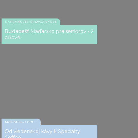
NAPLÁNUJTE SI SVOJ VÝLET
Budapešť Maďarsko pre seniorov - 2
dňové
MAĎARSKO PRE...
Od viedenskej kávy k Specialty
Coffee