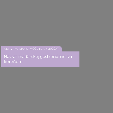
AKTIVITY, KTORÉ MÔŽETE VYSKÚŠAŤ
Návrat maďarskej gastronómie ku
koreňom