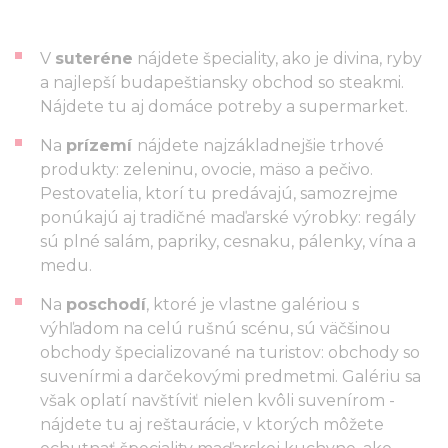
V
suteréne
nájdete špeciality, ako je divina, ryby
a najlepší budapeštiansky obchod so steakmi.
Nájdete tu aj domáce potreby a supermarket.
Na
prízemí
nájdete najzákladnejšie trhové
produkty: zeleninu, ovocie, mäso a pečivo.
Pestovatelia, ktorí tu predávajú, samozrejme
ponúkajú aj tradičné maďarské výrobky: regály
sú plné salám, papriky, cesnaku, pálenky, vína a
medu.
Na
poschodí
, ktoré je vlastne galériou s
výhľadom na celú rušnú scénu, sú väčšinou
obchody špecializované na turistov: obchody so
suvenírmi a darčekovými predmetmi. Galériu sa
však oplatí navštíviť nielen kvôli suvenírom -
nájdete tu aj reštaurácie, v ktorých môžete