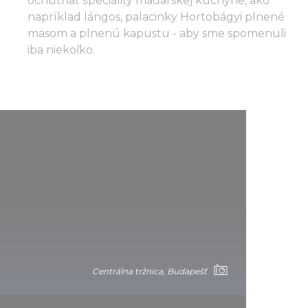
ochutnať špeciality maďarskej kuchyne, ako
napríklad lángos, palacinky Hortobágyi plnené
mäsom a plnenú kapustu - aby sme spomenuli
iba niekoľko.
Centrálna tržnica, Budapešť