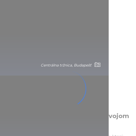
Centrálna tržnica, Budapešť
Centrálna tržnica, Budapešť
Centrálna tržnica, Budapešť
Budova je jedinečná v každom svojom
detaile