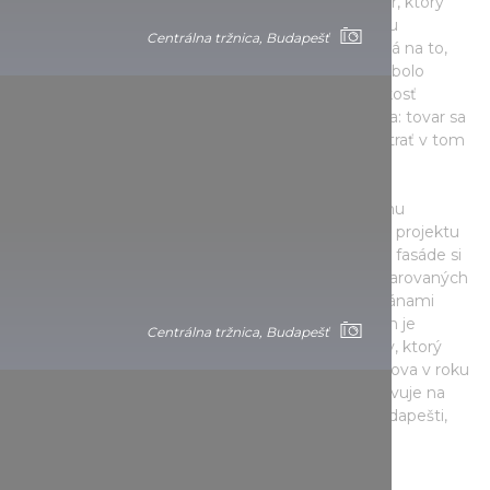
Prvý budapeštiansky starosta Károly Kamermayer, ktorý
nastúpil do funkcie v roku 1873, čelil naliehavému
Centrálna tržnica, Budapešť
problému: infraštruktúra z minulosti bola príliš malá na to,
aby zvládla rýchlo rastúci počet obyvateľov, a tak bolo
potrebné postaviť veľmi rýchlo novú tržnicu. Blízkosť
Dunaja bola dôležitým faktorom pri výbere miesta: tovar sa
Centrálna tržnica, Budapešť
dal pravidelne dodávať loďou a železnicou, ktorej trať v tom
čase ešte siahala až sem.
Budova bola dokončená v roku 1897 podľa návrhu
maďarského architekta Samu Pecza. Naliehavosť projektu
našťastie nešla na úkor jeho realizácie, pretože na fasáde si
môžete všimnúť prepracované detaily a vzor z tvarovaných
tehál, ktoré tvoria s neogotickými kamennými bránami
typickú kombináciu. Azda najunikátnejším prvkom je
Centrálna tržnica, Budapešť
strecha s farebnými škridlami z porcelánu Zsolnay, ktorý
patrí tiež medzi hungariká. Nie náhodou bola budova v roku
1977 vyhlásená za pamiatku a pravidelne sa objavuje na
zoznamoch najkrajších tržníc Európy. Ak ste v Budapešti,
určite navštívte Centrálnu tržnicu!