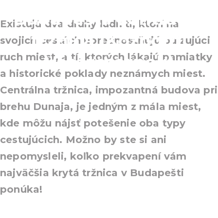
Budapešti: Centrálna
Existujú dva druhy ľudí: tí, ktorí na
tržnica (Központi
svojich cestách uprednostňujú pulzujúci
ruch miest, a tí, ktorých lákajú pamiatky
Vásárcsarnok)
a historické poklady neznámych miest.
Centrálna tržnica, impozantná budova pri
brehu Dunaja, je jedným z mála miest,
kde môžu nájsť potešenie oba typy
cestujúcich. Možno by ste si ani
nepomysleli, koľko prekvapení vám
najväčšia krytá tržnica v Budapešti
ponúka!