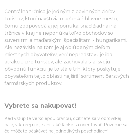
Centrálna tržnica je jedným z povinných cieľov
turistov, ktorí navštívia maďarské hlavné mesto,
čomu zodpovedá aj jej ponuka: snáď žiadna iná
tržnica v krajine neponúka toľko obchodov so
suvenírmi a maďarskými špecialitami - hungarikami.
Ale nezávisle na tom je aj obľúbeným cieľom
miestnych obyvateľov, veď nepredstavuje iba
atrakciu pre turistov, ale zachovala si aj svoju
pôvodnú funkciu: je to stále trh, ktorý poskytuje
obyvateľom tejto oblasti najširší sortiment čerstvých
farmárskych produktov.
Vybrete sa nakupovať!
Keď vstúpite veľkolepou bránou, ocitnete sa v obrovskej
hale, v ktorej nie je ani také ľahké sa orientovať. Pozrime sa,
čo môžete očakávať na jednotlivých poschodiach!