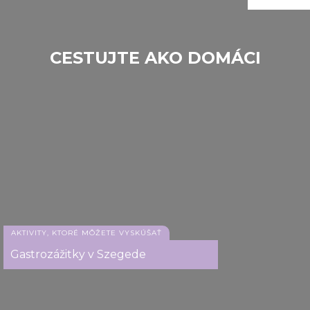
CESTUJTE AKO DOMÁCI
Centrálna tržnica, Budapešť
AKTIVITY, KTORÉ MÔŽETE VYSKÚŠAŤ
Gastrozážitky v Szegede
Centrálna tržnica, Budapešť