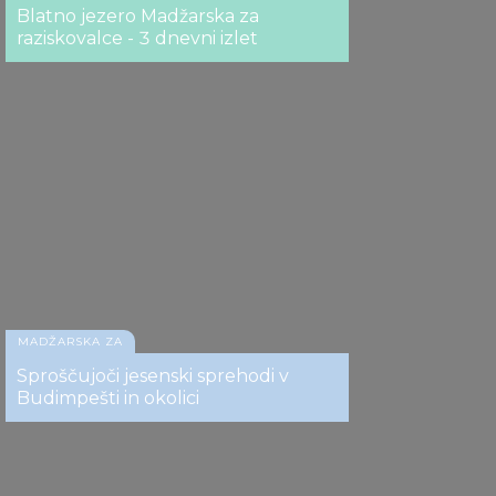
Blatno jezero Madžarska za
raziskovalce - 3 dnevni izlet
MADŽARSKA ZA
Sproščujoči jesenski sprehodi v
Budimpešti in okolici