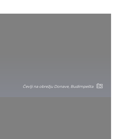
Čevlji na obrežju Donave, Budimpešta
Zakaj so čevlji ostali na obali?