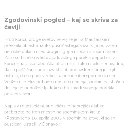
Zgodovinski pogled – kaj se skriva za
čevlji
Proti koncu druge svetovne vojne je na Madžarskem
prevzela oblast Stranka puščičastega križa, ki je po vzoru
nemške oblasti med drugim gojila močan antisemitizem.
Zato so tisoče civilistov judovskega porekla deportirali v
koncentracijska taborišča ali usmrtili. Tako ni bilo nenavadno,
da so puščičarji Jude razvrstili ob donavskem bregu in jih
ustrelili, da so padli v reko. Ta pomembni spomenik med
Verižnim in Elizabetinim mostom ohranja spomin na strašno
dejanje in nedolžne ljudi, ki so bili zaradi svojega porekla
poslani v smrt.
Napis v madžarščini, angleščini in hebrejščini lahko
preberete na treh mestih na spominskem kraju:
»Postavljeno 16. aprila 2005 v spomin na žrtve, ki so jih
puščičarji ustrelili v Donavo.«