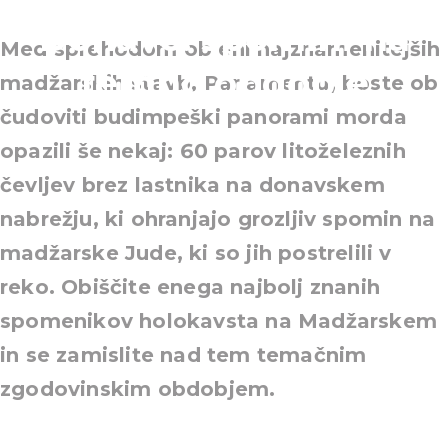
Donave: spomini na
Med sprehodom ob eni najznamenitejših
temno obdobje
madžarskih stavb, Parlamentu, boste ob
čudoviti budimpeški panorami morda
opazili še nekaj: 60 parov litoželeznih
čevljev brez lastnika na donavskem
nabrežju, ki ohranjajo grozljiv spomin na
madžarske Jude, ki so jih postrelili v
reko. Obiščite enega najbolj znanih
spomenikov holokavsta na Madžarskem
in se zamislite nad tem temačnim
zgodovinskim obdobjem.