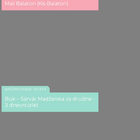
our social media, advertising and analytics partners who
Mali Balaton (Kis-Balaton)
may combine it with other information that you’ve
provided to them or that they’ve collected from your use
of their services.
NAČRTOVANJE IZLETA
Bük − Sárvár Madžarska za družine -
3 dnevni izlet