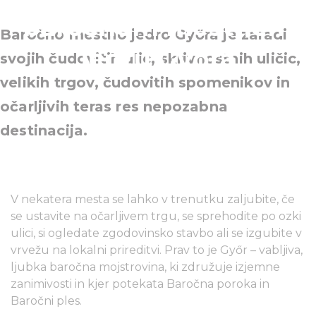
baročnem mestnem
Baročno mestno jedro Győra je zaradi
jedru Győra
svojih čudovitih ulic, skrivnostnih uličic,
velikih trgov, čudovitih spomenikov in
očarljivih teras res nepozabna
destinacija.
V nekatera mesta se lahko v trenutku zaljubite, če
se ustavite na očarljivem trgu, se sprehodite po ozki
ulici, si ogledate zgodovinsko stavbo ali se izgubite v
vrvežu na lokalni prireditvi. Prav to je Győr – vabljiva,
ljubka baročna mojstrovina, ki združuje izjemne
zanimivosti in kjer potekata Baročna poroka in
Baročni ples.