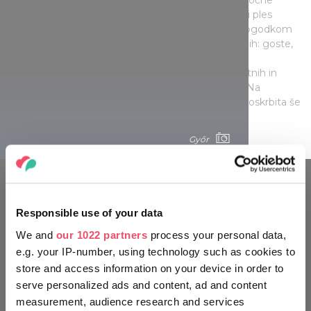
iluzije, zato v mestu ob tem času prirejajo Baročni ples
(Barokk bál). Med tem veličastnim in čarobnim dogodkom
se vam res zazdi, kot bi se znašli v prejšnjih stoletjih: goste,
ki prispejo v razkošno palačo Zichy, naznani vodja
ceremonije, plesni mojster pa jih nauči veselih vrstnih in
krožnih plesov ob melodijah iz 17. in 18. stoletja. Na
sporedu bo tudi plesna predstava, za zabavo pa poskrbita še
vedeževanje in tombola.
Győr
POTUJTE KOT MADŽAR
Responsible use of your data
We and
our 1022 partners
process your personal data,
e.g. your IP-number, using technology such as cookies to
store and access information on your device in order to
serve personalized ads and content, ad and content
measurement, audience research and services