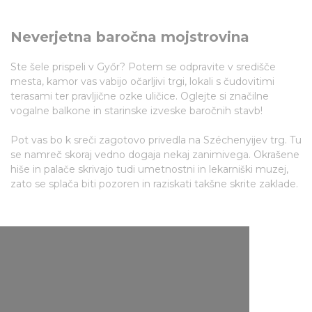
Neverjetna baročna mojstrovina
Ste šele prispeli v Győr? Potem se odpravite v središče
mesta, kamor vas vabijo očarljivi trgi, lokali s čudovitimi
terasami ter pravljične ozke uličice. Oglejte si značilne
vogalne balkone in starinske izveske baročnih stavb!
Pot vas bo k sreči zagotovo privedla na Széchenyijev trg. Tu
se namreč skoraj vedno dogaja nekaj zanimivega. Okrašene
hiše in palače skrivajo tudi umetnostni in lekarniški muzej,
zato se splača biti pozoren in raziskati takšne skrite zaklade.