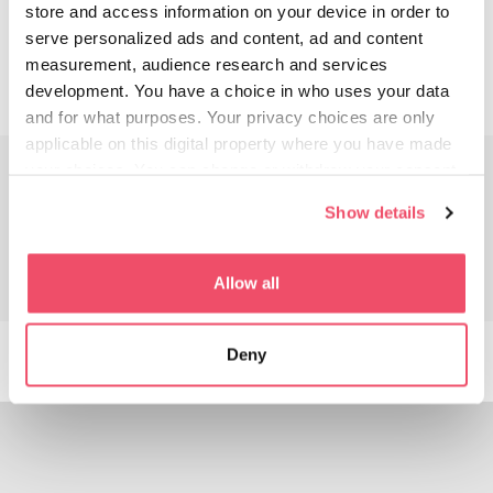
kralja svetega Ladislava, mojstrovina
store and access information on your device in order to
madžarskega zlatarstva iz Transilvanije in
serve personalized ads and content, ad and content
eden prvih primerov te tehnike na
measurement, audience research and services
Madžarskem.
development. You have a choice in who uses your data
and for what purposes. Your privacy choices are only
applicable on this digital property where you have made
your choices. You can change or withdraw your consent
2. DNI
any time from the Cookie Declaration or by clicking on
Show details
the Privacy trigger icon.
If you allow, we would also like to:
Allow all
Collect information about your geographical location
which can be accurate to within several meters
Deny
Identify your device by actively scanning it for
specific characteristics (fingerprinting)
Find out more about how your personal data is processed
and set your preferences in the
details section
.