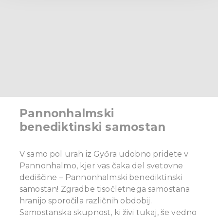
We use cookies to personalise content and ads, to
provide social media features and to analyse our traffic.
We also share information about your use of our site with
our social media, advertising and analytics partners who
may combine it with other information that you’ve
provided to them or that they’ve collected from your use
of their services.
Pannonhalmski
benediktinski samostan
V samo pol urah iz Győra udobno pridete v
Pannonhalmo, kjer vas čaka del svetovne
dediščine – Pannonhalmski benediktinski
samostan!
Zgradbe tisočletnega samostana
hranijo sporočila različnih obdobij.
Samostanska skupnost, ki živi tukaj, še vedno