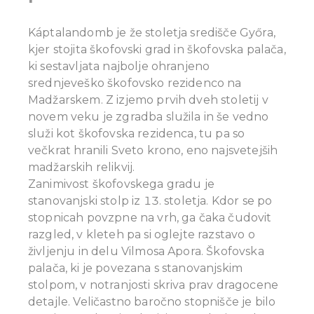
Káptalandomb je že stoletja središče Győra,
kjer stojita škofovski grad in škofovska palača,
ki sestavljata najbolje ohranjeno
srednjeveško škofovsko rezidenco na
Madžarskem.
Z izjemo prvih dveh stoletij v
novem veku je zgradba služila in še vedno
služi kot škofovska rezidenca, tu pa so
večkrat hranili Sveto krono, eno najsvetejših
madžarskih relikvij.
Zanimivost škofovskega gradu je
stanovanjski stolp iz 13. stoletja. Kdor se po
stopnicah povzpne na vrh, ga čaka čudovit
razgled, v kleteh pa si oglejte razstavo o
življenju in delu Vilmosa Apora.
Škofovska
palača, ki je povezana s stanovanjskim
stolpom, v notranjosti skriva prav dragocene
detajle. Veličastno baročno stopnišče je bilo