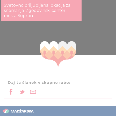
Svetovno priljubljena lokacija za
snemanja: Zgodovinski center
mesta Sopron
Daj ta članek v skupno rabo: