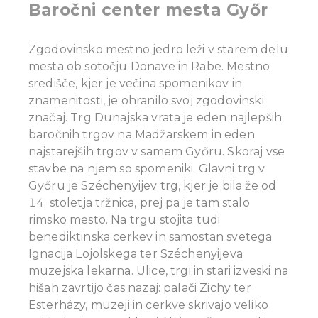
Baročni center mesta Győr
Zgodovinsko mestno jedro leži v starem delu
mesta ob sotočju Donave in Rabe. Mestno
središče, kjer je večina spomenikov in
znamenitosti, je ohranilo svoj zgodovinski
značaj.
Trg Dunajska vrata je eden najlepših
baročnih trgov na Madžarskem in eden
najstarejših trgov v samem Győru. Skoraj vse
stavbe na njem so spomeniki. Glavni trg v
Győru je Széchenyijev trg, kjer je bila že od
14. stoletja tržnica, prej pa je tam stalo
rimsko mesto. Na trgu stojita tudi
benediktinska cerkev in samostan svetega
Ignacija Lojolskega ter Széchenyijeva
muzejska lekarna.
Ulice, trgi in stari izveski na
hišah zavrtijo čas nazaj: palači Zichy ter
Esterházy, muzeji in cerkve skrivajo veliko