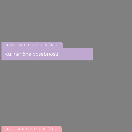
STVARI, KI JIH LAHKO POČNETE
Kulinarične posebnosti
KRAJI, KI JIH LAHKO OBIŠČETE