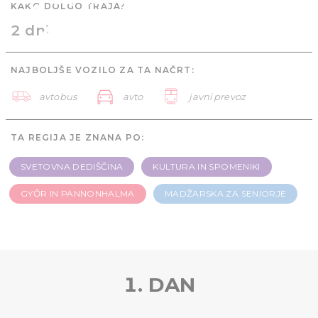
KAKO DOLGO TRAJA?
za seniorje - 2 dni
2 dni
NAJBOLJŠE VOZILO ZA TA NAČRT:
avtobus
avto
javni prevoz
TA REGIJA JE ZNANA PO:
SVETOVNA DEDIŠČINA
KULTURA IN SPOMENIKI
GYŐR IN PANNONHALMA
MADŽARSKA ZA SENIORJE
1. DAN