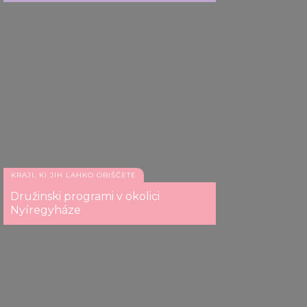
KRAJI, KI JIH LAHKO OBIŠČETE
Družinski programi v okolici
Nyíregyháze