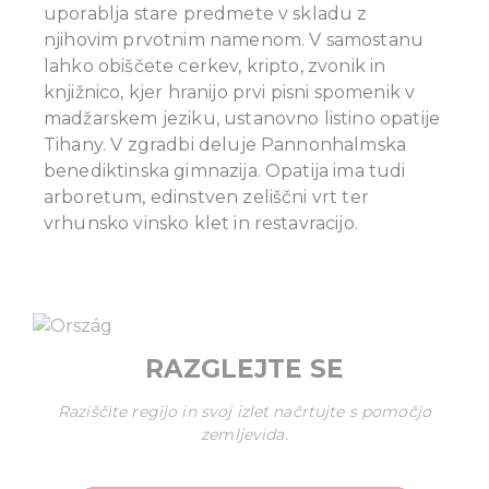
uporablja stare predmete v skladu z
njihovim prvotnim namenom.
V samostanu
lahko obiščete cerkev, kripto, zvonik in
knjižnico, kjer hranijo prvi pisni spomenik v
madžarskem jeziku, ustanovno listino opatije
Tihany. V zgradbi deluje Pannonhalmska
benediktinska gimnazija.
Opatija ima tudi
arboretum, edinstven zeliščni vrt ter
vrhunsko vinsko klet in restavracijo.
RAZGLEJTE SE
Raziščite regijo in svoj izlet načrtujte s pomočjo
zemljevida.