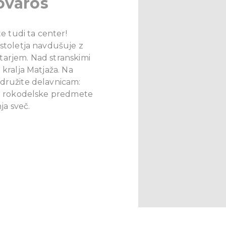
óváros
te tudi ta center!
 stoletja navdušuje z
tarjem. Nad stranskimi
 kralja Matjaža. Na
idružite delavnicam:
ete rokodelske predmete
ja sveč.