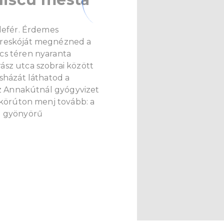
elefér. Érdemes
freskóját megnézned a
cs téren nyaranta
ász utca szobrai között
osházát láthatod a
 az Annakútnál gyógyvizet
s körúton menj tovább: a
a gyönyörű