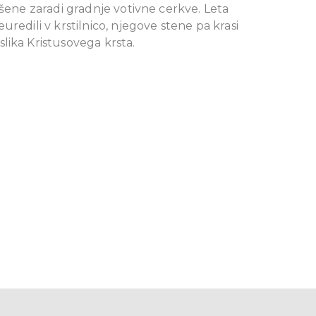
ušene zaradi gradnje votivne cerkve. Leta
uredili v krstilnico, njegove stene pa krasi
lika Kristusovega krsta.