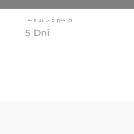
Regija Szege
KAKO DOLGO TRAJA?
5 Dni
raziskov