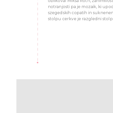
oblikoval Miksa Róth, zanimivo
notranjosti pa je mozaik, ki upod
szegedskih copatih in suknen
stolpu cerkve je razgledni stolp