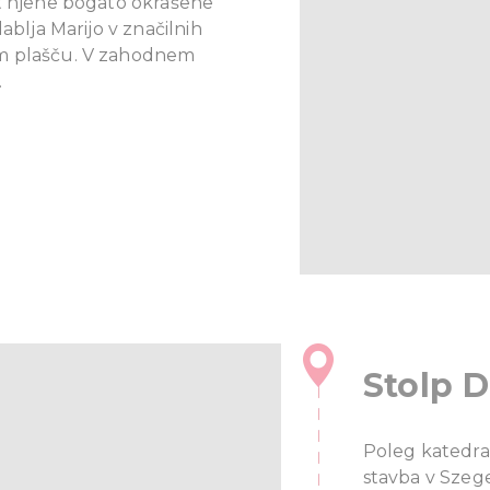
st njene bogato okrašene
ablja Marijo v značilnih
em plašču. V zahodnem
.
Stolp 
Poleg katedral
stavba v Szeg