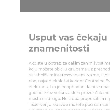
Usput vas čekaju 
znamenitosti
Ako ste u potrazi za daljim zanimljivostim
koju možete obići u grupama uz prethodnu
sa tehničkim interesovanjem! Naime, u bliz
ribe, najveći ekološki koridor Centralne Ev
elektranu, bio je neophodan da bi se rib
godine: kroz veliki stakleni prozor čak mo
mesta na drugo. Ne treba propustiti ni na
Tisaervenju: odavde možete poći čamcem d