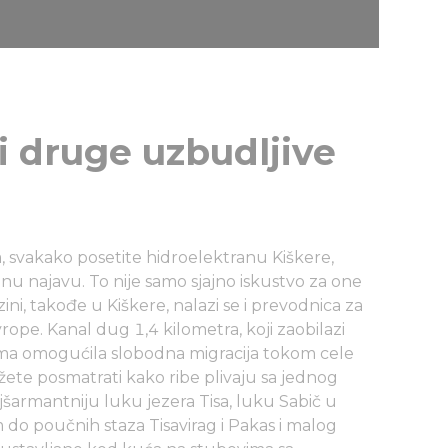
i druge uzbudljive
a, svakako posetite hidroelektranu Kiškere,
 najavu. To nije samo sjajno iskustvo za one
ini, takođe u Kiškere, nalazi se i prevodnica za
rope. Kanal dug 1,4 kilometra, koji zaobilazi
ama omogućila slobodna migracija tokom cele
žete posmatrati kako ribe plivaju sa jednog
jšarmantniju luku jezera Tisa, luku Sabič u
o poučnih staza Tisavirag i Pakas i malog