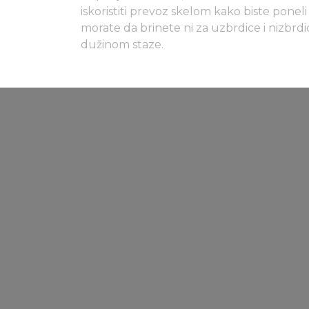
iskoristiti prevoz skelom kako biste poneli
morate da brinete ni za uzbrdice i nizbr
dužinom staze.