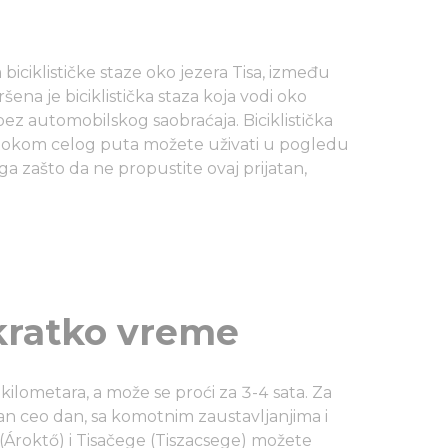
biciklističke staze oko jezera Tisa, između
ena je biciklistička staza koja vodi oko
ez automobilskog saobraćaja. Biciklistička
a tokom celog puta možete uživati u pogledu
a zašto da ne propustite ovaj prijatan,
 kratko vreme
kilometara, a može se proći za 3-4 sata. Za
an ceo dan, sa komotnim zaustavljanjima i
Ároktő) i Tisačege (Tiszacsege) možete