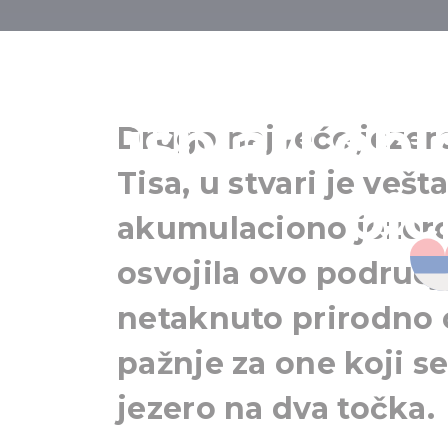
5 vrednosti
isplati obi
Drugo najveće jezero
Tisa, u stvari je veš
bic
akumulaciono jezero,
osvojila ovo područj
netaknuto prirodno 
pažnje za one koji s
jezero na dva točka.