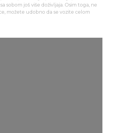
 sa sobom još više doživljaja. Osim toga, ne
dice, možete udobno da se vozite celom