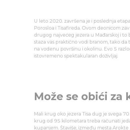
U leto 2020. završena je i poslednja etapa 
Porosloa i Tisafireda. Ovom deonicom završ
drugog najvećeg jezera u Mađarskoj i to b
staza vas praktično vodi branom, tako d
na vodenu površinu i okolinu. Evo 5 razlog
istovremeno spektakularan doživljaj.
Može se obići za
Mali krug oko jezera Tisa dug je svega 70 
krug od 95 kilometara treba računati jed
kupanjem. Štaviše, između mesta Arokte (