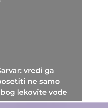
Šarvar: vredi ga
posetiti ne samo
zbog lekovite vode