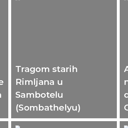
Tragom starih
e
Rimljana u
h
Sambotelu
(Sombathelyu)