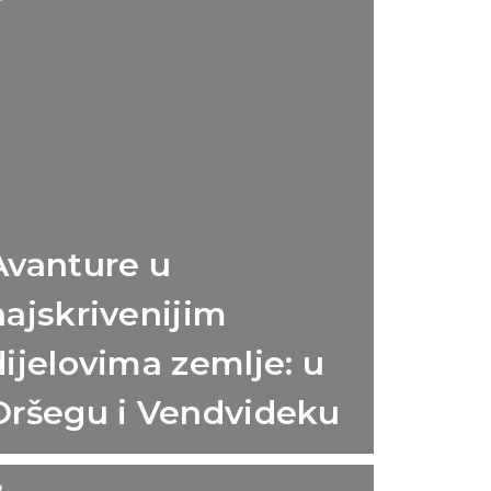
Avanture u
najskrivenijim
dijelovima zemlje: u
Oršegu i Vendvideku