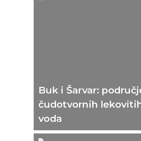
Buk i Šarvar: područj
čudotvornih lekoviti
voda