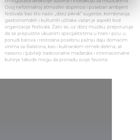
omogućava direktnije susrete i interakciju sa muzičarima.
Find out more about how your personal data is processed
Ovoj neformalnoj atmosferi doprinosi i poseban ambijent
and set your preferences in the
details section
.
festivala: kao što naziv „džez piknik“ sugeriše, kombinacija
gastronomskih i kulturnih užitaka važan je aspekt kod
We use cookies to personalise content and ads, to
organizacije festivala. Zato se, uz džez muziku, preporučuje
provide social media features and to analyse our traffic.
da se prepustite ukusnim specijalitetima u hrani i piću: u
We also share information about your use of our site with
ponudi barova i restorana posebnu pažnju daju domaćim
our social media, advertising and analytics partners who
vinima sa Balatona, kao i kulinarskim remek-delima, ali
naravno i ljubitelji tradicionalne mađarske i internacionalne
may combine it with other information that you’ve
kuhinje takođe mogu da pronađu svoje favorite.
provided to them or that they’ve collected from your use
of their services.