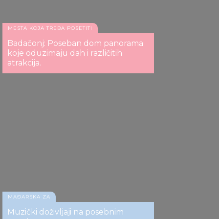
MESTA KOJA TREBA POSETITI
Badačonj: Poseban dom panorama
koje oduzimaju dah i različitih
atrakcija.
Džez piknik u Paloznaku
Džez piknik u Paloznaku
MAĐARSKA ZA
Muzički doživljaji na posebnim