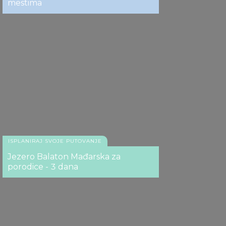
mestima
ISPLANIRAJ SVOJE PUTOVANJE
Jezero Balaton Mađarska za
porodice - 3 dana