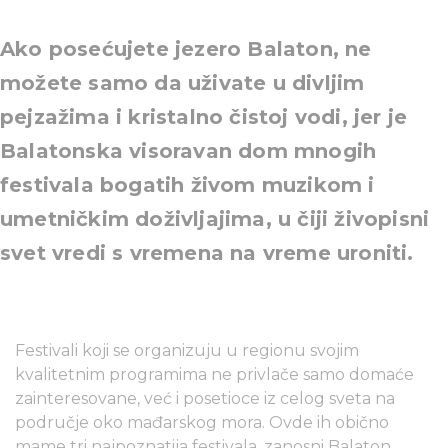
Ako posećujete jezero Balaton, ne
možete samo da uživate u divljim
pejzažima i kristalno čistoj vodi, jer je
Balatonska visoravan dom mnogih
festivala bogatih živom muzikom i
umetničkim doživljajima, u čiji živopisni
svet vredi s vremena na vreme uroniti.
Festivali koji se organizuju u regionu svojim
kvalitetnim programima ne privlače samo domaće
zainteresovane, već i posetioce iz celog sveta na
područje oko mađarskog mora. Ovde ih obično
mame tri najpoznatija festivala, zanosni Balaton