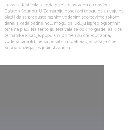
Lokacija festivala takođe daje jedinstvenu atmosferu
Balaton Soundu: U Zamardiju posetioci mogu da uživaju na
plaži i da se prepuste raznim vodenim sportovima tokom
dana, a kada padne noć, mogu da luduju ispred ogromnih
bina na plaži. Na teritoriju festivala se obično grade različite
tematske lokacije, popularni primeri su chill-out zona,
vodena bina ili bine sa posebnim dekoracijama koje čine
Sound-doživljaj još jedinstvenijim.