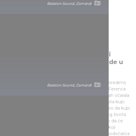
Balaton Sound, Zamárdi
Dolina umetnosti: multikulturalni
festival kojem nema premca nigde u
svetu
Istoriju Doline umetnosti zapravo možemo da uporedimo
Balaton Sound, Zamárdi
sa bajkom: Ištvan Marta kompozitor s nagradom Ferenca
Erkela slučajno je otkrio selo Kapolč, ali ga je odmah očarala
slikovita lepota tog kraja i odlučio je da na licu mesta kupi
vodenicu. Kupovina vodenice je propala, ali je uspeo da kupi
staru kuću i da se uključi u organizovanje kulturnog života
mesne zajednice - tada verovatno ni on nije mislio da će
plod njegove inicijative biti multikulturalni festival koji
decenijama kasnije će da postane kultno mesto hodočašća