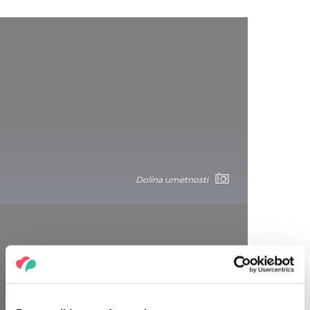
Dolina umetnosti
Džez piknik u Paloznaku: savršena