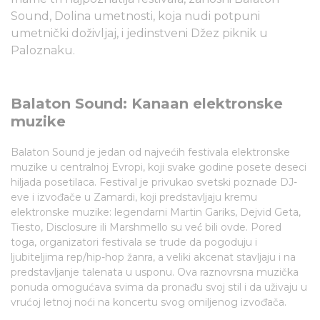
Sound, Dolina umetnosti, koja nudi potpuni
umetnički doživljaj, i jedinstveni Džez piknik u
Paloznaku.
Balaton Sound: Kanaan elektronske
muzike
Balaton Sound je jedan od najvećih festivala elektronske
muzike u centralnoj Evropi, koji svake godine posete deseci
hiljada posetilaca. Festival je privukao svetski poznade DJ-
eve i izvođače u Zamardi, koji predstavljaju kremu
elektronske muzike: legendarni Martin Gariks, Dejvid Geta,
Tiesto, Disclosure ili Marshmello su već́ bili ovde. Pored
toga, organizatori festivala se trude da pogoduju i
ljubiteljima rep/hip-hop žanra, a veliki akcenat stavljaju i na
predstavljanje talenata u usponu. Ova raznovrsna muzička
ponuda omogućava svima da pronađu svoj stil i da uživaju u
vrućoj letnoj noći na koncertu svog omiljenog izvođača.