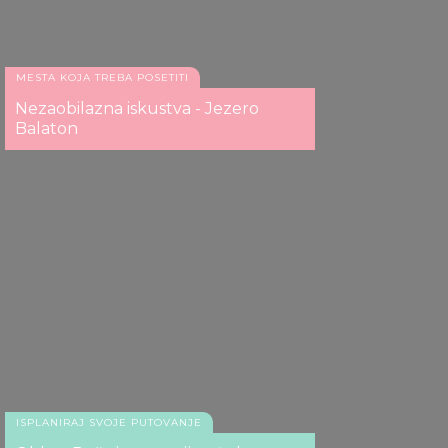
MESTA KOJA TREBA POSETITI
Nezaobilazna iskustva - Jezero
Balaton
ISPLANIRAJ SVOJE PUTOVANJE