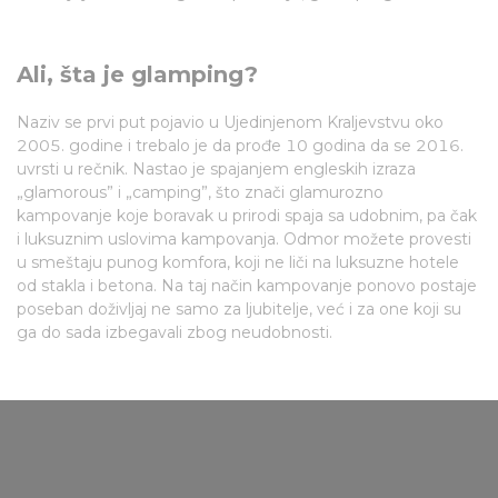
Ali, šta je glamping?
Naziv se prvi put pojavio u Ujedinjenom Kraljevstvu oko
2005. godine i trebalo je da prođe 10 godina da se 2016.
uvrsti u rečnik. Nastao je spajanjem engleskih izraza
„glamorous” i „camping”, što znači glamurozno
kampovanje koje boravak u prirodi spaja sa udobnim, pa čak
i luksuznim uslovima kampovanja. Odmor možete provesti
u smeštaju punog komfora, koji ne liči na luksuzne hotele
od stakla i betona. Na taj način kampovanje ponovo postaje
poseban doživljaj ne samo za ljubitelje, već i za one koji su
ga do sada izbegavali zbog neudobnosti.