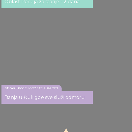
Oblast Pečuja za starije - 2 dana
STVARI KOJE MOŽETE URADITI
Banja u Đuli gde sve služi odmoru