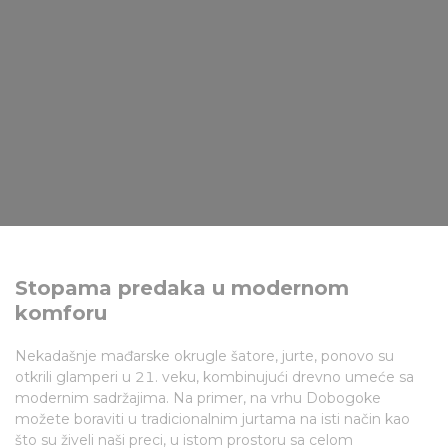
Stopama predaka u modernom
komforu
Nekadašnje mađarske okrugle šatore, jurte, ponovo su
otkrili glamperi u 21. veku, kombinujući drevno umeće sa
modernim sadržajima. Na primer, na vrhu Dobogoke
možete boraviti u tradicionalnim jurtama na isti način kao
što su živeli naši preci, u istom prostoru sa celom