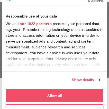
Responsible use of your data
We and
our 1022 partners
process your personal data,
e.g. your IP-number, using technology such as cookies to
store and access information on your device in order to
serve personalized ads and content, ad and content
measurement, audience research and services
development. You have a choice in who uses your data
and for what purposes. Your privacy choices are only
applicable on this digital property where you have made
your choices. You can change or withdraw your consent
any time from the Cookie Declaration or by clicking on
Show details
the Privacy trigger icon.
Glamping šator, zemunica, zaprežna
If you allow, we would also like to:
Allow all
kola
Collect information about your geographical location
which can be accurate to within several meters