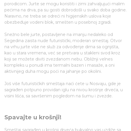
porodicom. Jurte se mogu koristiti i zimi zahvaljujući malim
pećima na drva, pa su gosti dobrodošli u svako doba godine.
Naravno, ne treba se odreći ni higijenskih uslova koje
obezbeđuje vodeni blok, smešten u posebnoj zgradi.
Snežno bele jurte, postavljene na imanju nedaleko od
Segedina zaista nude futuristički, moderan smeštaj. Otvor
na vrhu jurte više ne služi za odvođenje dima sa ognjišta,
kao u stara vremena, već se pretvara u stakleni svod kroz
koji se možete diviti zvezdanom nebu. Obližnji velnes
kompleks u ponudi ima termalni bazen i masaže, a oni
aktivnijeg duha mogu poći na jahanje po okolini.
Još više futurističkih smeštaja naći ćete u Nosvaju, gde je
sagrađen potpuno providan iglu na nivou krošnje drveća, u
visini lišća, sa savršenim pogledom na šumu i zvezde.
Spavajte u krošnji!
Smeštaj sagrađen u krošnji drveća bukvalno vas uzdiže sa