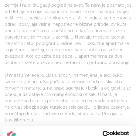
zemlje i nudi drugačiji pogled na svet. To nam je poznato još
od detinjstva i nije slučajno što zavidimo onima koji u svojoj
bašti imaju kućicu u krošnji drveta. Ali, ni odrasli se ne moraju
odreći doživljaja visine, neposredne blizine prirode, cvrkuta
ptica. U prenoćištima smeštenim u krošnji drveća možete
boraviti na više mesta u zemlji. U Nosvaju možete izabrati
ne samo šator podignut u visine, već i luksuzne apartmane
izgrađene u krošnji, sa opremom kao u hotelima sa četiri
zvezdice. Ako dolazite bez dece, u apartmanima za dve
osobe možete doživeti neometani mir i potpuno opuštanje.
U mestu Verece kućica u krošnji namenjena je ekološko
svesnim gostima. Sagrađena je većinom od recikliranih i
prirodnih materijala, na raspolaganju je i bicikl, a od gostiju se
očekuje da ostave što manji ekološki otisak. U bašti je
postavljeno bure za pet osoba, u kojem se voda podgreva
na drva i obezbeđuje kutak za relaksaciju i prijatno ćaskanje.
Smeštaj u krošnji nudi se i u Bodoljaberu blizu Pečuja i u
Lovašberenju.