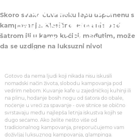
najvišem nivou:
Skoro svako čuva neku lepu uspomenu s
najlepša glamping
kampovanja. Klasično letovanje pod
šatrom ili u kamp kućici, međutim, može
mesta i kuće u
da se uzdigne na luksuzni nivo!
krošnjama u Mađarskoj
Gotovo da nema ljudi koji nikada nisu iskusili
nomadski način života, slobodu kampovanja pod
vedrim nebom. Kuvanje kafe u zajedničkoj kuhinji ili
na plinu, hodanje bosih nogu od šatora do obale,
noćenje u vreći za spavanje - ove sitnice se obično
svrstavaju među najlepša letnja iskustva kojih se
dugo sećamo. Ako želite nešto više od
tradicionalnog kampovanja, preporučujemo vam
doživljaj luksuznog kampovanja, glampinga.