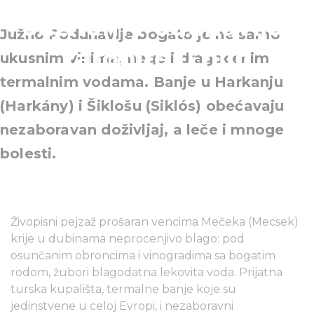
Južnom Podunavlju:
Južno Podunavlje bogato je ne samo
zaronite u njih
ukusnim vinima, nego i dragocenim
termalnim vodama. Banje u Harkanju
(Harkány) i Šiklošu (Siklós) obećavaju
nezaboravan doživljaj, a leče i mnoge
bolesti.
Živopisni pejzaž prošaran vencima Mečeka (Mecsek)
krije u dubinama neprocenjivo blago: pod
osunčanim obroncima i vinogradima sa bogatim
rodom, žubori blagodatna lekovita voda. Prijatna
turska kupališta, termalne banje koje su
jedinstvene u celoj Evropi, i nezaboravni