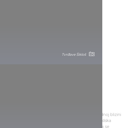
Tvrđave Šikloš
U podnožju tvrđave
U jedinstvenom prirodnom okruženju, u neposrednoj blizini
tvrđave Šikloš, ljubitelje kupanja čeka poznata gradska
termalna banja, čiji impresivan dizajn enterijera koji se