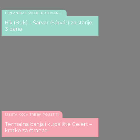
ISPLANIRAJ SVOJE PUTOVANJE
Bik (Bük) – Šarvar (Sárvár) za starije
3 dana
MESTA KOJA TREBA POSETITI
Termalna banja i kupalište Gelert –
kratko za strance