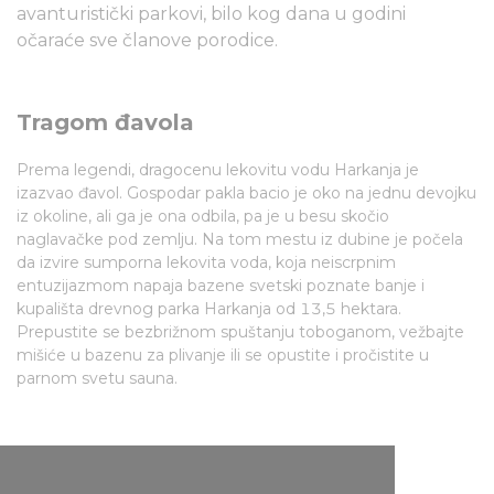
avanturistički parkovi, bilo kog dana u godini
očaraće sve članove porodice.
Tragom đavola
Prema legendi, dragocenu lekovitu vodu Harkanja je
izazvao đavol. Gospodar pakla bacio je oko na jednu devojku
iz okoline, ali ga je ona odbila, pa je u besu skočio
naglavačke pod zemlju. Na tom mestu iz dubine je počela
da izvire sumporna lekovita voda, koja neiscrpnim
entuzijazmom napaja bazene svetski poznate banje i
kupališta drevnog parka Harkanja od 13,5 hektara.
Prepustite se bezbrižnom spuštanju toboganom, vežbajte
mišiće u bazenu za plivanje ili se opustite i pročistite u
parnom svetu sauna.