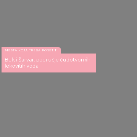
We also share information about your use of our site with
our social media, advertising and analytics partners who
may combine it with other information that you’ve
provided to them or that they’ve collected from your use
of their services.
MESTA KOJA TREBA POSETITI
Buk i Šarvar: područje čudotvornih
lekovitih voda