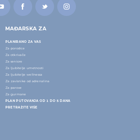
MAĐARSKA ZA
PLANIRANO ZA VAS
Za porodice
Za otkrivače
Za seniore
Za ljubitelje umetnosti
Za ljubitelje wellnessa
Za zavisnike od adrenalina
Za parove
Za gurmane
PLAN PUTOVANJA OD 1 DO 5 DANA
PRETRAŽITE VIŠE