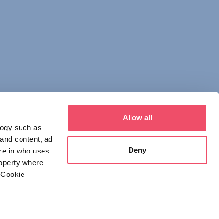
Allow all
logy such as
 and content, ad
Deny
ce in who uses
roperty where
 Cookie