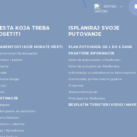
SRPSKI
ESTA KOJA TREBA
ISPLANIRAJ SVOJE
OSETITI
PUTOVANJE
AMENITOSTI KOJE MORATE VIDETI
PLAN PUTOVANJA OD 1 DO 5 DANA
amenitosti Budimpešte
PRAKTIČNE INFORMACIJE
mkovi i palate
Kako da doputujete u Mađarsku
patila
Kako da putujete po Mađarskoj
roda
Informacije o svakodnevnim aktivnostima
rivena blaga
Vremenske prilike tokom godine
zeji
Činjenice
ana
Stanovništvo/ljudi
STINACIJE
Pristupačna Mađarska
dapest
BESPLATNI TURISTIČKI VODIČI I MAPE
dimpešta sa okolinom
zero Balaton
recin i okolina
aj i Njiređhaza
last Pečuja