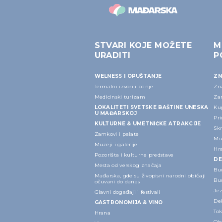
STVARI KOJE MOŽETE
M
URADITI
P
WELNESS I OPUŠTANJE
ZN
Termalni izvori i banje
Zn
Medicinski turizam
Za
LOKALITETI SVETSKE BAŠTINE UNESKA
Ku
U MAĐARSKOJ
Pri
KULTURNE & UMETNIČKE ATRAKCIJE
Sk
Zamkovi i palate
Mu
Muzeji i galerije
Hr
Pozorišta i kulturne predstave
DE
Mesta od verskog značaja
Bu
Mađarska, gde su živopisni narodni običaji
Bu
očuvani do danas
Je
Glavni događaji i festivali
Deb
GASTRONOMIJA & VINO
Tok
Hrana
Ob