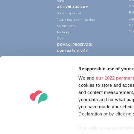
Vino
Ob
AKTIVNI TURIZAM
Bik
Vodeni sportovi
Ob
Ture i nacionalni parkovi
Đe
Sa biciklom
Ob
Na konju
Golf
DOMAĆI PROIZVODI
PRETRAŽITE VIŠE
Responsible use of your 
We and
our 1022 partner
cookies to store and acces
and content measurement,
your data and for what pur
you have made your choice
Declaration or by clicking 
If you allow, we would also 