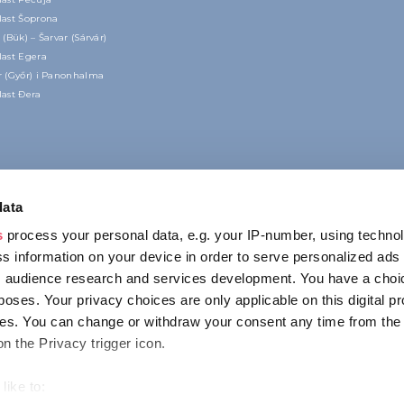
last Šoprona
 (Bük) – Šarvar (Sárvár)
last Egera
r (Győr) i Panonhalma
last Đera
data
s
process your personal data, e.g. your IP-number, using techno
s information on your device in order to serve personalized ads
 audience research and services development. You have a choi
poses. Your privacy choices are only applicable on this digital p
KONTAKT
s. You can change or withdraw your consent any time from the
1123 Budapest,
on the Privacy trigger icon.
Alkotás utca 19
+36 1 4888 700
like to: