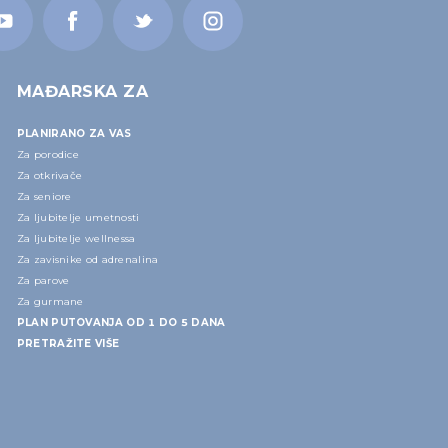
MAĐARSKA ZA
PLANIRANO ZA VAS
Za porodice
Za otkrivače
Za seniore
Za ljubitelje umetnosti
Za ljubitelje wellnessa
Za zavisnike od adrenalina
Za parove
Za gurmane
PLAN PUTOVANJA OD 1 DO 5 DANA
PRETRAŽITE VIŠE