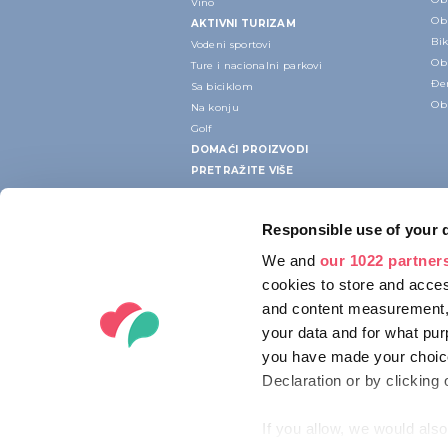
Vino
Ob
AKTIVNI TURIZAM
Bik
Vodeni sportovi
Ob
Ture i nacionalni parkovi
Đe
Sa biciklom
Ob
Na konju
Golf
DOMAĆI PROIZVODI
PRETRAŽITE VIŠE
Responsible use of your 
We and
our 1022 partner
cookies to store and acces
and content measurement,
your data and for what pur
you have made your choice
Declaration or by clicking 
If you allow, we would also 