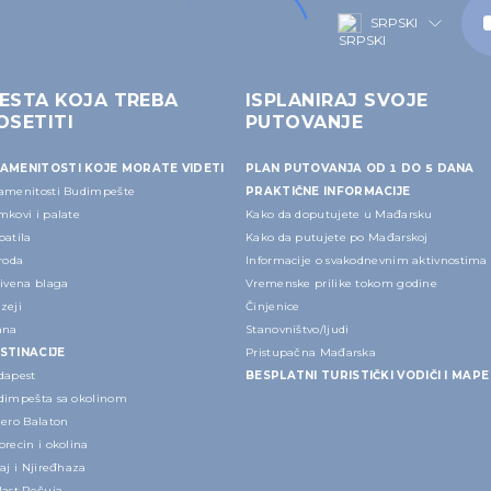
SRPSKI
ESTA KOJA TREBA
ISPLANIRAJ SVOJE
OSETITI
PUTOVANJE
AMENITOSTI KOJE MORATE VIDETI
PLAN PUTOVANJA OD 1 DO 5 DANA
amenitosti Budimpešte
PRAKTIČNE INFORMACIJE
mkovi i palate
Kako da doputujete u Mađarsku
patila
Kako da putujete po Mađarskoj
roda
Informacije o svakodnevnim aktivnostima
rivena blaga
Vremenske prilike tokom godine
zeji
Činjenice
ana
Stanovništvo/ljudi
STINACIJE
Pristupačna Mađarska
dapest
BESPLATNI TURISTIČKI VODIČI I MAPE
dimpešta sa okolinom
zero Balaton
recin i okolina
aj i Njiređhaza
last Pečuja