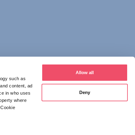
Allow all
logy such as
 and content, ad
Deny
ce in who uses
roperty where
 Cookie