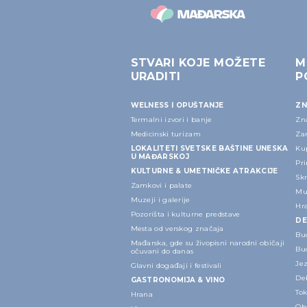
STVARI KOJE MOŽETE
M
URADITI
P
WELNESS I OPUŠTANJE
ZN
Termalni izvori i banje
Zn
Medicinski turizam
Za
LOKALITETI SVETSKE BAŠTINE UNESKA
Ku
U MAĐARSKOJ
Pri
KULTURNE & UMETNIČKE ATRAKCIJE
Sk
Zamkovi i palate
Mu
Muzeji i galerije
Hr
Pozorišta i kulturne predstave
DE
Mesta od verskog značaja
Bu
Mađarska, gde su živopisni narodni običaji
Bu
očuvani do danas
Je
Glavni događaji i festivali
Deb
GASTRONOMIJA & VINO
Tok
Hrana
Ob