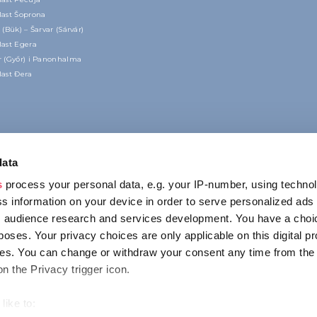
last Šoprona
 (Bük) – Šarvar (Sárvár)
last Egera
r (Győr) i Panonhalma
last Đera
data
s
process your personal data, e.g. your IP-number, using techno
s information on your device in order to serve personalized ads
 audience research and services development. You have a choi
poses. Your privacy choices are only applicable on this digital p
KONTAKT
s. You can change or withdraw your consent any time from the
1123 Budapest,
on the Privacy trigger icon.
Alkotás utca 19
+36 1 4888 700
like to: