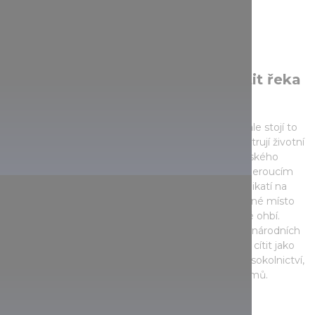
Pod nohama se vám bude klikatit řeka
Dunaj
Nahoru na hrad vede dlouhé dřevěné schodiště, ale stojí to
za námahu. Výstavní sály hradu Visegrád nám ilustrují životní
styl a zábavu u středověkého maďarského královského
dvora. Z hradní terasy se můžete pokochat dechberoucím
výhledem dolů na město a řeku Dunaj, která se klikatí na
úpatí kopce. Není tedy s podivem, že jde o oblíbené místo
fotografů, skýtající fantastický výhled na Dunajské ohbí.
Zavítáte-li sem v létě během Visegrádských mezinárodních
palácových her, můžete se po čtyři dny skutečně cítit jako
ve středověku, ve víru všech turnajů, lukostřelby, sokolnictví,
zápasnických utkání a dalších velkolepých programů.