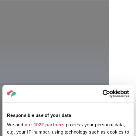
Responsible use of your data
Doplujte ke hradu Visegrád na lodi.
We and
our 1022 partners
process your personal data,
e.g. your IP-number, using technology such as cookies to