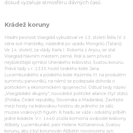
dosud vyzařuje atmosféru dávných časů.
Krádež koruny
Hradní pevnost Visegrád vybudoval ve 13. století Béla IV. z
věna své manželky, následně po vpádu Mongolů (Tatarů).
Ve 14. století, za vlády Karla I. Roberta z Anjou, se stal
Visegrád hlavním městem země. Král si sem přivezl
nejdůležitější symbol Uherského království, Svatou korunu.
Právě tady v r. 1335 hostil českého krále Jana
Lucemburského a polského krále Kazimíra III. na proslulém
summitu panovníků, na němž se podepsala dohoda o
politickém a ekonomickém spojenectví. Odtud tedy název
„Visegrádské skupiny“, novodobé politické aliance čtyř států
(Polska, České republiky, Slovenska a Maďarska). Zavítejte
mezi hosty na královskou hostinu do jednoho ze sálů
muzea voskových figurín. K hradu se váže i odvážný příběh
jedné krádeže. V r. 1440 zcizila komorná ovdovělé královny
Alžběty Lucemburské, paní Helene Kottanerová, Svatou
korunu, aby jí byl korunován Alžbětin novorozený syn.