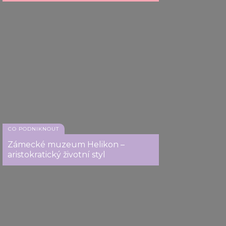
CO PODNIKNOUT
Zámecké muzeum Helikon –
aristokratický životní styl