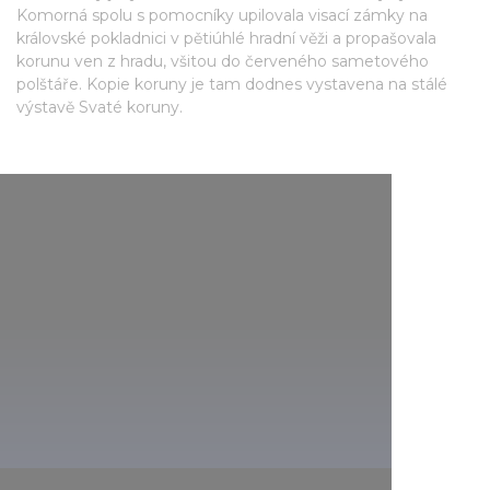
Komorná spolu s pomocníky upilovala visací zámky na
královské pokladnici v pětiúhlé hradní věži a propašovala
korunu ven z hradu, všitou do červeného sametového
polštáře. Kopie koruny je tam dodnes vystavena na stálé
výstavě Svaté koruny.