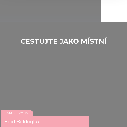
We use cookies to personalise content and ads, to
nebo motokárovou dráhu.
provide social media features and to analyse our traffic.
We also share information about your use of our site with
our social media, advertising and analytics partners who
may combine it with other information that you’ve
provided to them or that they’ve collected from your use
CESTUJTE JAKO MÍSTNÍ
of their services.
KAM SE VYDAT
Hrad Boldogkő