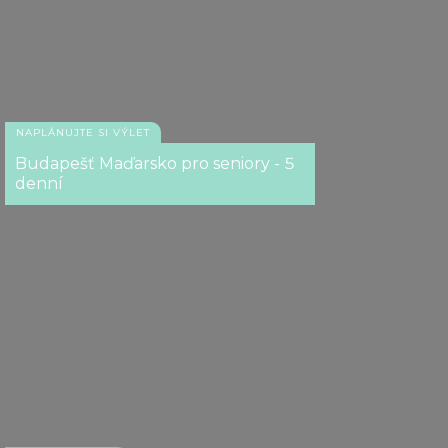
NAPLÁNUJTE SI VÝLET
Budapešť Maďarsko pro seniory - 5
denní